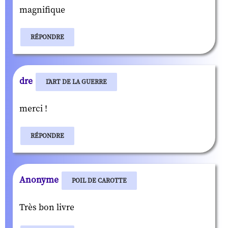
magnifique
RÉPONDRE
dre
L'ART DE LA GUERRE
merci !
RÉPONDRE
Anonyme
POIL DE CAROTTE
Très bon livre