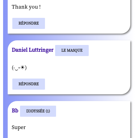
Thank you !
RÉPONDRE
Daniel Luttringer
LE MASQUE
(-‿◦☀)
RÉPONDRE
Bb
L'ODYSSÉE (1)
Super