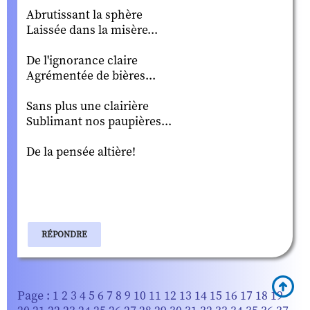
Abrutissant la sphère
Laissée dans la misère...
De l'ignorance claire
Agrémentée de bières...
Sans plus une clairière
Sublimant nos paupières...
De la pensée altière!
RÉPONDRE
Page :
1
2
3
4
5
6
7
8
9
10
11
12
13
14
15
16
17
18
19