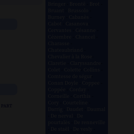
Bringer
-
Brontë
-
Brot
-
Bruant
-
Brussolo
-
Burney
-
Cabanès
-
Cabot
-
Casanova
-
Cervantes
-
Césanne
-
Cézembre
-
Chancel
-
Charasse
-
Chateaubriand
-
Chevalier à la Rose
-
Claretie
-
Claryssandre
-
Colet
-
Colette
-
Collins
-
Comtesse de ségur
-
Conan Doyle
-
Coppee
-
Coppée
-
Corday
-
Corneille
-
Corthis
-
Cory
-
Courteline
-
 part
Darrig
-
Daudet
-
Daumal
-
De nerval
-
De
pourtalès
-
De renneville
-
De staël
-
De vesly
-