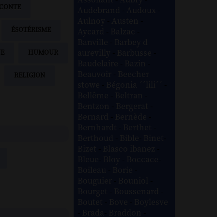
Assollant
-
Aubry
-
CONTE
Audebrand
-
Audoux
-
Aulnoy
-
Austen
-
ÉSOTÉRISME
Aycard
-
Balzac
-
Banville
-
Barbey d
aurevilly
-
Barbusse
-
UE
HUMOUR
Baudelaire
-
Bazin
-
Beauvoir
-
Beecher
RELIGION
stowe
-
Bégonia ´´lili´´
-
Bellême
-
Beltran
-
Bentzon
-
Bergerat
-
Bernard
-
Bernède
-
Bernhardt
-
Berthet
-
Berthoud
-
Bible
-
Binet
-
Bizet
-
Blasco ibanez
-
Bleue
-
Bloy
-
Boccace
-
Boileau
-
Borie
-
Bouguier
-
Bouniol
-
Bourget
-
Boussenard
-
Boutet
-
Bove
-
Boylesve
-
Brada
-
Braddon
-