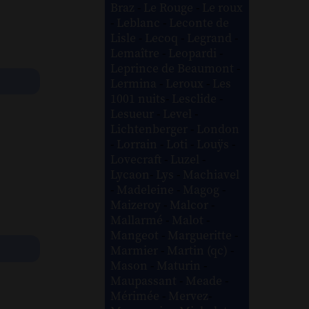
Braz
-
Le Rouge
-
Le roux
-
Leblanc
-
Leconte de
Lisle
-
Lecoq
-
Legrand
-
Lemaître
-
Leopardi
-
Leprince de Beaumont
-
Lermina
-
Leroux
-
Les
1001 nuits
-
Lesclide
-
Lesueur
-
Level
-
Lichtenberger
-
London
-
Lorrain
-
Loti
-
Louÿs
-
Lovecraft
-
Luzel
-
Lycaon
-
Lys
-
Machiavel
-
Madeleine
-
Magog
-
Maizeroy
-
Malcor
-
Mallarmé
-
Malot
-
Mangeot
-
Margueritte
-
Marmier
-
Martin (qc)
-
Mason
-
Maturin
-
Maupassant
-
Meade
-
Mérimée
-
Mervez
-