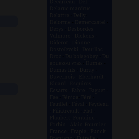
Decarreau
-
Del
-
Delarue mardrus
-
Delattre
-
Delly
-
Delorme
-
Demercastel
-
Derys
-
Desbordes
Valmore
-
Dickens
-
Diderot
-
Dionne
-
Dostoïevski
-
Dourliac
-
Droz
-
Du boisgobey
-
Du
gouezou vraz
-
Dumas
-
Dumas fils
-
Duruy
-
Duvernois
-
Eberhardt
-
Eluard
-
Esquiros
-
Essarts
-
Fabre
-
Faguet
-
Fée
-
Fénice
-
Féré
-
Feuillet
-
Féval
-
Feydeau
-
Filiatreault
-
Flat
-
Flaubert
-
Fontaine
-
Forbin
-
Alain-Fournier
-
France
-
Frapié
-
Funck
Brentano
-
Futrelle
-