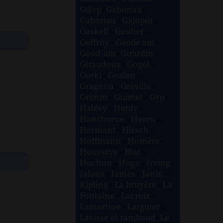
G@rp
-
Gaboriau
-
Gaboriau
-
Galopin
-
Gaskell
-
Gautier
-
Geffroy
-
Géode am
-
Géod´am
-
Girardin
-
Giraudoux
-
Gogol
-
Gorki
-
Gozlan
-
Gragnon
-
Gréville
-
Grimm
-
Guimet
-
Gyp
-
Halévy
-
Hardy
-
Hawthorne
-
Hearn
-
Hermant
-
Hirsch
-
Hoffmann
-
Homère
-
Houssaye
-
Huc
-
Huchon
-
Hugo
-
Irving
-
Jaloux
-
James
-
Janin
-
Kipling
-
La bruyère
-
La
Fontaine
-
Lacroix
-
Lamartine
-
Larguier
-
Lavisse et rambaud
-
Le