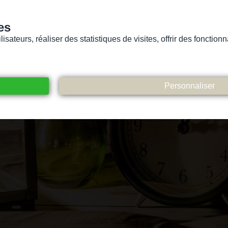
es
sateurs, réaliser des statistiques de visites, offrir des fonctio
Version pour personnes mal-voyantes ou non-voyantes
ices
Suivez-nous
Participez
Contact