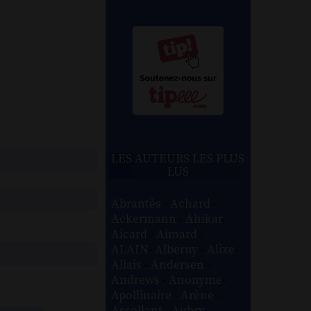
LES AUTEURS LES PLUS
LUS
Abrantès
-
Achard
-
Ackermann
-
Ahikar
-
Aicard
-
Aimard
-
ALAIN
-
Alberny
-
Alixe
-
Allais
-
Andersen
-
Andrews
-
Anonyme
-
Apollinaire
-
Arène
-