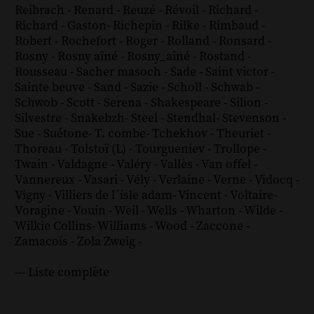
Reibrach
-
Renard
-
Reuzé
-
Révoil
-
Richard
-
Richard - Gaston
-
Richepin
-
Rilke
-
Rimbaud
-
Robert
-
Rochefort
-
Roger
-
Rolland
-
Ronsard
-
Rosny
-
Rosny aîné
-
Rosny_aîné
-
Rostand
-
Rousseau
-
Sacher masoch
-
Sade
-
Saint victor
-
Sainte beuve
-
Sand
-
Sazie
-
Scholl
-
Schwab
-
Schwob
-
Scott
-
Serena
-
Shakespeare
-
Silion
-
Silvestre
-
Snakebzh
-
Steel
-
Stendhal
-
Stevenson
-
Sue
-
Suétone
-
T. combe
-
Tchekhov
-
Theuriet
-
Thoreau
-
Tolstoï (L)
-
Tourgueniev
-
Trollope
-
Twain
-
Valdagne
-
Valéry
-
Vallès
-
Van offel
-
Vannereux
-
Vasari
-
Vély
-
Verlaine
-
Verne
-
Vidocq
-
Vigny
-
Villiers de l´isle adam
-
Vincent
-
Voltaire
-
Voragine
-
Vouin
-
Weil
-
Wells
-
Wharton
-
Wilde
-
Wilkie Collins
-
Williams
-
Wood
-
Zaccone
-
Zamacoïs
-
Zola
Zweig
-
--- Liste complète