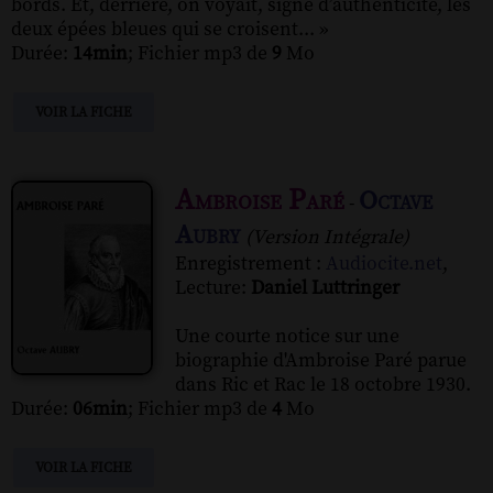
bords. Et, derrière, on voyait, signe d’authenticité, les
deux épées bleues qui se croisent... »
Durée:
14min
; Fichier mp3 de
9
Mo
VOIR LA FICHE
Ambroise Paré
Octave
-
Aubry
(Version Intégrale)
Enregistrement :
Audiocite.net
,
Lecture:
Daniel Luttringer
Une courte notice sur une
biographie d'Ambroise Paré parue
dans Ric et Rac le 18 octobre 1930.
Durée:
06min
; Fichier mp3 de
4
Mo
VOIR LA FICHE