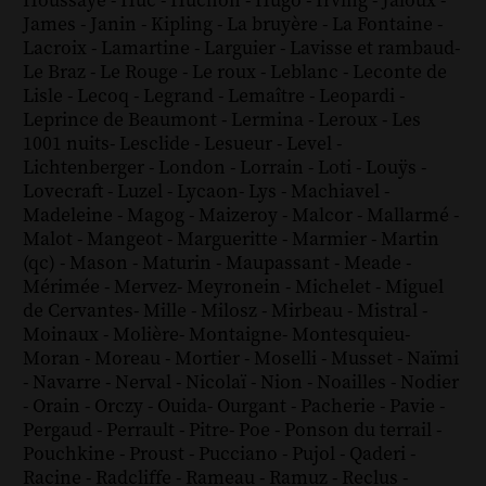
Houssaye
-
Huc
-
Huchon
-
Hugo
-
Irving
-
Jaloux
-
James
-
Janin
-
Kipling
-
La bruyère
-
La Fontaine
-
Lacroix
-
Lamartine
-
Larguier
-
Lavisse et rambaud
-
Le Braz
-
Le Rouge
-
Le roux
-
Leblanc
-
Leconte de
Lisle
-
Lecoq
-
Legrand
-
Lemaître
-
Leopardi
-
Leprince de Beaumont
-
Lermina
-
Leroux
-
Les
1001 nuits
-
Lesclide
-
Lesueur
-
Level
-
Lichtenberger
-
London
-
Lorrain
-
Loti
-
Louÿs
-
Lovecraft
-
Luzel
-
Lycaon
-
Lys
-
Machiavel
-
Madeleine
-
Magog
-
Maizeroy
-
Malcor
-
Mallarmé
-
Malot
-
Mangeot
-
Margueritte
-
Marmier
-
Martin
(qc)
-
Mason
-
Maturin
-
Maupassant
-
Meade
-
Mérimée
-
Mervez
-
Meyronein
-
Michelet
-
Miguel
de Cervantes
-
Mille
-
Milosz
-
Mirbeau
-
Mistral
-
Moinaux
-
Molière
-
Montaigne
-
Montesquieu
-
Moran
-
Moreau
-
Mortier
-
Moselli
-
Musset
-
Naïmi
-
Navarre
-
Nerval
-
Nicolaï
-
Nion
-
Noailles
-
Nodier
-
Orain
-
Orczy
-
Ouida
-
Ourgant
-
Pacherie
-
Pavie
-
Pergaud
-
Perrault
-
Pitre
-
Poe
-
Ponson du terrail
-
Pouchkine
-
Proust
-
Pucciano
-
Pujol
-
Qaderi
-
Racine
-
Radcliffe
-
Rameau
-
Ramuz
-
Reclus
-