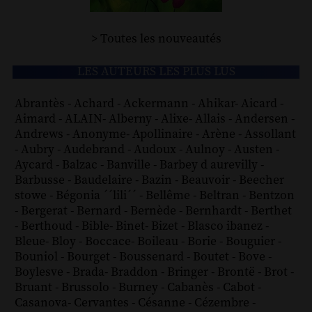
> Toutes les nouveautés
LES AUTEURS LES PLUS LUS
Abrantès
-
Achard
-
Ackermann
-
Ahikar
-
Aicard
-
Aimard
-
ALAIN
-
Alberny
-
Alixe
-
Allais
-
Andersen
-
Andrews
-
Anonyme
-
Apollinaire
-
Arène
-
Assollant
-
Aubry
-
Audebrand
-
Audoux
-
Aulnoy
-
Austen
-
Aycard
-
Balzac
-
Banville
-
Barbey d aurevilly
-
Barbusse
-
Baudelaire
-
Bazin
-
Beauvoir
-
Beecher
stowe
-
Bégonia ´´lili´´
-
Bellême
-
Beltran
-
Bentzon
-
Bergerat
-
Bernard
-
Bernède
-
Bernhardt
-
Berthet
-
Berthoud
-
Bible
-
Binet
-
Bizet
-
Blasco ibanez
-
Bleue
-
Bloy
-
Boccace
-
Boileau
-
Borie
-
Bouguier
-
Bouniol
-
Bourget
-
Boussenard
-
Boutet
-
Bove
-
Boylesve
-
Brada
-
Braddon
-
Bringer
-
Brontë
-
Brot
-
Bruant
-
Brussolo
-
Burney
-
Cabanès
-
Cabot
-
Casanova
-
Cervantes
-
Césanne
-
Cézembre
-