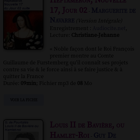
Heptaméron, Nouvelle
17, Jour 02
Marguerite de
-
Navarre
(Version Intégrale)
Enregistrement :
Audiocite.net
,
Lecture:
Christiane-Jehanne
« Noble façon dont le Roi François
premier montre au Comte
Guillaume de Furstemberg qu’il connaît ses projets
contre sa vie & le force ainsi à se faire justice & à
quitter la France
Durée:
09min
; Fichier mp3 de
08
Mo
VOIR LA FICHE
Louis II de Bavière, ou
Hamlet-Roi
Guy De
-