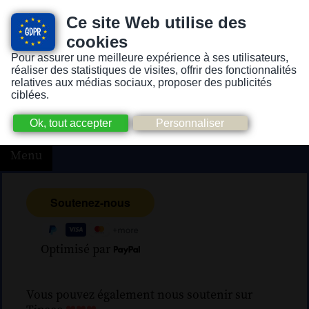
Ce site Web utilise des
cookies
Pour assurer une meilleure expérience à ses utilisateurs,
Version pour personnes mal-voyantes ou non-voyantes
réaliser des statistiques de visites, offrir des fonctionnalités
relatives aux médias sociaux, proposer des publicités
ciblées.
Menu
Optimisé par
Vous pouvez également nous soutenir sur