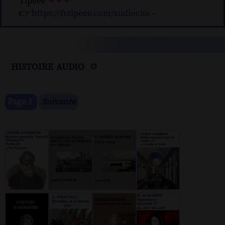
Tipeee
❤❤❤
👉
https://fr.tipeee.com/audiocite
-
histoire audio
Page 1
Suivante