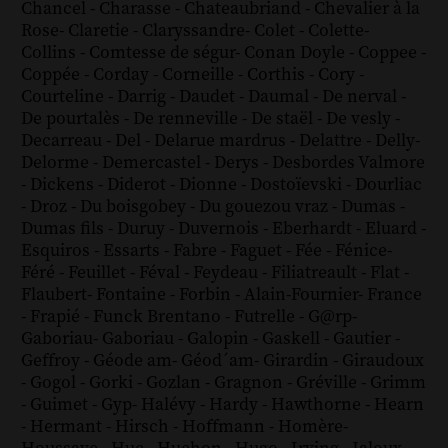
Chancel
-
Charasse
-
Chateaubriand
-
Chevalier à la
Rose
-
Claretie
-
Claryssandre
-
Colet
-
Colette
-
Collins
-
Comtesse de ségur
-
Conan Doyle
-
Coppee
-
Coppée
-
Corday
-
Corneille
-
Corthis
-
Cory
-
Courteline
-
Darrig
-
Daudet
-
Daumal
-
De nerval
-
De pourtalès
-
De renneville
-
De staël
-
De vesly
-
Decarreau
-
Del
-
Delarue mardrus
-
Delattre
-
Delly
-
Delorme
-
Demercastel
-
Derys
-
Desbordes Valmore
-
Dickens
-
Diderot
-
Dionne
-
Dostoïevski
-
Dourliac
-
Droz
-
Du boisgobey
-
Du gouezou vraz
-
Dumas
-
Dumas fils
-
Duruy
-
Duvernois
-
Eberhardt
-
Eluard
-
Esquiros
-
Essarts
-
Fabre
-
Faguet
-
Fée
-
Fénice
-
Féré
-
Feuillet
-
Féval
-
Feydeau
-
Filiatreault
-
Flat
-
Flaubert
-
Fontaine
-
Forbin
-
Alain-Fournier
-
France
-
Frapié
-
Funck Brentano
-
Futrelle
-
G@rp
-
Gaboriau
-
Gaboriau
-
Galopin
-
Gaskell
-
Gautier
-
Geffroy
-
Géode am
-
Géod´am
-
Girardin
-
Giraudoux
-
Gogol
-
Gorki
-
Gozlan
-
Gragnon
-
Gréville
-
Grimm
-
Guimet
-
Gyp
-
Halévy
-
Hardy
-
Hawthorne
-
Hearn
-
Hermant
-
Hirsch
-
Hoffmann
-
Homère
-