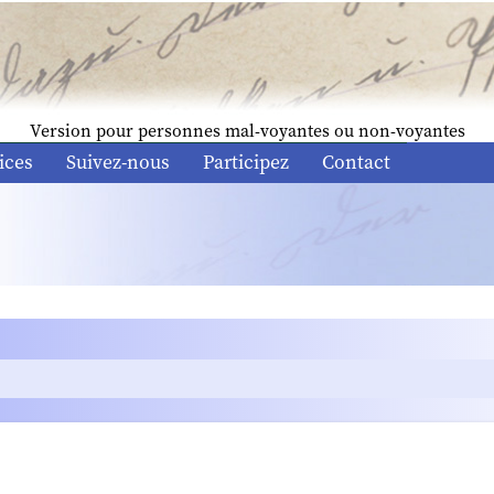
Version pour personnes mal-voyantes ou non-voyantes
ices
Suivez-nous
Participez
Contact