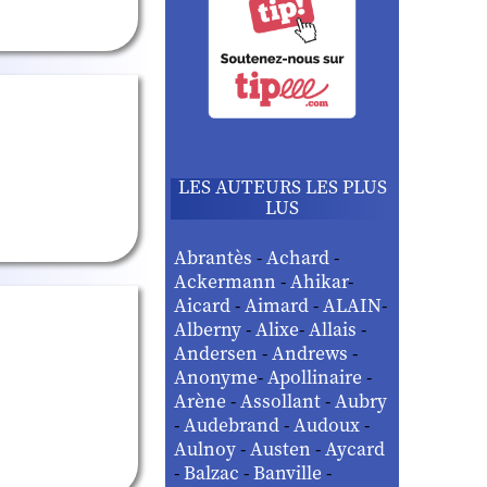
LES AUTEURS LES PLUS
LUS
Abrantès
-
Achard
-
Ackermann
-
Ahikar
-
Aicard
-
Aimard
-
ALAIN
-
Alberny
-
Alixe
-
Allais
-
Andersen
-
Andrews
-
Anonyme
-
Apollinaire
-
Arène
-
Assollant
-
Aubry
-
Audebrand
-
Audoux
-
Aulnoy
-
Austen
-
Aycard
-
Balzac
-
Banville
-