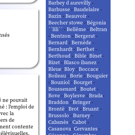
Barbey d aurevilly
-
Barbusse
-
Baudelaire
-
Bazin
-
Beauvoir
-
Beecher stowe
-
Bégonia
´´lili´´
-
Bellême
-
Beltran
nsés
-
Bentzon
-
Bergerat
-
Bernard
-
Bernède
-
Bernhardt
-
Berthet
-
Berthoud
-
Bible
-
Binet
-
Bizet
-
Blasco ibanez
-
Bleue
-
Bloy
-
Boccace
-
Boileau
-
Borie
-
Bouguier
-
Bouniol
-
Bourget
-
Boussenard
-
Boutet
-
Bove
-
Boylesve
-
Brada
-
é ne pouvait
Braddon
-
Bringer
-
é : l'emploi de
Brontë
-
Brot
-
Bruant
-
vec la
Brussolo
-
Burney
-
vers de
Cabanès
-
Cabot
-
aiment contente
Casanova
-
Cervantes
-
élévisuelles.