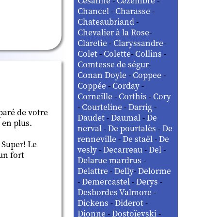
Césanne
-
Cézembre
-
Chancel
-
Charasse
-
Chateaubriand
-
Chevalier à la Rose
-
Claretie
-
Claryssandre
-
Colet
-
Colette
-
Collins
-
Comtesse de ségur
-
Conan Doyle
-
Coppee
-
Coppée
-
Corday
-
Corneille
-
Corthis
-
Cory
-
Courteline
-
Darrig
-
paré de votre
Daudet
-
Daumal
-
De
 en plus.
nerval
-
De pourtalès
-
De
renneville
-
De staël
-
De
 Super! Le
vesly
-
Decarreau
-
Del
-
un fort
Delarue mardrus
-
Delattre
-
Delly
-
Delorme
-
Demercastel
-
Derys
-
Desbordes Valmore
-
Dickens
-
Diderot
-
Dionne
-
Dostoïevski
-