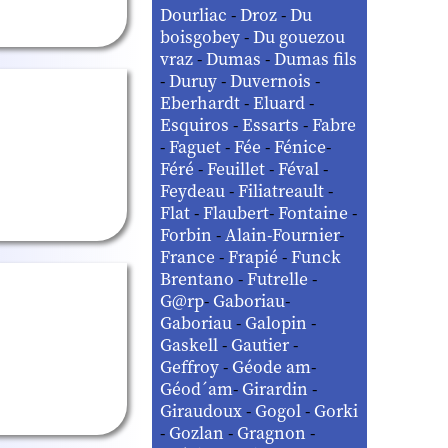
Dourliac
-
Droz
-
Du
boisgobey
-
Du gouezou
vraz
-
Dumas
-
Dumas fils
-
Duruy
-
Duvernois
-
Eberhardt
-
Eluard
-
Esquiros
-
Essarts
-
Fabre
-
Faguet
-
Fée
-
Fénice
-
Féré
-
Feuillet
-
Féval
-
Feydeau
-
Filiatreault
-
Flat
-
Flaubert
-
Fontaine
-
Forbin
-
Alain-Fournier
-
France
-
Frapié
-
Funck
Brentano
-
Futrelle
-
G@rp
-
Gaboriau
-
Gaboriau
-
Galopin
-
Gaskell
-
Gautier
-
Geffroy
-
Géode am
-
Géod´am
-
Girardin
-
Giraudoux
-
Gogol
-
Gorki
-
Gozlan
-
Gragnon
-