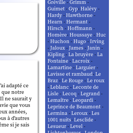
Gréville
-
Grimm
-
Guimet
-
Gyp
-
Halévy
-
Hardy
-
Hawthorne
-
Hearn
-
Hermant
-
Hirsch
-
Hoffmann
-
Homère
-
Houssaye
-
Huc
-
Huchon
-
Hugo
-
Irving
-
Jaloux
-
James
-
Janin
-
Kipling
-
La bruyère
-
La
Fontaine
-
Lacroix
-
Lamartine
-
Larguier
-
Lavisse et rambaud
-
Le
Braz
-
Le Rouge
-
Le roux
'ai adapté ce
-
Leblanc
-
Leconte de
e que notre
Lisle
-
Lecoq
-
Legrand
-
Il ne saurait y
Lemaître
-
Leopardi
-
avie que vous
Leprince de Beaumont
-
eux années,
Lermina
-
Leroux
-
Les
ous à d'autres
1001 nuits
-
Lesclide
-
me si je sais
Lesueur
-
Level
-
Lichtenberger
-
London
-