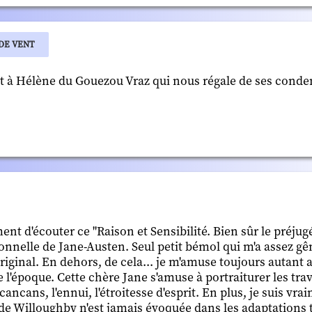
DE VENT
nt à Hélène du Gouezou Vraz qui nous régale de ses conde
nt d'écouter ce "Raison et Sensibilité. Bien sûr le préjug
onnelle de Jane-Austen. Seul petit bémol qui m'a assez gên
riginal. En dehors, de cela... je m'amuse toujours autant a
 l'époque. Cette chère Jane s'amuse à portraiturer les tra
ancans, l'ennui, l'étroitesse d'esprit. En plus, je suis vr
 de Willoughby n'est jamais évoquée dans les adaptations t