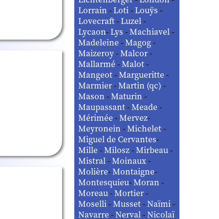
Lorrain
-
Loti
-
Louÿs
-
Lovecraft
-
Luzel
-
Lycaon
-
Lys
-
Machiavel
-
Madeleine
-
Magog
-
Maizeroy
-
Malcor
-
Mallarmé
-
Malot
-
Mangeot
-
Margueritte
-
Marmier
-
Martin (qc)
-
Mason
-
Maturin
-
Maupassant
-
Meade
-
Mérimée
-
Mervez
-
Meyronein
-
Michelet
-
Miguel de Cervantes
-
Mille
-
Milosz
-
Mirbeau
-
Mistral
-
Moinaux
-
Molière
-
Montaigne
-
Montesquieu
-
Moran
-
Moreau
-
Mortier
-
Moselli
-
Musset
-
Naïmi
-
Navarre
-
Nerval
-
Nicolaï