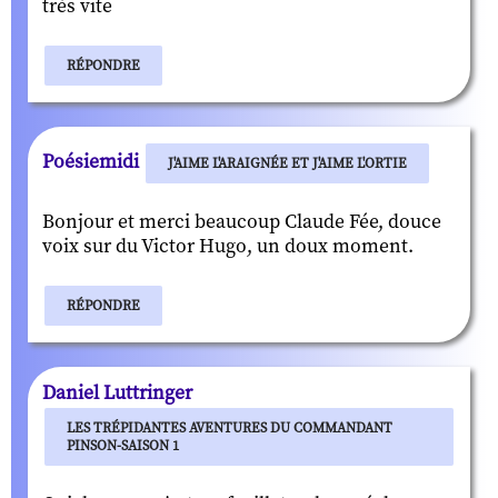
très vite
RÉPONDRE
Poésiemidi
J'AIME L'ARAIGNÉE ET J'AIME L'ORTIE
Bonjour et merci beaucoup Claude Fée, douce
voix sur du Victor Hugo, un doux moment.
RÉPONDRE
Daniel Luttringer
LES TRÉPIDANTES AVENTURES DU COMMANDANT
PINSON-SAISON 1