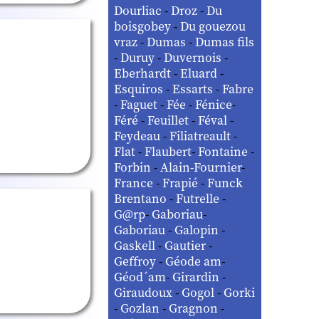
Dourliac
-
Droz
-
Du
boisgobey
-
Du gouezou
vraz
-
Dumas
-
Dumas fils
-
Duruy
-
Duvernois
-
Eberhardt
-
Eluard
-
Esquiros
-
Essarts
-
Fabre
-
Faguet
-
Fée
-
Fénice
-
Féré
-
Feuillet
-
Féval
-
Feydeau
-
Filiatreault
-
Flat
-
Flaubert
-
Fontaine
-
Forbin
-
Alain-Fournier
-
France
-
Frapié
-
Funck
Brentano
-
Futrelle
-
G@rp
-
Gaboriau
-
Gaboriau
-
Galopin
-
Gaskell
-
Gautier
-
Geffroy
-
Géode am
-
Géod´am
-
Girardin
-
Giraudoux
-
Gogol
-
Gorki
-
Gozlan
-
Gragnon
-