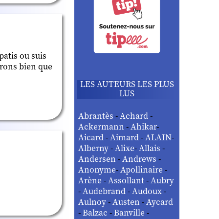
atis ou suis
irons bien que
LES AUTEURS LES PLUS
LUS
Abrantès
-
Achard
-
Ackermann
-
Ahikar
-
Aicard
-
Aimard
-
ALAIN
-
Alberny
-
Alixe
-
Allais
-
Andersen
-
Andrews
-
Anonyme
-
Apollinaire
-
Arène
-
Assollant
-
Aubry
-
Audebrand
-
Audoux
-
Aulnoy
-
Austen
-
Aycard
-
Balzac
-
Banville
-