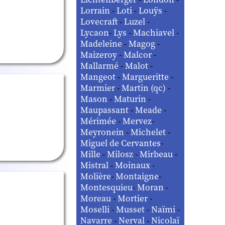
Lorrain
-
Loti
-
Louÿs
-
Lovecraft
-
Luzel
-
Lycaon
-
Lys
-
Machiavel
-
Madeleine
-
Magog
-
Maizeroy
-
Malcor
-
Mallarmé
-
Malot
-
Mangeot
-
Margueritte
-
Marmier
-
Martin (qc)
-
Mason
-
Maturin
-
Maupassant
-
Meade
-
Mérimée
-
Mervez
-
Meyronein
-
Michelet
-
Miguel de Cervantes
-
Mille
-
Milosz
-
Mirbeau
-
Mistral
-
Moinaux
-
Molière
-
Montaigne
-
Montesquieu
-
Moran
-
Moreau
-
Mortier
-
Moselli
-
Musset
-
Naïmi
-
Navarre
-
Nerval
-
Nicolaï