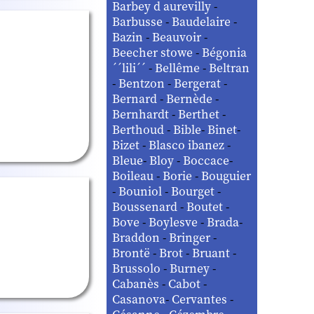
Barbey d aurevilly
-
Barbusse
-
Baudelaire
-
Bazin
-
Beauvoir
-
Beecher stowe
-
Bégonia
´´lili´´
-
Bellême
-
Beltran
-
Bentzon
-
Bergerat
-
Bernard
-
Bernède
-
Bernhardt
-
Berthet
-
Berthoud
-
Bible
-
Binet
-
Bizet
-
Blasco ibanez
-
Bleue
-
Bloy
-
Boccace
-
Boileau
-
Borie
-
Bouguier
-
Bouniol
-
Bourget
-
Boussenard
-
Boutet
-
Bove
-
Boylesve
-
Brada
-
Braddon
-
Bringer
-
Brontë
-
Brot
-
Bruant
-
Brussolo
-
Burney
-
Cabanès
-
Cabot
-
Casanova
-
Cervantes
-