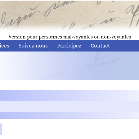
Version pour personnes mal-voyantes ou non-voyantes
ices
Suivez-nous
Participez
Contact