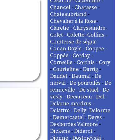
Césanne
-
Cézembre
-
Chancel
-
Charasse
-
Chateaubriand
-
Chevalier à la Rose
-
Claretie
-
Claryssandre
-
Colet
-
Colette
-
Collins
-
Comtesse de ségur
-
Conan Doyle
-
Coppee
-
Coppée
-
Corday
-
Corneille
-
Corthis
-
Cory
-
Courteline
-
Darrig
-
Daudet
-
Daumal
-
De
nerval
-
De pourtalès
-
De
renneville
-
De staël
-
De
vesly
-
Decarreau
-
Del
-
Delarue mardrus
-
Delattre
-
Delly
-
Delorme
-
Demercastel
-
Derys
-
Desbordes Valmore
-
Dickens
-
Diderot
-
Dionne
-
Dostoïevski
-