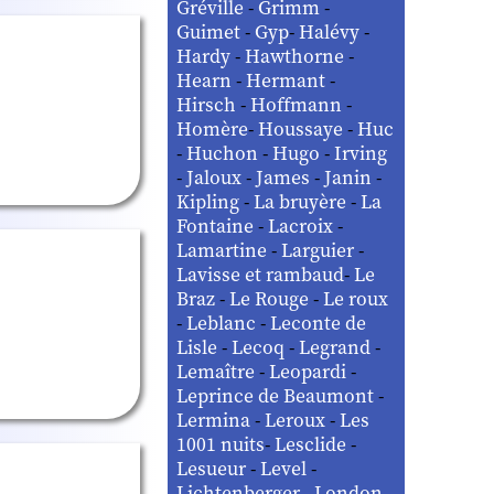
Gréville
-
Grimm
-
Guimet
-
Gyp
-
Halévy
-
Hardy
-
Hawthorne
-
Hearn
-
Hermant
-
Hirsch
-
Hoffmann
-
Homère
-
Houssaye
-
Huc
-
Huchon
-
Hugo
-
Irving
-
Jaloux
-
James
-
Janin
-
Kipling
-
La bruyère
-
La
Fontaine
-
Lacroix
-
Lamartine
-
Larguier
-
Lavisse et rambaud
-
Le
Braz
-
Le Rouge
-
Le roux
-
Leblanc
-
Leconte de
Lisle
-
Lecoq
-
Legrand
-
Lemaître
-
Leopardi
-
Leprince de Beaumont
-
Lermina
-
Leroux
-
Les
1001 nuits
-
Lesclide
-
Lesueur
-
Level
-
Lichtenberger
-
London
-