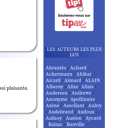
LES AUTEURS LES PLUS
LUS
Abrantès
-
Achard
-
Ackermann
-
Ahikar
-
Aicard
-
Aimard
-
ALAIN
-
Alberny
-
Alixe
-
Allais
-
ssi plaisante.
Andersen
-
Andrews
-
Anonyme
-
Apollinaire
-
Arène
-
Assollant
-
Aubry
-
Audebrand
-
Audoux
-
Aulnoy
-
Austen
-
Aycard
-
Balzac
-
Banville
-