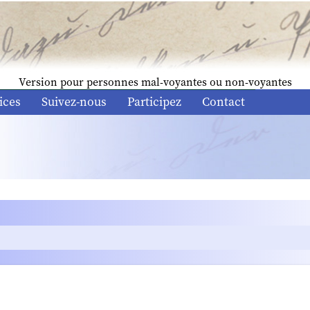
Version pour personnes mal-voyantes ou non-voyantes
ices
Suivez-nous
Participez
Contact