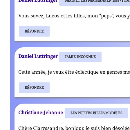
Daniel Luttringer
PARIS ET LES PARISIENS EN 1835 (TOME
Vous savez, Lucos et les filles, mon "peps", vous y
RÉPONDRE
Daniel Luttringer
L'AMIE INCONNUE
Cette année, je veux être éclectique en genres ma
RÉPONDRE
Christiane-Jehanne
LES PETITES FILLES MODÈLES
Chère Claryssandre, bonjour, je suis bien désolée