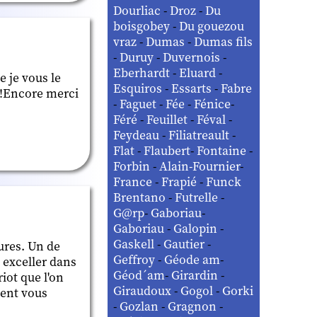
Dourliac
-
Droz
-
Du
boisgobey
-
Du gouezou
vraz
-
Dumas
-
Dumas fils
-
Duruy
-
Duvernois
-
Eberhardt
-
Eluard
-
 je vous le
Esquiros
-
Essarts
-
Fabre
!!!Encore merci
-
Faguet
-
Fée
-
Fénice
-
Féré
-
Feuillet
-
Féval
-
Feydeau
-
Filiatreault
-
Flat
-
Flaubert
-
Fontaine
-
Forbin
-
Alain-Fournier
-
France
-
Frapié
-
Funck
Brentano
-
Futrelle
-
G@rp
-
Gaboriau
-
Gaboriau
-
Galopin
-
Gaskell
-
Gautier
-
ures. Un de
Geffroy
-
Géode am
-
 exceller dans
Géod´am
-
Girardin
-
iot que l'on
Giraudoux
-
Gogol
-
Gorki
vent vous
-
Gozlan
-
Gragnon
-