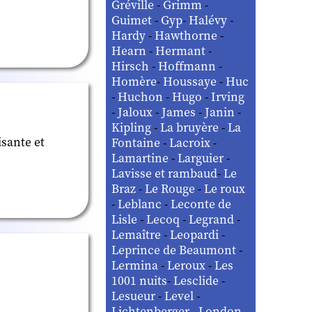
Gréville
-
Grimm
-
Guimet
-
Gyp
-
Halévy
-
Hardy
-
Hawthorne
-
Hearn
-
Hermant
-
Hirsch
-
Hoffmann
-
Homère
-
Houssaye
-
Huc
-
Huchon
-
Hugo
-
Irving
-
Jaloux
-
James
-
Janin
-
Kipling
-
La bruyère
-
La
isante et
Fontaine
-
Lacroix
-
Lamartine
-
Larguier
-
Lavisse et rambaud
-
Le
Braz
-
Le Rouge
-
Le roux
-
Leblanc
-
Leconte de
Lisle
-
Lecoq
-
Legrand
-
Lemaître
-
Leopardi
-
Leprince de Beaumont
-
Lermina
-
Leroux
-
Les
1001 nuits
-
Lesclide
-
Lesueur
-
Level
-
Lichtenberger
-
London
-