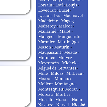
Lorrain
-
Loti
-
Louÿs
-
Lovecraft
-
Luzel
-
Lycaon
-
Lys
-
Machiavel
-
Madeleine
-
Magog
-
Maizeroy
-
Malcor
-
Mallarmé
-
Malot
-
Mangeot
-
Margueritte
-
Marmier
-
Martin (qc)
-
Mason
-
Maturin
-
Maupassant
-
Meade
-
Mérimée
-
Mervez
-
Meyronein
-
Michelet
-
Miguel de Cervantes
-
Mille
-
Milosz
-
Mirbeau
-
Mistral
-
Moinaux
-
Molière
-
Montaigne
-
Montesquieu
-
Moran
-
Moreau
-
Mortier
-
Moselli
-
Musset
-
Naïmi
-
Navarre
-
Nerval
-
Nicolaï