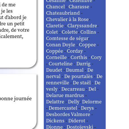
Césanne
-
Cézembre
-
ci de me
Chancel
-
Charasse
-
je les
Chateaubriand
-
t d'abord je
Chevalier à la Rose
-
re un petit
Claretie
-
Claryssandre
-
dre, de votre
Colet
-
Colette
-
Collins
-
micalement,
Comtesse de ségur
-
Conan Doyle
-
Coppee
-
Coppée
-
Corday
-
Corneille
-
Corthis
-
Cory
-
Courteline
-
Darrig
-
Daudet
-
Daumal
-
De
nerval
-
De pourtalès
-
De
renneville
-
De staël
-
De
vesly
-
Decarreau
-
Del
-
Delarue mardrus
-
 bonne journée
Delattre
-
Delly
-
Delorme
-
Demercastel
-
Derys
-
Desbordes Valmore
-
Dickens
-
Diderot
-
Dionne
-
Dostoïevski
-