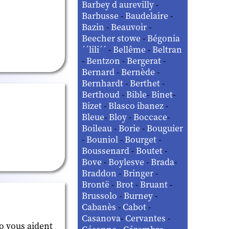
Barbey d aurevilly
-
Barbusse
-
Baudelaire
-
Bazin
-
Beauvoir
-
Beecher stowe
-
Bégonia
´´lili´´
-
Bellême
-
Beltran
-
Bentzon
-
Bergerat
-
Bernard
-
Bernède
-
Bernhardt
-
Berthet
-
Berthoud
-
Bible
-
Binet
-
Bizet
-
Blasco ibanez
-
Bleue
-
Bloy
-
Boccace
-
Boileau
-
Borie
-
Bouguier
-
Bouniol
-
Bourget
-
Boussenard
-
Boutet
-
Bove
-
Boylesve
-
Brada
-
Braddon
-
Bringer
-
Brontë
-
Brot
-
Bruant
-
Brussolo
-
Burney
-
Cabanès
-
Cabot
-
Casanova
-
Cervantes
-
io vous aident