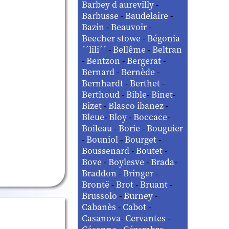
Barbey d aurevilly
-
Barbusse
-
Baudelaire
-
Bazin
-
Beauvoir
-
Beecher stowe
-
Bégonia
´´lili´´
-
Bellême
-
Beltran
-
Bentzon
-
Bergerat
-
Bernard
-
Bernède
-
Bernhardt
-
Berthet
-
Berthoud
-
Bible
-
Binet
-
Bizet
-
Blasco ibanez
-
Bleue
-
Bloy
-
Boccace
-
Boileau
-
Borie
-
Bouguier
-
Bouniol
-
Bourget
-
Boussenard
-
Boutet
-
Bove
-
Boylesve
-
Brada
-
Braddon
-
Bringer
-
Brontë
-
Brot
-
Bruant
-
Brussolo
-
Burney
-
Cabanès
-
Cabot
-
Casanova
-
Cervantes
-