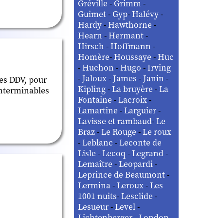
Gréville
-
Grimm
-
Guimet
-
Gyp
-
Halévy
-
Hardy
-
Hawthorne
-
Hearn
-
Hermant
-
Hirsch
-
Hoffmann
-
Homère
-
Houssaye
-
Huc
-
Huchon
-
Hugo
-
Irving
-
Jaloux
-
James
-
Janin
-
res DDV, pour
Kipling
-
La bruyère
-
La
 interminables
Fontaine
-
Lacroix
-
Lamartine
-
Larguier
-
Lavisse et rambaud
-
Le
Braz
-
Le Rouge
-
Le roux
-
Leblanc
-
Leconte de
Lisle
-
Lecoq
-
Legrand
-
Lemaître
-
Leopardi
-
Leprince de Beaumont
-
Lermina
-
Leroux
-
Les
1001 nuits
-
Lesclide
-
Lesueur
-
Level
-
Lichtenberger
-
London
-