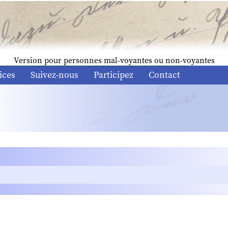
Version pour personnes mal-voyantes ou non-voyantes
ices
Suivez-nous
Participez
Contact