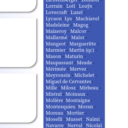
Lorrain
-
Loti
-
Louÿs
-
Lovecraft
-
Luzel
-
Lycaon
-
Lys
-
Machiavel
-
Madeleine
-
Magog
-
Maizeroy
-
Malcor
-
Mallarmé
-
Malot
-
Mangeot
-
Margueritte
-
Marmier
-
Martin (qc)
-
Mason
-
Maturin
-
Maupassant
-
Meade
-
Mérimée
-
Mervez
-
Meyronein
-
Michelet
-
Miguel de Cervantes
-
Mille
-
Milosz
-
Mirbeau
-
Mistral
-
Moinaux
-
Molière
-
Montaigne
-
Montesquieu
-
Moran
-
Moreau
-
Mortier
-
Moselli
-
Musset
-
Naïmi
-
Navarre
-
Nerval
-
Nicolaï