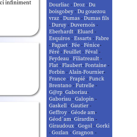
ci infiniment
Dourliac
-
Droz
-
Du
boisgobey
-
Du gouezou
vraz
-
Dumas
-
Dumas fils
-
Duruy
-
Duvernois
-
Eberhardt
-
Eluard
-
Esquiros
-
Essarts
-
Fabre
-
Faguet
-
Fée
-
Fénice
-
Féré
-
Feuillet
-
Féval
-
Feydeau
-
Filiatreault
-
Flat
-
Flaubert
-
Fontaine
-
Forbin
-
Alain-Fournier
-
France
-
Frapié
-
Funck
Brentano
-
Futrelle
-
G@rp
-
Gaboriau
-
Gaboriau
-
Galopin
-
Gaskell
-
Gautier
-
Geffroy
-
Géode am
-
Géod´am
-
Girardin
-
Giraudoux
-
Gogol
-
Gorki
-
Gozlan
-
Gragnon
-