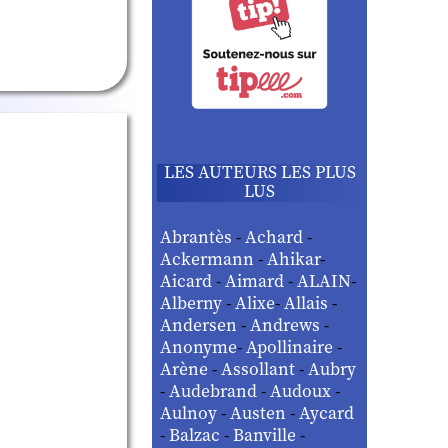
LES AUTEURS LES PLUS
LUS
Abrantès
-
Achard
-
Ackermann
-
Ahikar
-
Aicard
-
Aimard
-
ALAIN
-
Alberny
-
Alixe
-
Allais
-
Andersen
-
Andrews
-
Anonyme
-
Apollinaire
-
Arène
-
Assollant
-
Aubry
-
Audebrand
-
Audoux
-
Aulnoy
-
Austen
-
Aycard
-
Balzac
-
Banville
-