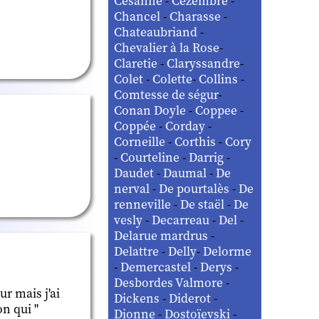
Césanne
-
Cézembre
-
Chancel
-
Charasse
-
Chateaubriand
-
Chevalier à la Rose
-
Claretie
-
Claryssandre
-
Colet
-
Colette
-
Collins
-
Comtesse de ségur
-
Conan Doyle
-
Coppee
-
Coppée
-
Corday
-
Corneille
-
Corthis
-
Cory
-
Courteline
-
Darrig
-
Daudet
-
Daumal
-
De
nerval
-
De pourtalès
-
De
renneville
-
De staël
-
De
vesly
-
Decarreau
-
Del
-
Delarue mardrus
-
Delattre
-
Delly
-
Delorme
-
Demercastel
-
Derys
-
Desbordes Valmore
-
r mais j'ai
Dickens
-
Diderot
-
on qui "
Dionne
-
Dostoïevski
-