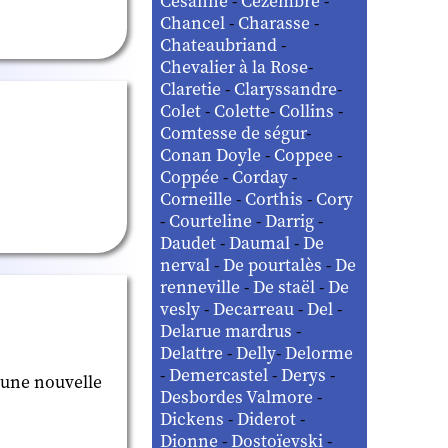
Césanne
-
Cézembre
-
Chancel
-
Charasse
-
Chateaubriand
-
Chevalier à la Rose
-
Claretie
-
Claryssandre
-
Colet
-
Colette
-
Collins
-
Comtesse de ségur
-
Conan Doyle
-
Coppee
-
Coppée
-
Corday
-
Corneille
-
Corthis
-
Cory
-
Courteline
-
Darrig
-
Daudet
-
Daumal
-
De
nerval
-
De pourtalès
-
De
renneville
-
De staël
-
De
vesly
-
Decarreau
-
Del
-
Delarue mardrus
-
Delattre
-
Delly
-
Delorme
-
Demercastel
-
Derys
-
t une nouvelle
Desbordes Valmore
-
Dickens
-
Diderot
-
Dionne
-
Dostoïevski
-