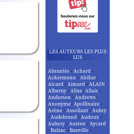
LES AUTEURS LES PLUS
LUS
Abrantès
-
Achard
-
Ackermann
-
Ahikar
-
Aicard
-
Aimard
-
ALAIN
-
Alberny
-
Alixe
-
Allais
-
Andersen
-
Andrews
-
Anonyme
-
Apollinaire
-
Arène
-
Assollant
-
Aubry
-
Audebrand
-
Audoux
-
Aulnoy
-
Austen
-
Aycard
-
Balzac
-
Banville
-