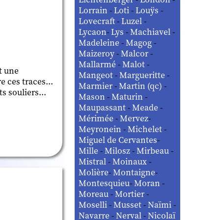
Lorrain
-
Loti
-
Louÿs
-
Lovecraft
-
Luzel
-
Lycaon
-
Lys
-
Machiavel
-
Madeleine
-
Magog
-
Maizeroy
-
Malcor
-
Mallarmé
-
Malot
-
et une
Mangeot
-
Margueritte
-
e ces traces...
Marmier
-
Martin (qc)
-
ts souliers...
Mason
-
Maturin
-
Maupassant
-
Meade
-
Mérimée
-
Mervez
-
Meyronein
-
Michelet
-
Miguel de Cervantes
-
Mille
-
Milosz
-
Mirbeau
-
Mistral
-
Moinaux
-
Molière
-
Montaigne
-
Montesquieu
-
Moran
-
Moreau
-
Mortier
-
Moselli
-
Musset
-
Naïmi
-
Navarre
-
Nerval
-
Nicolaï