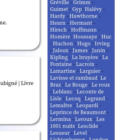
Gréville
-
Grimm
-
Guimet
-
Gyp
-
Halévy
-
Hardy
-
Hawthorne
-
ne.
Hearn
-
Hermant
-
Hirsch
-
Hoffmann
-
Homère
-
Houssaye
-
Huc
-
Huchon
-
Hugo
-
Irving
-
Jaloux
-
James
-
Janin
-
Kipling
-
La bruyère
-
La
Fontaine
-
Lacroix
-
Lamartine
-
Larguier
-
Lavisse et rambaud
-
Le
ubigné | Livre
Braz
-
Le Rouge
-
Le roux
-
Leblanc
-
Leconte de
Lisle
-
Lecoq
-
Legrand
-
Lemaître
-
Leopardi
-
Leprince de Beaumont
-
Lermina
-
Leroux
-
Les
1001 nuits
-
Lesclide
-
Lesueur
-
Level
-
Lichtenberger
-
London
-