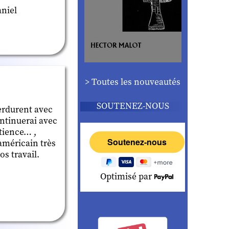
aniel
> Toutes les nouveautés
SOUTENEZ-NOUS
erdurent avec
ontinuerai avec
atience… ,
américain très
s travail.
Optimisé par