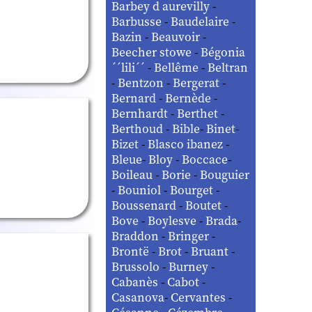
Barbey d aurevilly
-
Barbusse
-
Baudelaire
-
Bazin
-
Beauvoir
-
Beecher stowe
-
Bégonia
´´lili´´
-
Bellême
-
Beltran
-
Bentzon
-
Bergerat
-
Bernard
-
Bernède
-
Bernhardt
-
Berthet
-
Berthoud
-
Bible
-
Binet
-
Bizet
-
Blasco ibanez
-
Bleue
-
Bloy
-
Boccace
-
Boileau
-
Borie
-
Bouguier
-
Bouniol
-
Bourget
-
Boussenard
-
Boutet
-
Bove
-
Boylesve
-
Brada
-
Braddon
-
Bringer
-
Brontë
-
Brot
-
Bruant
-
Brussolo
-
Burney
-
Cabanès
-
Cabot
-
Casanova
-
Cervantes
-