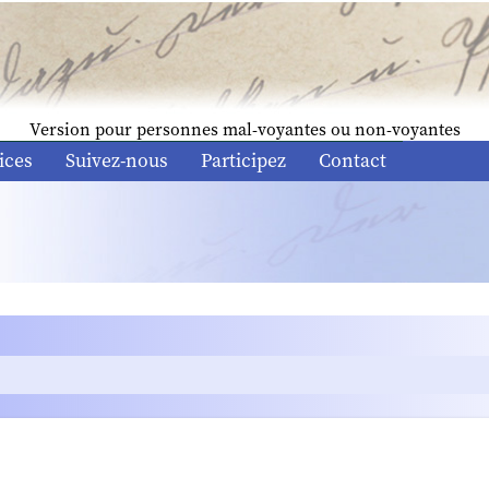
Version pour personnes mal-voyantes ou non-voyantes
ices
Suivez-nous
Participez
Contact