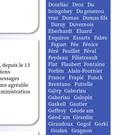
Dourliac
-
Droz
-
Du
boisgobey
-
Du gouezou
vraz
-
Dumas
-
Dumas fils
-
Duruy
-
Duvernois
-
Eberhardt
-
Eluard
-
Esquiros
-
Essarts
-
Fabre
-
Faguet
-
Fée
-
Fénice
-
Féré
-
Feuillet
-
Féval
-
Feydeau
-
Filiatreault
-
Flat
-
Flaubert
-
Fontaine
-
 depuis le 13
Forbin
-
Alain-Fournier
-
ions
France
-
Frapié
-
Funck
 messages
Brentano
-
Futrelle
-
 une agréable
G@rp
-
Gaboriau
-
administration
Gaboriau
-
Galopin
-
Gaskell
-
Gautier
-
Geffroy
-
Géode am
-
Géod´am
-
Girardin
-
Giraudoux
-
Gogol
-
Gorki
-
Gozlan
-
Gragnon
-