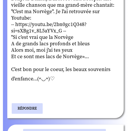
vieille chanson que ma grand-mère chantait:
"C'est ma Norvège". Je l'ai retrouvée sur
Youtube:
-- https://youtu.be/2bn0gc1Q348?
si=sXBg1v_8L5aYVx_G --
"Si c'est vrai que la Norvège
A de grands lacs profonds et bleus
Alors moi, moi j'ai tes yeux
Et ce sont mes lacs de Norvège»...
C'est bon pour le coeur, les beaux souvenirs
d'enfance...(⏓◡⏓)♡
RÉPONDRE