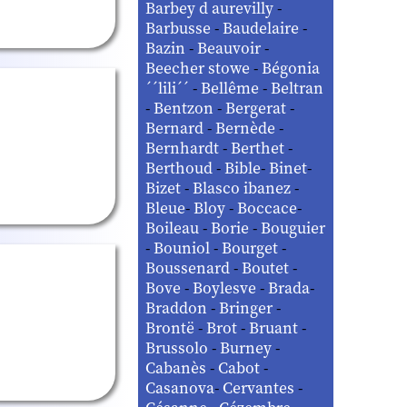
Barbey d aurevilly
-
Barbusse
-
Baudelaire
-
Bazin
-
Beauvoir
-
Beecher stowe
-
Bégonia
´´lili´´
-
Bellême
-
Beltran
-
Bentzon
-
Bergerat
-
Bernard
-
Bernède
-
Bernhardt
-
Berthet
-
Berthoud
-
Bible
-
Binet
-
Bizet
-
Blasco ibanez
-
Bleue
-
Bloy
-
Boccace
-
Boileau
-
Borie
-
Bouguier
-
Bouniol
-
Bourget
-
Boussenard
-
Boutet
-
Bove
-
Boylesve
-
Brada
-
Braddon
-
Bringer
-
Brontë
-
Brot
-
Bruant
-
Brussolo
-
Burney
-
Cabanès
-
Cabot
-
Casanova
-
Cervantes
-