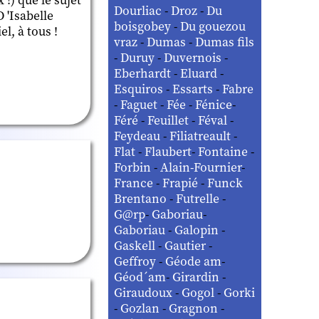
 !) que le sujet
Dourliac
-
Droz
-
Du
D 'Isabelle
boisgobey
-
Du gouezou
l, à tous !
vraz
-
Dumas
-
Dumas fils
-
Duruy
-
Duvernois
-
Eberhardt
-
Eluard
-
Esquiros
-
Essarts
-
Fabre
-
Faguet
-
Fée
-
Fénice
-
Féré
-
Feuillet
-
Féval
-
Feydeau
-
Filiatreault
-
Flat
-
Flaubert
-
Fontaine
-
Forbin
-
Alain-Fournier
-
France
-
Frapié
-
Funck
Brentano
-
Futrelle
-
G@rp
-
Gaboriau
-
Gaboriau
-
Galopin
-
Gaskell
-
Gautier
-
Geffroy
-
Géode am
-
Géod´am
-
Girardin
-
Giraudoux
-
Gogol
-
Gorki
-
Gozlan
-
Gragnon
-