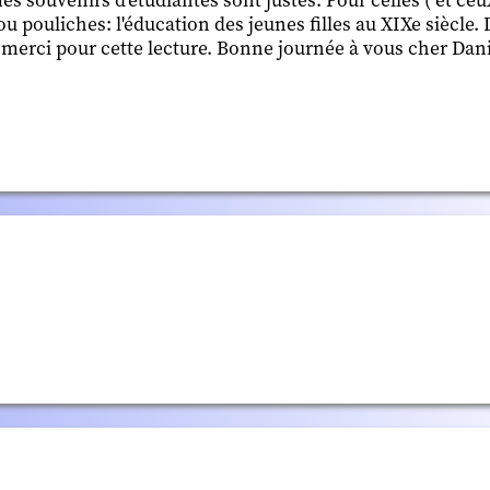
es souvenirs d'étudiantes sont justes. Pour celles ( et ceux
 ou pouliches: l'éducation des jeunes filles au XIXe siècle. 
re merci pour cette lecture. Bonne journée à vous cher Danie