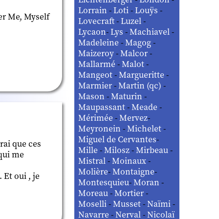
Lorrain
-
Loti
-
Louÿs
-
er Me, Myself
Lovecraft
-
Luzel
-
Lycaon
-
Lys
-
Machiavel
-
Madeleine
-
Magog
-
Maizeroy
-
Malcor
-
Mallarmé
-
Malot
-
Mangeot
-
Margueritte
-
Marmier
-
Martin (qc)
-
Mason
-
Maturin
-
Maupassant
-
Meade
-
Mérimée
-
Mervez
-
Meyronein
-
Michelet
-
Miguel de Cervantes
-
rai que ces
Mille
-
Milosz
-
Mirbeau
-
 qui me
Mistral
-
Moinaux
-
Molière
-
Montaigne
-
Et oui , je
Montesquieu
-
Moran
-
Moreau
-
Mortier
-
Moselli
-
Musset
-
Naïmi
-
Navarre
-
Nerval
-
Nicolaï