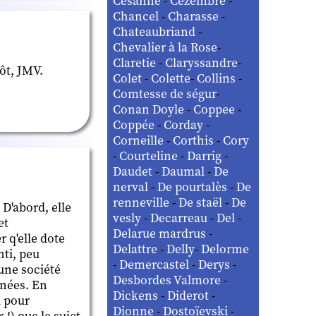
Césanne
-
Cézembre
-
Chancel
-
Charasse
-
Chateaubriand
-
Chevalier à la Rose
-
Claretie
-
Claryssandre
-
tôt, JMV.
Colet
-
Colette
-
Collins
-
Comtesse de ségur
-
Conan Doyle
-
Coppee
-
Coppée
-
Corday
-
Corneille
-
Corthis
-
Cory
-
Courteline
-
Darrig
-
Daudet
-
Daumal
-
De
nerval
-
De pourtalès
-
De
renneville
-
De staël
-
De
 D'abord, elle
vesly
-
Decarreau
-
Del
-
et
Delarue mardrus
-
r q'elle dote
Delattre
-
Delly
-
Delorme
nti, peu
-
Demercastel
-
Derys
-
'une société
Desbordes Valmore
-
înées. En
Dickens
-
Diderot
-
i pour
Dionne
-
Dostoïevski
-