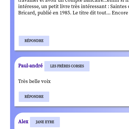
travailler et avoir un compte bancaire...enfin si m
intéresse, un petit livre très intéressant : Saintes
Bricard, publié en 1985. Le titre dit tout... Enco
RÉPONDRE
Paul-andré
LES FRÈRES CORSES
Très belle voix
RÉPONDRE
Alex
JANE EYRE