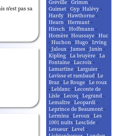
Gréville
-
Grimm
-
s n'est pas sa
Guimet
-
Gyp
-
Halévy
-
Hardy
-
Hawthorne
-
Hearn
-
Hermant
-
Hirsch
-
Hoffmann
-
Homère
-
Houssaye
-
Huc
-
Huchon
-
Hugo
-
Irving
-
Jaloux
-
James
-
Janin
-
Kipling
-
La bruyère
-
La
Fontaine
-
Lacroix
-
Lamartine
-
Larguier
-
Lavisse et rambaud
-
Le
Braz
-
Le Rouge
-
Le roux
-
Leblanc
-
Leconte de
Lisle
-
Lecoq
-
Legrand
-
Lemaître
-
Leopardi
-
Leprince de Beaumont
-
Lermina
-
Leroux
-
Les
1001 nuits
-
Lesclide
-
Lesueur
-
Level
-
Lichtenberger
-
London
-