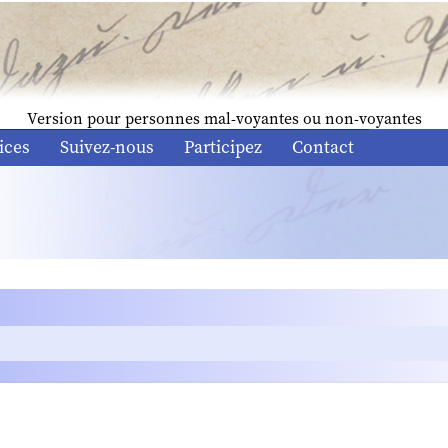
Version pour personnes mal-voyantes ou non-voyantes
ices
Suivez-nous
Participez
Contact