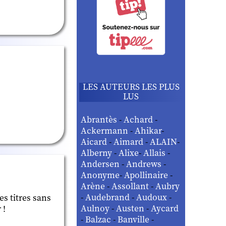
LES AUTEURS LES PLUS
LUS
Abrantès
-
Achard
-
Ackermann
-
Ahikar
-
Aicard
-
Aimard
-
ALAIN
-
Alberny
-
Alixe
-
Allais
-
Andersen
-
Andrews
-
Anonyme
-
Apollinaire
-
Arène
-
Assollant
-
Aubry
-
Audebrand
-
Audoux
-
les titres sans
Aulnoy
-
Austen
-
Aycard
 !
-
Balzac
-
Banville
-