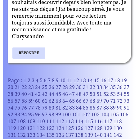
souhaitais decouvrir depuis bien longtemps. Je
ne suis pas déçue ! J'ai beaucoup aimé. Je vous
remercie infiniment pour votre lecture
toujours aussi formidable. Avec toute ma
reconnaissance et ma gratitude !
Claryssandre
RÉPONDRE
Page :
1
2
3
4
5
6
7
8
9
10
11
12
13
14
15
16
17
18
19
20
21
22
23
24
25
26
27
28
29
30
31
32
33
34
35
36
37
38
39
40
41
42
43
44
45
46
47
48
49
50
51
52
53
54
55
56
57
58
59
60
61
62
63
64
65
66
67
68
69
70
71
72
73
74
75
76
77
78
79
80
81
82
83
84
85
86
87
88
89
90
91
92
93
94
95
96
97
98
99
100
101
102
103
104
105
106
107
108
109
110
111
112
113
114
115
116
117
118
119
120
121
122
123
124
125
126
127
128
129
130
131
132
133
134
135
136
137
138
139
140
141
142