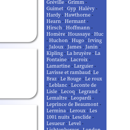
Gréville
-
Grimm
-
Guimet
-
Gyp
-
Halévy
-
Hardy
-
Hawthorne
-
Hearn
-
Hermant
-
Hirsch
-
Hoffmann
-
Homère
-
Houssaye
-
Huc
-
Huchon
-
Hugo
-
Irving
-
Jaloux
-
James
-
Janin
-
Kipling
-
La bruyère
-
La
Fontaine
-
Lacroix
-
Lamartine
-
Larguier
-
Lavisse et rambaud
-
Le
Braz
-
Le Rouge
-
Le roux
-
Leblanc
-
Leconte de
Lisle
-
Lecoq
-
Legrand
-
Lemaître
-
Leopardi
-
Leprince de Beaumont
-
Lermina
-
Leroux
-
Les
1001 nuits
-
Lesclide
-
Lesueur
-
Level
-
Lichtenberger
-
London
-