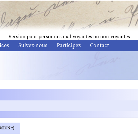
Version pour personnes mal-voyantes ou non-voyantes
ices
Suivez-nous
Participez
Contact
SION 2)