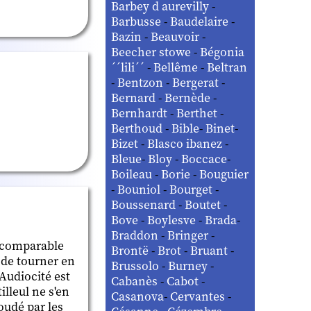
Barbey d aurevilly
-
Barbusse
-
Baudelaire
-
Bazin
-
Beauvoir
-
Beecher stowe
-
Bégonia
´´lili´´
-
Bellême
-
Beltran
-
Bentzon
-
Bergerat
-
Bernard
-
Bernède
-
Bernhardt
-
Berthet
-
Berthoud
-
Bible
-
Binet
-
Bizet
-
Blasco ibanez
-
Bleue
-
Bloy
-
Boccace
-
Boileau
-
Borie
-
Bouguier
-
Bouniol
-
Bourget
-
Boussenard
-
Boutet
-
Bove
-
Boylesve
-
Brada
-
Braddon
-
Bringer
-
incomparable
Brontë
-
Brot
-
Bruant
-
 de tourner en
Brussolo
-
Burney
-
 Audiocité est
Cabanès
-
Cabot
-
lleul ne s'en
Casanova
-
Cervantes
-
boudé par les