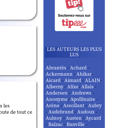
LES AUTEURS LES PLUS
LUS
Abrantès
-
Achard
-
Ackermann
-
Ahikar
-
Aicard
-
Aimard
-
ALAIN
-
Alberny
-
Alixe
-
Allais
-
Andersen
-
Andrews
-
Anonyme
-
Apollinaire
-
Arène
-
Assollant
-
Aubry
s les
-
Audebrand
-
Audoux
-
oute de tout ce
Aulnoy
-
Austen
-
Aycard
-
Balzac
-
Banville
-