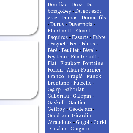
Dourliac
-
Droz
-
Du
boisgobey
-
Du gouezou
vraz
-
Dumas
-
Dumas fils
-
Duruy
-
Duvernois
-
Eberhardt
-
Eluard
-
Esquiros
-
Essarts
-
Fabre
-
Faguet
-
Fée
-
Fénice
-
Féré
-
Feuillet
-
Féval
-
Feydeau
-
Filiatreault
-
Flat
-
Flaubert
-
Fontaine
-
Forbin
-
Alain-Fournier
-
France
-
Frapié
-
Funck
Brentano
-
Futrelle
-
G@rp
-
Gaboriau
-
Gaboriau
-
Galopin
-
Gaskell
-
Gautier
-
Geffroy
-
Géode am
-
Géod´am
-
Girardin
-
Giraudoux
-
Gogol
-
Gorki
-
Gozlan
-
Gragnon
-