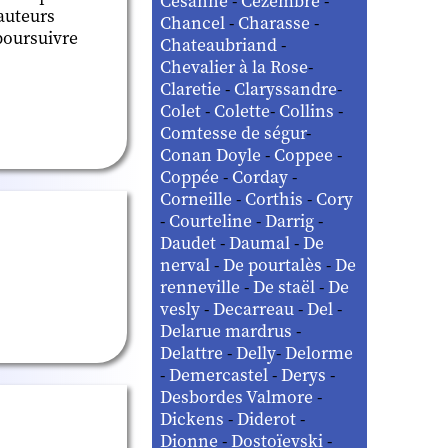
Césanne
-
Cézembre
-
 auteurs
Chancel
-
Charasse
-
poursuivre
Chateaubriand
-
Chevalier à la Rose
-
Claretie
-
Claryssandre
-
Colet
-
Colette
-
Collins
-
Comtesse de ségur
-
Conan Doyle
-
Coppee
-
Coppée
-
Corday
-
Corneille
-
Corthis
-
Cory
-
Courteline
-
Darrig
-
Daudet
-
Daumal
-
De
nerval
-
De pourtalès
-
De
renneville
-
De staël
-
De
vesly
-
Decarreau
-
Del
-
Delarue mardrus
-
Delattre
-
Delly
-
Delorme
-
Demercastel
-
Derys
-
Desbordes Valmore
-
Dickens
-
Diderot
-
Dionne
-
Dostoïevski
-