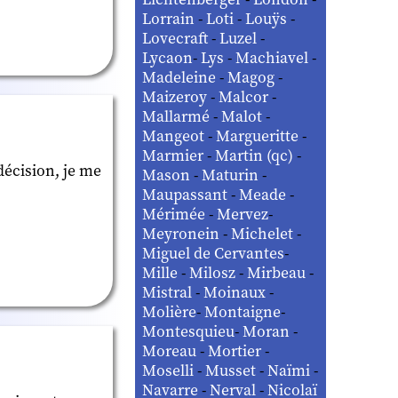
Lorrain
-
Loti
-
Louÿs
-
Lovecraft
-
Luzel
-
Lycaon
-
Lys
-
Machiavel
-
Madeleine
-
Magog
-
Maizeroy
-
Malcor
-
Mallarmé
-
Malot
-
Mangeot
-
Margueritte
-
Marmier
-
Martin (qc)
-
décision, je me
Mason
-
Maturin
-
Maupassant
-
Meade
-
Mérimée
-
Mervez
-
Meyronein
-
Michelet
-
Miguel de Cervantes
-
Mille
-
Milosz
-
Mirbeau
-
Mistral
-
Moinaux
-
Molière
-
Montaigne
-
Montesquieu
-
Moran
-
Moreau
-
Mortier
-
Moselli
-
Musset
-
Naïmi
-
Navarre
-
Nerval
-
Nicolaï