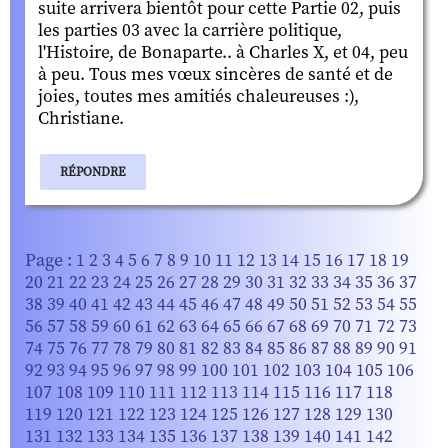
suite arrivera bientôt pour cette Partie 02, puis
les parties 03 avec la carrière politique,
l'Histoire, de Bonaparte.. à Charles X, et 04, peu
à peu. Tous mes vœux sincères de santé et de
joies, toutes mes amitiés chaleureuses :),
Christiane.
RÉPONDRE
Page :
1
2
3
4
5
6
7
8
9
10
11
12
13
14
15
16
17
18
19
20
21
22
23
24
25
26
27
28
29
30
31
32
33
34
35
36
37
38
39
40
41
42
43
44
45
46
47
48
49
50
51
52
53
54
55
56
57
58
59
60
61
62
63
64
65
66
67
68
69
70
71
72
73
74
75
76
77
78
79
80
81
82
83
84
85
86
87
88
89
90
91
92
93
94
95
96
97
98
99
100
101
102
103
104
105
106
107
108
109
110
111
112
113
114
115
116
117
118
119
120
121
122
123
124
125
126
127
128
129
130
131
132
133
134
135
136
137
138
139
140
141
142