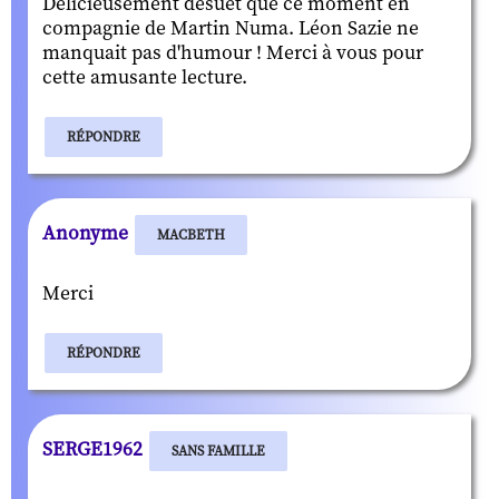
Délicieusement désuet que ce moment en
compagnie de Martin Numa. Léon Sazie ne
manquait pas d'humour ! Merci à vous pour
cette amusante lecture.
RÉPONDRE
Anonyme
MACBETH
Merci
RÉPONDRE
SERGE1962
SANS FAMILLE