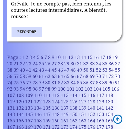
Gréville. Je ne compte pas, bien entendu, les
courtes lectures intermédiaires. A bientôt,
rousse !
RÉPONDRE
Page :
1
2
3
4
5
6
7
8
9
10
11
12
13
14
15
16
17
18
19
20
21
22
23
24
25
26
27
28
29
30
31
32
33
34
35
36
37
38
39
40
41
42
43
44
45
46
47
48
49
50
51
52
53
54
55
56
57
58
59
60
61
62
63
64
65
66
67
68
69
70
71
72
73
74
75
76
77
78
79
80
81
82
83
84
85
86
87
88
89
90
91
92
93
94
95
96
97
98
99
100
101
102
103
104
105
106
107
108
109
110
111
112
113
114
115
116
117
118
119
120
121
122
123
124
125
126
127
128
129
130
131
132
133
134
135
136
137
138
139
140
141
142
143
144
145
146
147
148
149
150
151
152
153
154
155
156
157
158
159
160
161
162
163
164
165
166
167
168
169
170
171
172
173
174
175
176
177
178