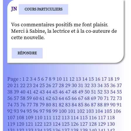
JN
COURS PARTICULIERS
Vos commentaires positifs me font plaisir.
Merci à Sabine, la lectrice et à la co-auteure de
cette nouvelle.
RÉPONDRE
Page :
1
2
3
4
5
6
7
8
9
10
11
12
13
14
15
16
17
18
19
20
21
22
23
24
25
26
27
28
29
30
31
32
33
34
35
36
37
38
39
40
41
42
43
44
45
46
47
48
49
50
51
52
53
54
55
56
57
58
59
60
61
62
63
64
65
66
67
68
69
70
71
72
73
74
75
76
77
78
79
80
81
82
83
84
85
86
87
88
89
90
91
92
93
94
95
96
97
98
99
100
101
102
103
104
105
106
107
108
109
110
111
112
113
114
115
116
117
118
119
120
121
122
123
124
125
126
127
128
129
130
131
132
133
134
135
136
137
138
139
140
141
142