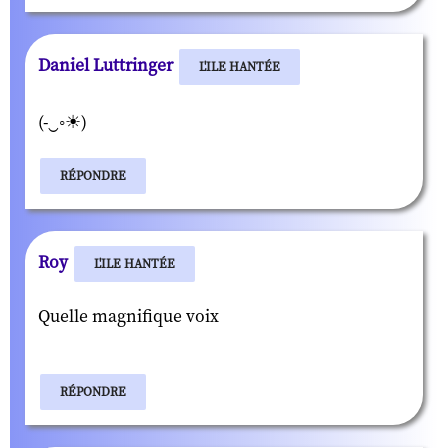
Daniel Luttringer
L'ILE HANTÉE
(-‿◦☀)
RÉPONDRE
Roy
L'ILE HANTÉE
Quelle magnifique voix
RÉPONDRE