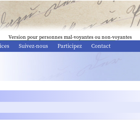
Version pour personnes mal-voyantes ou non-voyantes
ices
Suivez-nous
Participez
Contact