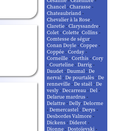
Césanne
-
Cézembre
-
Chancel
-
Charasse
-
Chateaubriand
-
Chevalier à la Rose
-
Claretie
-
Claryssandre
-
Colet
-
Colette
-
Collins
-
Comtesse de ségur
-
Conan Doyle
-
Coppee
-
Coppée
-
Corday
-
Corneille
-
Corthis
-
Cory
-
Courteline
-
Darrig
-
Daudet
-
Daumal
-
De
nerval
-
De pourtalès
-
De
renneville
-
De staël
-
De
vesly
-
Decarreau
-
Del
-
Delarue mardrus
-
Delattre
-
Delly
-
Delorme
-
Demercastel
-
Derys
-
Desbordes Valmore
-
Dickens
-
Diderot
-
Dionne
-
Dostoïevski
-