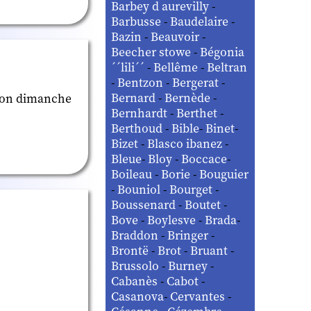
Barbey d aurevilly
-
Barbusse
-
Baudelaire
-
Bazin
-
Beauvoir
-
Beecher stowe
-
Bégonia
´´lili´´
-
Bellême
-
Beltran
-
Bentzon
-
Bergerat
-
Bernard
-
Bernède
-
 Bon dimanche
Bernhardt
-
Berthet
-
Berthoud
-
Bible
-
Binet
-
Bizet
-
Blasco ibanez
-
Bleue
-
Bloy
-
Boccace
-
Boileau
-
Borie
-
Bouguier
-
Bouniol
-
Bourget
-
Boussenard
-
Boutet
-
Bove
-
Boylesve
-
Brada
-
Braddon
-
Bringer
-
Brontë
-
Brot
-
Bruant
-
Brussolo
-
Burney
-
Cabanès
-
Cabot
-
Casanova
-
Cervantes
-