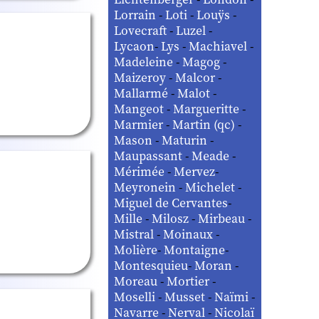
Lorrain
-
Loti
-
Louÿs
-
Lovecraft
-
Luzel
-
Lycaon
-
Lys
-
Machiavel
-
Madeleine
-
Magog
-
Maizeroy
-
Malcor
-
Mallarmé
-
Malot
-
Mangeot
-
Margueritte
-
Marmier
-
Martin (qc)
-
Mason
-
Maturin
-
Maupassant
-
Meade
-
Mérimée
-
Mervez
-
Meyronein
-
Michelet
-
Miguel de Cervantes
-
Mille
-
Milosz
-
Mirbeau
-
Mistral
-
Moinaux
-
Molière
-
Montaigne
-
Montesquieu
-
Moran
-
Moreau
-
Mortier
-
Moselli
-
Musset
-
Naïmi
-
Navarre
-
Nerval
-
Nicolaï