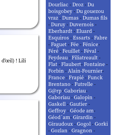
Dourliac
-
Droz
-
Du
boisgobey
-
Du gouezou
vraz
-
Dumas
-
Dumas fils
-
Duruy
-
Duvernois
-
Eberhardt
-
Eluard
-
Esquiros
-
Essarts
-
Fabre
-
Faguet
-
Fée
-
Fénice
-
Féré
-
Feuillet
-
Féval
-
Feydeau
-
Filiatreault
-
'œil) ! Lili
Flat
-
Flaubert
-
Fontaine
-
Forbin
-
Alain-Fournier
-
France
-
Frapié
-
Funck
Brentano
-
Futrelle
-
G@rp
-
Gaboriau
-
Gaboriau
-
Galopin
-
Gaskell
-
Gautier
-
Geffroy
-
Géode am
-
Géod´am
-
Girardin
-
Giraudoux
-
Gogol
-
Gorki
-
Gozlan
-
Gragnon
-