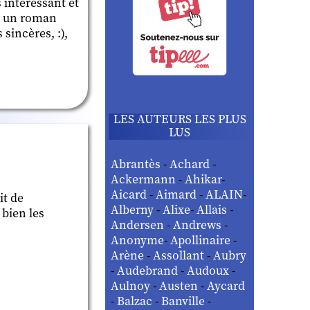
s intéressant et
st un roman
sincères, :),
LES AUTEURS LES PLUS
LUS
Abrantès
-
Achard
-
Ackermann
-
Ahikar
-
Aicard
-
Aimard
-
ALAIN
-
it de
Alberny
-
Alixe
-
Allais
-
 bien les
Andersen
-
Andrews
-
Anonyme
-
Apollinaire
-
Arène
-
Assollant
-
Aubry
-
Audebrand
-
Audoux
-
Aulnoy
-
Austen
-
Aycard
-
Balzac
-
Banville
-