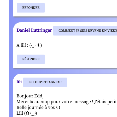
RÉPONDRE
Daniel Luttringer
COMMENT JE SUIS DEVENU UN VIEU
A lili : (-‿◦☀)
RÉPONDRE
lili
LE LOUP ET L'AGNEAU
Bonjour Edd,
Merci beaucoup pour votre message ! J'étais petite
Belle journée à vous !
Lili (✿•‿•)