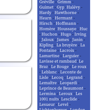
Gréville
-
Grimm
-
Guimet
-
Gyp
-
Halévy
-
Hardy
-
Hawthorne
-
Hearn
-
Hermant
-
Hirsch
-
Hoffmann
-
Homère
-
Houssaye
-
Huc
-
Huchon
-
Hugo
-
Irving
-
Jaloux
-
James
-
Janin
-
Kipling
-
La bruyère
-
La
Fontaine
-
Lacroix
-
Lamartine
-
Larguier
-
Lavisse et rambaud
-
Le
Braz
-
Le Rouge
-
Le roux
-
Leblanc
-
Leconte de
Lisle
-
Lecoq
-
Legrand
-
Lemaître
-
Leopardi
-
Leprince de Beaumont
-
Lermina
-
Leroux
-
Les
1001 nuits
-
Lesclide
-
Lesueur
-
Level
-
Lichtenberger
-
London
-