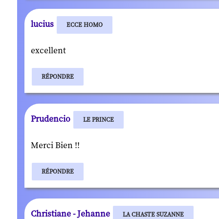
lucius
ECCE HOMO
excellent
RÉPONDRE
Prudencio
LE PRINCE
Merci Bien !!
RÉPONDRE
Christiane - Jehanne
LA CHASTE SUZANNE