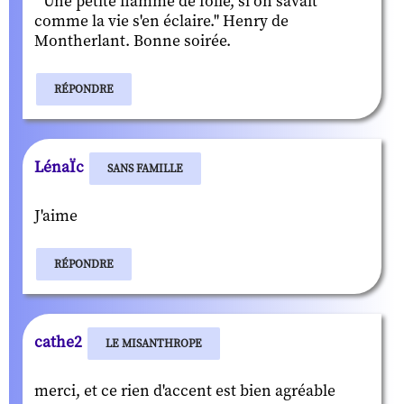
" Une petite flamme de folie, si on savait
comme la vie s'en éclaire." Henry de
Montherlant. Bonne soirée.
RÉPONDRE
LénaÏc
SANS FAMILLE
J'aime
RÉPONDRE
cathe2
LE MISANTHROPE
merci, et ce rien d'accent est bien agréable