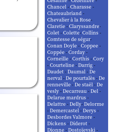
Césanne
-
Cézembre
-
Chancel
-
Charasse
-
Chateaubriand
-
Chevalier à la Rose
-
Claretie
-
Claryssandre
-
Colet
-
Colette
-
Collins
-
Comtesse de ségur
-
Conan Doyle
-
Coppee
-
Coppée
-
Corday
-
Corneille
-
Corthis
-
Cory
-
Courteline
-
Darrig
-
Daudet
-
Daumal
-
De
nerval
-
De pourtalès
-
De
renneville
-
De staël
-
De
vesly
-
Decarreau
-
Del
-
Delarue mardrus
-
Delattre
-
Delly
-
Delorme
-
Demercastel
-
Derys
-
Desbordes Valmore
-
Dickens
-
Diderot
-
Dionne
-
Dostoïevski
-