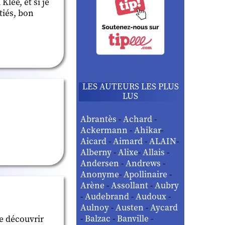
lee, et si je
tiés, bon
LES AUTEURS LES PLUS
LUS
Abrantès
-
Achard
-
Ackermann
-
Ahikar
-
Aicard
-
Aimard
-
ALAIN
-
Alberny
-
Alixe
-
Allais
-
Andersen
-
Andrews
-
Anonyme
-
Apollinaire
-
Arène
-
Assollant
-
Aubry
-
Audebrand
-
Audoux
-
Aulnoy
-
Austen
-
Aycard
-
Balzac
-
Banville
-
de découvrir