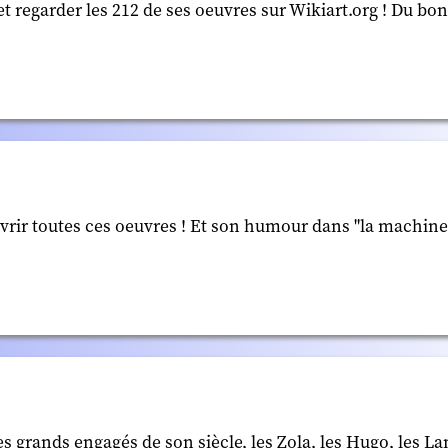
 et regarder les 212 de ses oeuvres sur Wikiart.org ! Du bo
uvrir toutes ces oeuvres ! Et son humour dans "la machine 
s grands engagés de son siècle, les Zola, les Hugo, les La