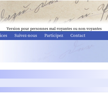
Version pour personnes mal-voyantes ou non-voyantes
ices
Suivez-nous
Participez
Contact