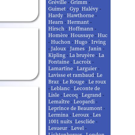
Gréville
-
Grimm
-
Guimet
-
Gyp
-
Halévy
-
Hardy
-
Hawthorne
-
Hearn
-
Hermant
-
Hirsch
-
Hoffmann
-
Homère
-
Houssaye
-
Huc
-
Huchon
-
Hugo
-
Irving
-
Jaloux
-
James
-
Janin
-
Kipling
-
La bruyère
-
La
Fontaine
-
Lacroix
-
Lamartine
-
Larguier
-
Lavisse et rambaud
-
Le
Braz
-
Le Rouge
-
Le roux
-
Leblanc
-
Leconte de
Lisle
-
Lecoq
-
Legrand
-
Lemaître
-
Leopardi
-
Leprince de Beaumont
-
Lermina
-
Leroux
-
Les
1001 nuits
-
Lesclide
-
Lesueur
-
Level
-
Lichtenberger
-
London
-