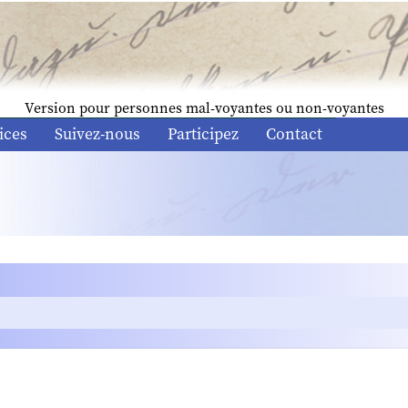
Version pour personnes mal-voyantes ou non-voyantes
ices
Suivez-nous
Participez
Contact