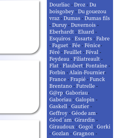
Dourliac
-
Droz
-
Du
boisgobey
-
Du gouezou
vraz
-
Dumas
-
Dumas fils
-
Duruy
-
Duvernois
-
Eberhardt
-
Eluard
-
Esquiros
-
Essarts
-
Fabre
-
Faguet
-
Fée
-
Fénice
-
Féré
-
Feuillet
-
Féval
-
Feydeau
-
Filiatreault
-
Flat
-
Flaubert
-
Fontaine
-
Forbin
-
Alain-Fournier
-
France
-
Frapié
-
Funck
Brentano
-
Futrelle
-
G@rp
-
Gaboriau
-
Gaboriau
-
Galopin
-
Gaskell
-
Gautier
-
Geffroy
-
Géode am
-
Géod´am
-
Girardin
-
Giraudoux
-
Gogol
-
Gorki
-
Gozlan
-
Gragnon
-