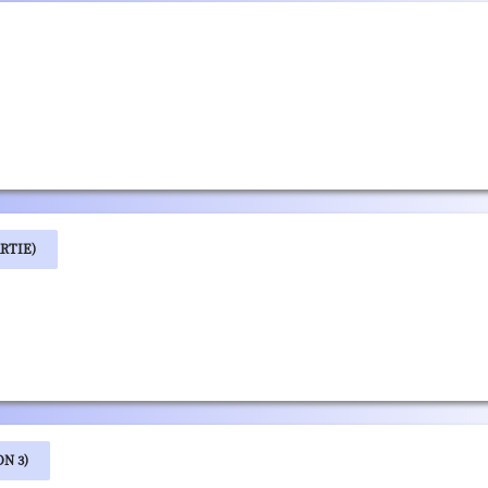
RTIE)
N 3)