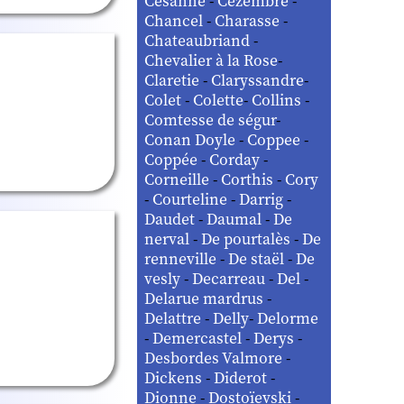
Césanne
-
Cézembre
-
Chancel
-
Charasse
-
Chateaubriand
-
Chevalier à la Rose
-
Claretie
-
Claryssandre
-
Colet
-
Colette
-
Collins
-
Comtesse de ségur
-
Conan Doyle
-
Coppee
-
Coppée
-
Corday
-
Corneille
-
Corthis
-
Cory
-
Courteline
-
Darrig
-
Daudet
-
Daumal
-
De
nerval
-
De pourtalès
-
De
renneville
-
De staël
-
De
vesly
-
Decarreau
-
Del
-
Delarue mardrus
-
Delattre
-
Delly
-
Delorme
-
Demercastel
-
Derys
-
Desbordes Valmore
-
Dickens
-
Diderot
-
Dionne
-
Dostoïevski
-