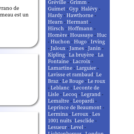
Gréville
-
Grimm
-
yrano de
Guimet
-
Gyp
-
Halévy
-
ameau est un
Hardy
-
Hawthorne
-
Hearn
-
Hermant
-
Hirsch
-
Hoffmann
-
Homère
-
Houssaye
-
Huc
-
Huchon
-
Hugo
-
Irving
-
Jaloux
-
James
-
Janin
-
Kipling
-
La bruyère
-
La
Fontaine
-
Lacroix
-
Lamartine
-
Larguier
-
Lavisse et rambaud
-
Le
Braz
-
Le Rouge
-
Le roux
-
Leblanc
-
Leconte de
Lisle
-
Lecoq
-
Legrand
-
Lemaître
-
Leopardi
-
Leprince de Beaumont
-
Lermina
-
Leroux
-
Les
1001 nuits
-
Lesclide
-
Lesueur
-
Level
-
Lichtenberger
-
London
-