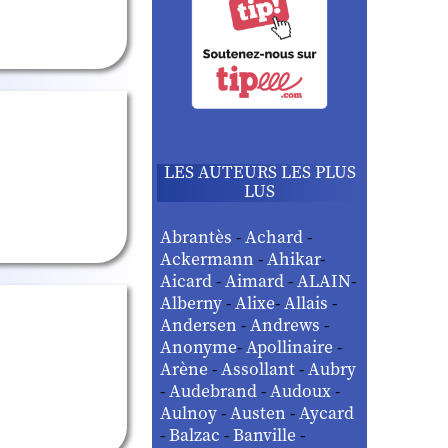
LES AUTEURS LES PLUS
LUS
Abrantès
-
Achard
-
Ackermann
-
Ahikar
-
Aicard
-
Aimard
-
ALAIN
-
Alberny
-
Alixe
-
Allais
-
Andersen
-
Andrews
-
Anonyme
-
Apollinaire
-
Arène
-
Assollant
-
Aubry
-
Audebrand
-
Audoux
-
Aulnoy
-
Austen
-
Aycard
-
Balzac
-
Banville
-