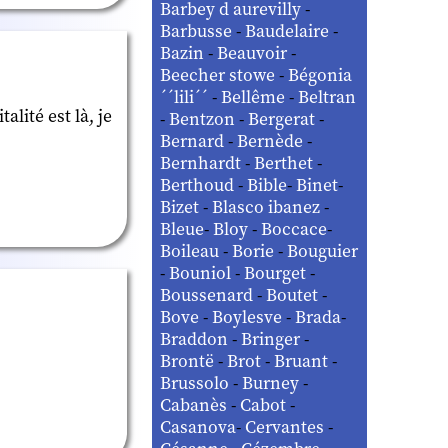
Barbey d aurevilly
-
Barbusse
-
Baudelaire
-
Bazin
-
Beauvoir
-
Beecher stowe
-
Bégonia
´´lili´´
-
Bellême
-
Beltran
lité est là, je
-
Bentzon
-
Bergerat
-
Bernard
-
Bernède
-
Bernhardt
-
Berthet
-
Berthoud
-
Bible
-
Binet
-
Bizet
-
Blasco ibanez
-
Bleue
-
Bloy
-
Boccace
-
Boileau
-
Borie
-
Bouguier
-
Bouniol
-
Bourget
-
Boussenard
-
Boutet
-
Bove
-
Boylesve
-
Brada
-
Braddon
-
Bringer
-
Brontë
-
Brot
-
Bruant
-
Brussolo
-
Burney
-
Cabanès
-
Cabot
-
Casanova
-
Cervantes
-