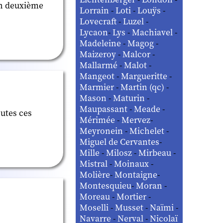
on deuxième
Lorrain
-
Loti
-
Louÿs
-
Lovecraft
-
Luzel
-
Lycaon
-
Lys
-
Machiavel
-
Madeleine
-
Magog
-
Maizeroy
-
Malcor
-
Mallarmé
-
Malot
-
Mangeot
-
Margueritte
-
Marmier
-
Martin (qc)
-
Mason
-
Maturin
-
Maupassant
-
Meade
-
outes ces
Mérimée
-
Mervez
-
Meyronein
-
Michelet
-
Miguel de Cervantes
-
Mille
-
Milosz
-
Mirbeau
-
Mistral
-
Moinaux
-
Molière
-
Montaigne
-
Montesquieu
-
Moran
-
Moreau
-
Mortier
-
Moselli
-
Musset
-
Naïmi
-
Navarre
-
Nerval
-
Nicolaï