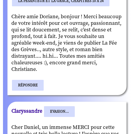
LA PESANTEUR ET LA GRÂCE, CHAPITRES 10 À 24
Chère amie Doriane, bonjour ! Merci beaucoup
de votre intérêt pour cet ouvrage, passionnant,
qui se lit doucement, se relit, c'est dense et
profond, tout à fait. Je vous souhaite un
agréable week-end, je viens de publier La Fée
des Grèves.., autre style, et roman bien
distrayant.... hi.hi... Toutes mes amitiés
chaleureuses :), encore grand merci,
Christiane.
RÉPONDRE
Claryssandre
EVASION...
Cher Daniel, un immense MERCI pour cette
nouvelle et très belle lecture ! J'espère que vos