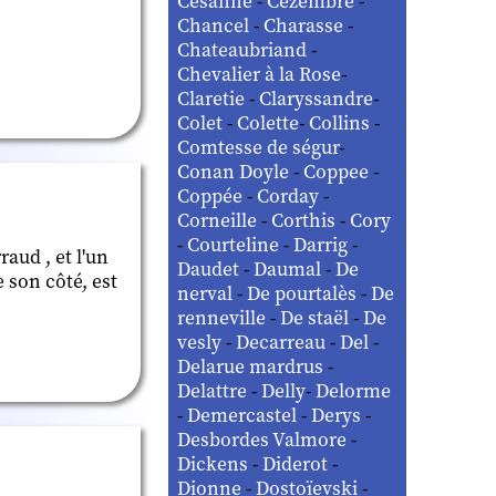
Césanne
-
Cézembre
-
Chancel
-
Charasse
-
Chateaubriand
-
Chevalier à la Rose
-
Claretie
-
Claryssandre
-
Colet
-
Colette
-
Collins
-
Comtesse de ségur
-
Conan Doyle
-
Coppee
-
Coppée
-
Corday
-
Corneille
-
Corthis
-
Cory
-
Courteline
-
Darrig
-
aud , et l'un
Daudet
-
Daumal
-
De
e son côté, est
nerval
-
De pourtalès
-
De
renneville
-
De staël
-
De
vesly
-
Decarreau
-
Del
-
Delarue mardrus
-
Delattre
-
Delly
-
Delorme
-
Demercastel
-
Derys
-
Desbordes Valmore
-
Dickens
-
Diderot
-
Dionne
-
Dostoïevski
-