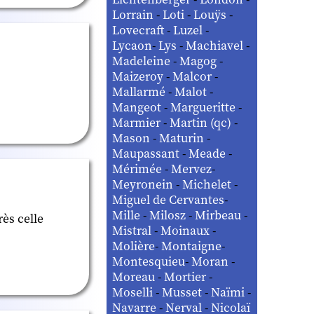
Lorrain
-
Loti
-
Louÿs
-
Lovecraft
-
Luzel
-
Lycaon
-
Lys
-
Machiavel
-
Madeleine
-
Magog
-
Maizeroy
-
Malcor
-
Mallarmé
-
Malot
-
Mangeot
-
Margueritte
-
Marmier
-
Martin (qc)
-
Mason
-
Maturin
-
Maupassant
-
Meade
-
Mérimée
-
Mervez
-
Meyronein
-
Michelet
-
Miguel de Cervantes
-
Mille
-
Milosz
-
Mirbeau
-
rès celle
Mistral
-
Moinaux
-
Molière
-
Montaigne
-
Montesquieu
-
Moran
-
Moreau
-
Mortier
-
Moselli
-
Musset
-
Naïmi
-
Navarre
-
Nerval
-
Nicolaï