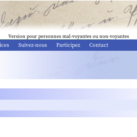
Version pour personnes mal-voyantes ou non-voyantes
ices
Suivez-nous
Participez
Contact