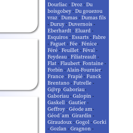
Dourliac
-
Droz
-
Du
boisgobey
-
Du gouezou
vraz
-
Dumas
-
Dumas fils
-
Duruy
-
Duvernois
-
Eberhardt
-
Eluard
-
Esquiros
-
Essarts
-
Fabre
-
Faguet
-
Fée
-
Fénice
-
Féré
-
Feuillet
-
Féval
-
Feydeau
-
Filiatreault
-
Flat
-
Flaubert
-
Fontaine
-
Forbin
-
Alain-Fournier
-
France
-
Frapié
-
Funck
Brentano
-
Futrelle
-
G@rp
-
Gaboriau
-
Gaboriau
-
Galopin
-
Gaskell
-
Gautier
-
Geffroy
-
Géode am
-
Géod´am
-
Girardin
-
Giraudoux
-
Gogol
-
Gorki
-
Gozlan
-
Gragnon
-