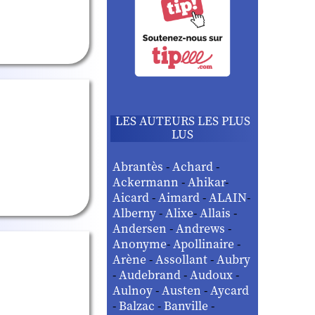
LES AUTEURS LES PLUS
LUS
Abrantès
-
Achard
-
Ackermann
-
Ahikar
-
Aicard
-
Aimard
-
ALAIN
-
Alberny
-
Alixe
-
Allais
-
Andersen
-
Andrews
-
Anonyme
-
Apollinaire
-
Arène
-
Assollant
-
Aubry
-
Audebrand
-
Audoux
-
Aulnoy
-
Austen
-
Aycard
-
Balzac
-
Banville
-