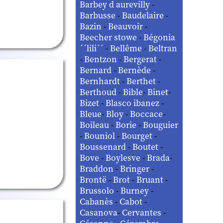
Barbey d aurevilly
-
Barbusse
-
Baudelaire
-
Bazin
-
Beauvoir
-
Beecher stowe
-
Bégonia
´´lili´´
-
Bellême
-
Beltran
-
Bentzon
-
Bergerat
-
Bernard
-
Bernède
-
Bernhardt
-
Berthet
-
Berthoud
-
Bible
-
Binet
-
Bizet
-
Blasco ibanez
-
Bleue
-
Bloy
-
Boccace
-
Boileau
-
Borie
-
Bouguier
-
Bouniol
-
Bourget
-
Boussenard
-
Boutet
-
Bove
-
Boylesve
-
Brada
-
Braddon
-
Bringer
-
Brontë
-
Brot
-
Bruant
-
Brussolo
-
Burney
-
Cabanès
-
Cabot
-
Casanova
-
Cervantes
-