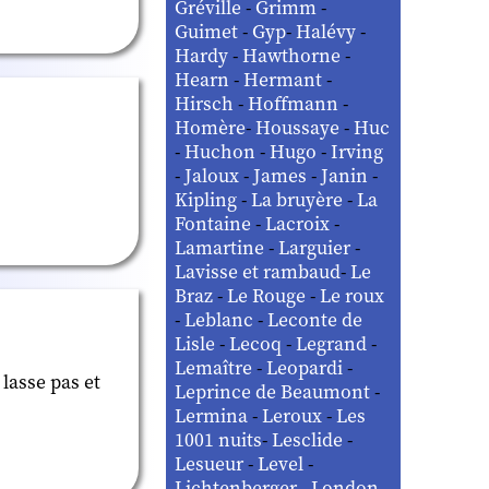
Gréville
-
Grimm
-
Guimet
-
Gyp
-
Halévy
-
Hardy
-
Hawthorne
-
Hearn
-
Hermant
-
Hirsch
-
Hoffmann
-
Homère
-
Houssaye
-
Huc
-
Huchon
-
Hugo
-
Irving
-
Jaloux
-
James
-
Janin
-
Kipling
-
La bruyère
-
La
Fontaine
-
Lacroix
-
Lamartine
-
Larguier
-
Lavisse et rambaud
-
Le
Braz
-
Le Rouge
-
Le roux
-
Leblanc
-
Leconte de
Lisle
-
Lecoq
-
Legrand
-
Lemaître
-
Leopardi
-
 lasse pas et
Leprince de Beaumont
-
Lermina
-
Leroux
-
Les
1001 nuits
-
Lesclide
-
Lesueur
-
Level
-
Lichtenberger
-
London
-