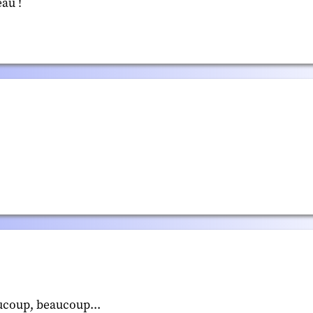
eau !
ucoup, beaucoup...