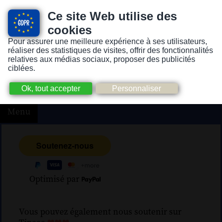
Ce site Web utilise des
cookies
Pour assurer une meilleure expérience à ses utilisateurs,
Version pour personnes mal-voyantes ou non-voyantes
réaliser des statistiques de visites, offrir des fonctionnalités
relatives aux médias sociaux, proposer des publicités
ciblées.
Menu
Optimisé par
Vous pouvez également nous soutenir sur