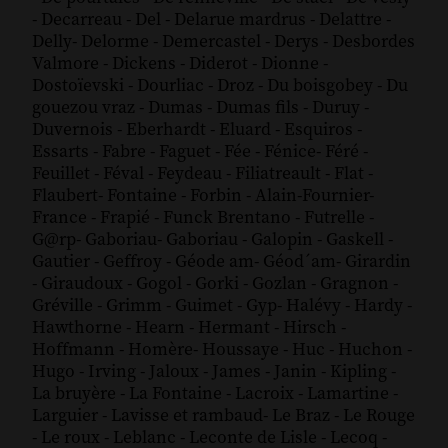
-
Decarreau
-
Del
-
Delarue mardrus
-
Delattre
-
Delly
-
Delorme
-
Demercastel
-
Derys
-
Desbordes
Valmore
-
Dickens
-
Diderot
-
Dionne
-
Dostoïevski
-
Dourliac
-
Droz
-
Du boisgobey
-
Du
gouezou vraz
-
Dumas
-
Dumas fils
-
Duruy
-
Duvernois
-
Eberhardt
-
Eluard
-
Esquiros
-
Essarts
-
Fabre
-
Faguet
-
Fée
-
Fénice
-
Féré
-
Feuillet
-
Féval
-
Feydeau
-
Filiatreault
-
Flat
-
Flaubert
-
Fontaine
-
Forbin
-
Alain-Fournier
-
France
-
Frapié
-
Funck Brentano
-
Futrelle
-
G@rp
-
Gaboriau
-
Gaboriau
-
Galopin
-
Gaskell
-
Gautier
-
Geffroy
-
Géode am
-
Géod´am
-
Girardin
-
Giraudoux
-
Gogol
-
Gorki
-
Gozlan
-
Gragnon
-
Gréville
-
Grimm
-
Guimet
-
Gyp
-
Halévy
-
Hardy
-
Hawthorne
-
Hearn
-
Hermant
-
Hirsch
-
Hoffmann
-
Homère
-
Houssaye
-
Huc
-
Huchon
-
Hugo
-
Irving
-
Jaloux
-
James
-
Janin
-
Kipling
-
La bruyère
-
La Fontaine
-
Lacroix
-
Lamartine
-
Larguier
-
Lavisse et rambaud
-
Le Braz
-
Le Rouge
-
Le roux
-
Leblanc
-
Leconte de Lisle
-
Lecoq
-