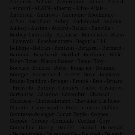
Abrantès
-
Achard
-
Ackermann
-
Ahikar
-
Aicard
-
Aimard
-
ALAIN
-
Alberny
-
Alixe
-
Allais
-
Andersen
-
Andrews
-
Anonyme
-
Apollinaire
-
Arène
-
Assollant
-
Aubry
-
Audebrand
-
Audoux
-
Aulnoy
-
Austen
-
Aycard
-
Balzac
-
Banville
-
Barbey d aurevilly
-
Barbusse
-
Baudelaire
-
Bazin
-
Beauvoir
-
Beecher stowe
-
Bégonia ´´lili´´
-
Bellême
-
Beltran
-
Bentzon
-
Bergerat
-
Bernard
-
Bernède
-
Bernhardt
-
Berthet
-
Berthoud
-
Bible
-
Binet
-
Bizet
-
Blasco ibanez
-
Bleue
-
Bloy
-
Boccace
-
Boileau
-
Borie
-
Bouguier
-
Bouniol
-
Bourget
-
Boussenard
-
Boutet
-
Bove
-
Boylesve
-
Brada
-
Braddon
-
Bringer
-
Brontë
-
Brot
-
Bruant
-
Brussolo
-
Burney
-
Cabanès
-
Cabot
-
Casanova
-
Cervantes
-
Césanne
-
Cézembre
-
Chancel
-
Charasse
-
Chateaubriand
-
Chevalier à la Rose
-
Claretie
-
Claryssandre
-
Colet
-
Colette
-
Collins
-
Comtesse de ségur
-
Conan Doyle
-
Coppee
-
Coppée
-
Corday
-
Corneille
-
Corthis
-
Cory
-
Courteline
-
Darrig
-
Daudet
-
Daumal
-
De nerval
-
De pourtalès
-
De renneville
-
De staël
-
De vesly