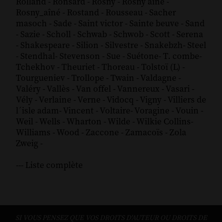
Rolland
-
Ronsard
-
Rosny
-
Rosny aîné
-
Rosny_aîné
-
Rostand
-
Rousseau
-
Sacher
masoch
-
Sade
-
Saint victor
-
Sainte beuve
-
Sand
-
Sazie
-
Scholl
-
Schwab
-
Schwob
-
Scott
-
Serena
-
Shakespeare
-
Silion
-
Silvestre
-
Snakebzh
-
Steel
-
Stendhal
-
Stevenson
-
Sue
-
Suétone
-
T. combe
-
Tchekhov
-
Theuriet
-
Thoreau
-
Tolstoï (L)
-
Tourgueniev
-
Trollope
-
Twain
-
Valdagne
-
Valéry
-
Vallès
-
Van offel
-
Vannereux
-
Vasari
-
Vély
-
Verlaine
-
Verne
-
Vidocq
-
Vigny
-
Villiers de
l´isle adam
-
Vincent
-
Voltaire
-
Voragine
-
Vouin
-
Weil
-
Wells
-
Wharton
-
Wilde
-
Wilkie Collins
-
Williams
-
Wood
-
Zaccone
-
Zamacoïs
-
Zola
Zweig
-
--- Liste complète
SI VOUS PENSEZ QUE VOS DROITS D'AUTEUR OU DROITS DE