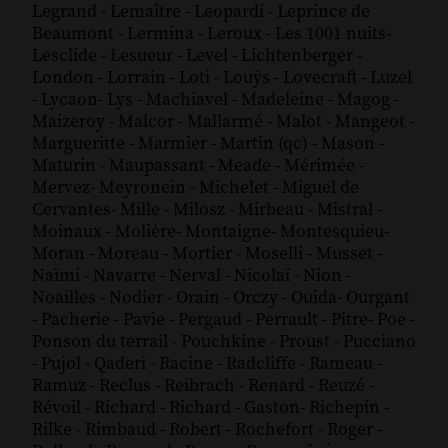
Legrand
-
Lemaître
-
Leopardi
-
Leprince de
Beaumont
-
Lermina
-
Leroux
-
Les 1001 nuits
-
Lesclide
-
Lesueur
-
Level
-
Lichtenberger
-
London
-
Lorrain
-
Loti
-
Louÿs
-
Lovecraft
-
Luzel
-
Lycaon
-
Lys
-
Machiavel
-
Madeleine
-
Magog
-
Maizeroy
-
Malcor
-
Mallarmé
-
Malot
-
Mangeot
-
Margueritte
-
Marmier
-
Martin (qc)
-
Mason
-
Maturin
-
Maupassant
-
Meade
-
Mérimée
-
Mervez
-
Meyronein
-
Michelet
-
Miguel de
Cervantes
-
Mille
-
Milosz
-
Mirbeau
-
Mistral
-
Moinaux
-
Molière
-
Montaigne
-
Montesquieu
-
Moran
-
Moreau
-
Mortier
-
Moselli
-
Musset
-
Naïmi
-
Navarre
-
Nerval
-
Nicolaï
-
Nion
-
Noailles
-
Nodier
-
Orain
-
Orczy
-
Ouida
-
Ourgant
-
Pacherie
-
Pavie
-
Pergaud
-
Perrault
-
Pitre
-
Poe
-
Ponson du terrail
-
Pouchkine
-
Proust
-
Pucciano
-
Pujol
-
Qaderi
-
Racine
-
Radcliffe
-
Rameau
-
Ramuz
-
Reclus
-
Reibrach
-
Renard
-
Reuzé
-
Révoil
-
Richard
-
Richard - Gaston
-
Richepin
-
Rilke
-
Rimbaud
-
Robert
-
Rochefort
-
Roger
-