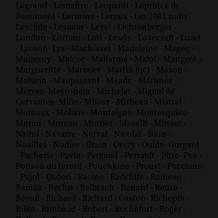
Legrand
-
Lemaître
-
Leopardi
-
Leprince de
Beaumont
-
Lermina
-
Leroux
-
Les 1001 nuits
-
Lesclide
-
Lesueur
-
Level
-
Lichtenberger
-
London
-
Lorrain
-
Loti
-
Louÿs
-
Lovecraft
-
Luzel
-
Lycaon
-
Lys
-
Machiavel
-
Madeleine
-
Magog
-
Maizeroy
-
Malcor
-
Mallarmé
-
Malot
-
Mangeot
-
Margueritte
-
Marmier
-
Martin (qc)
-
Mason
-
Maturin
-
Maupassant
-
Meade
-
Mérimée
-
Mervez
-
Meyronein
-
Michelet
-
Miguel de
Cervantes
-
Mille
-
Milosz
-
Mirbeau
-
Mistral
-
Moinaux
-
Molière
-
Montaigne
-
Montesquieu
-
Moran
-
Moreau
-
Mortier
-
Moselli
-
Musset
-
Naïmi
-
Navarre
-
Nerval
-
Nicolaï
-
Nion
-
Noailles
-
Nodier
-
Orain
-
Orczy
-
Ouida
-
Ourgant
-
Pacherie
-
Pavie
-
Pergaud
-
Perrault
-
Pitre
-
Poe
-
Ponson du terrail
-
Pouchkine
-
Proust
-
Pucciano
-
Pujol
-
Qaderi
-
Racine
-
Radcliffe
-
Rameau
-
Ramuz
-
Reclus
-
Reibrach
-
Renard
-
Reuzé
-
Révoil
-
Richard
-
Richard - Gaston
-
Richepin
-
Rilke
-
Rimbaud
-
Robert
-
Rochefort
-
Roger
-