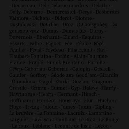
-
Decarreau
-
Del
-
Delarue mardrus
-
Delattre
-
Delly
-
Delorme
-
Demercastel
-
Derys
-
Desbordes
Valmore
-
Dickens
-
Diderot
-
Dionne
-
Dostoïevski
-
Dourliac
-
Droz
-
Du boisgobey
-
Du
gouezou vraz
-
Dumas
-
Dumas fils
-
Duruy
-
Duvernois
-
Eberhardt
-
Eluard
-
Esquiros
-
Essarts
-
Fabre
-
Faguet
-
Fée
-
Fénice
-
Féré
-
Feuillet
-
Féval
-
Feydeau
-
Filiatreault
-
Flat
-
Flaubert
-
Fontaine
-
Forbin
-
Alain-Fournier
-
France
-
Frapié
-
Funck Brentano
-
Futrelle
-
G@rp
-
Gaboriau
-
Gaboriau
-
Galopin
-
Gaskell
-
Gautier
-
Geffroy
-
Géode am
-
Géod´am
-
Girardin
-
Giraudoux
-
Gogol
-
Gorki
-
Gozlan
-
Gragnon
-
Gréville
-
Grimm
-
Guimet
-
Gyp
-
Halévy
-
Hardy
-
Hawthorne
-
Hearn
-
Hermant
-
Hirsch
-
Hoffmann
-
Homère
-
Houssaye
-
Huc
-
Huchon
-
Hugo
-
Irving
-
Jaloux
-
James
-
Janin
-
Kipling
-
La bruyère
-
La Fontaine
-
Lacroix
-
Lamartine
-
Larguier
-
Lavisse et rambaud
-
Le Braz
-
Le Rouge
-
Le roux
-
Leblanc
-
Leconte de Lisle
-
Lecoq
-