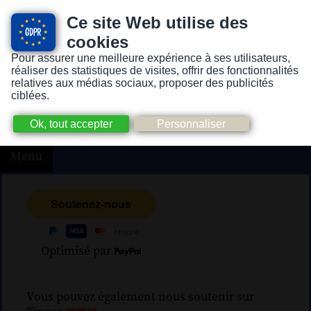
Ce site Web utilise des
cookies
Pour assurer une meilleure expérience à ses utilisateurs,
Version pour personnes mal-voyantes ou non-voyantes
réaliser des statistiques de visites, offrir des fonctionnalités
relatives aux médias sociaux, proposer des publicités
ciblées.
Menu
Optimisé par
Vous pouvez également nous soutenir sur