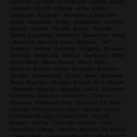
Abrantès
-
Achard
-
Ackermann
-
Ahikar
-
Aicard
-
Aimard
-
ALAIN
-
Alberny
-
Alixe
-
Allais
-
Andersen
-
Andrews
-
Anonyme
-
Apollinaire
-
Arène
-
Assollant
-
Aubry
-
Audebrand
-
Audoux
-
Aulnoy
-
Austen
-
Aycard
-
Balzac
-
Banville
-
Barbey d aurevilly
-
Barbusse
-
Baudelaire
-
Bazin
-
Beauvoir
-
Beecher stowe
-
Bégonia ´´lili´´
-
Bellême
-
Beltran
-
Bentzon
-
Bergerat
-
Bernard
-
Bernède
-
Bernhardt
-
Berthet
-
Berthoud
-
Bible
-
Binet
-
Bizet
-
Blasco ibanez
-
Bleue
-
Bloy
-
Boccace
-
Boileau
-
Borie
-
Bouguier
-
Bouniol
-
Bourget
-
Boussenard
-
Boutet
-
Bove
-
Boylesve
-
Brada
-
Braddon
-
Bringer
-
Brontë
-
Brot
-
Bruant
-
Brussolo
-
Burney
-
Cabanès
-
Cabot
-
Casanova
-
Cervantes
-
Césanne
-
Cézembre
-
Chancel
-
Charasse
-
Chateaubriand
-
Chevalier à la Rose
-
Claretie
-
Claryssandre
-
Colet
-
Colette
-
Collins
-
Comtesse de ségur
-
Conan Doyle
-
Coppee
-
Coppée
-
Corday
-
Corneille
-
Corthis
-
Cory
-
Courteline
-
Darrig
-
Daudet
-
Daumal
-
De nerval
-
De pourtalès
-
De renneville
-
De staël
-
De vesly