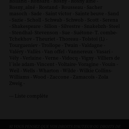
Rolland
-
Ronsard
-
Rosny
-
Rosny aîné
-
Rosny_aîné
-
Rostand
-
Rousseau
-
Sacher
masoch
-
Sade
-
Saint victor
-
Sainte beuve
-
Sand
-
Sazie
-
Scholl
-
Schwab
-
Schwob
-
Scott
-
Serena
-
Shakespeare
-
Silion
-
Silvestre
-
Snakebzh
-
Steel
-
Stendhal
-
Stevenson
-
Sue
-
Suétone
-
T. combe
-
Tchekhov
-
Theuriet
-
Thoreau
-
Tolstoï (L)
-
Tourgueniev
-
Trollope
-
Twain
-
Valdagne
-
Valéry
-
Vallès
-
Van offel
-
Vannereux
-
Vasari
-
Vély
-
Verlaine
-
Verne
-
Vidocq
-
Vigny
-
Villiers de
l´isle adam
-
Vincent
-
Voltaire
-
Voragine
-
Vouin
-
Weil
-
Wells
-
Wharton
-
Wilde
-
Wilkie Collins
-
Williams
-
Wood
-
Zaccone
-
Zamacoïs
-
Zola
Zweig
-
--- Liste complète
SI VOUS PENSEZ QUE VOS DROITS D'AUTEUR OU DROITS DE