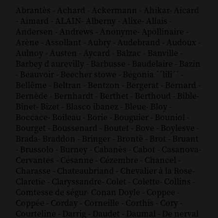
Abrantès
-
Achard
-
Ackermann
-
Ahikar
-
Aicard
-
Aimard
-
ALAIN
-
Alberny
-
Alixe
-
Allais
-
Andersen
-
Andrews
-
Anonyme
-
Apollinaire
-
Arène
-
Assollant
-
Aubry
-
Audebrand
-
Audoux
-
Aulnoy
-
Austen
-
Aycard
-
Balzac
-
Banville
-
Barbey d aurevilly
-
Barbusse
-
Baudelaire
-
Bazin
-
Beauvoir
-
Beecher stowe
-
Bégonia ´´lili´´
-
Bellême
-
Beltran
-
Bentzon
-
Bergerat
-
Bernard
-
Bernède
-
Bernhardt
-
Berthet
-
Berthoud
-
Bible
-
Binet
-
Bizet
-
Blasco ibanez
-
Bleue
-
Bloy
-
Boccace
-
Boileau
-
Borie
-
Bouguier
-
Bouniol
-
Bourget
-
Boussenard
-
Boutet
-
Bove
-
Boylesve
-
Brada
-
Braddon
-
Bringer
-
Brontë
-
Brot
-
Bruant
-
Brussolo
-
Burney
-
Cabanès
-
Cabot
-
Casanova
-
Cervantes
-
Césanne
-
Cézembre
-
Chancel
-
Charasse
-
Chateaubriand
-
Chevalier à la Rose
-
Claretie
-
Claryssandre
-
Colet
-
Colette
-
Collins
-
Comtesse de ségur
-
Conan Doyle
-
Coppee
-
Coppée
-
Corday
-
Corneille
-
Corthis
-
Cory
-
Courteline
-
Darrig
-
Daudet
-
Daumal
-
De nerval