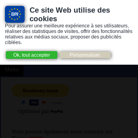
Ce site Web utilise des
cookies
Pour assurer une meilleure expérience à ses utilisateurs,
Version pour personnes mal-voyantes ou non-voyantes
réaliser des statistiques de visites, offrir des fonctionnalités
relatives aux médias sociaux, proposer des publicités
ciblées.
Menu
Optimisé par
Vous pouvez également nous soutenir sur