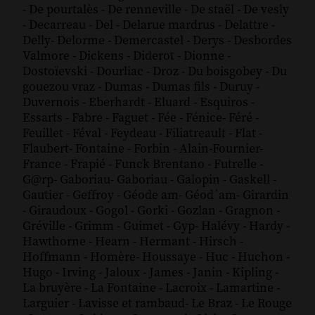
-
De pourtalès
-
De renneville
-
De staël
-
De vesly
-
Decarreau
-
Del
-
Delarue mardrus
-
Delattre
-
Delly
-
Delorme
-
Demercastel
-
Derys
-
Desbordes
Valmore
-
Dickens
-
Diderot
-
Dionne
-
Dostoïevski
-
Dourliac
-
Droz
-
Du boisgobey
-
Du
gouezou vraz
-
Dumas
-
Dumas fils
-
Duruy
-
Duvernois
-
Eberhardt
-
Eluard
-
Esquiros
-
Essarts
-
Fabre
-
Faguet
-
Fée
-
Fénice
-
Féré
-
Feuillet
-
Féval
-
Feydeau
-
Filiatreault
-
Flat
-
Flaubert
-
Fontaine
-
Forbin
-
Alain-Fournier
-
France
-
Frapié
-
Funck Brentano
-
Futrelle
-
G@rp
-
Gaboriau
-
Gaboriau
-
Galopin
-
Gaskell
-
Gautier
-
Geffroy
-
Géode am
-
Géod´am
-
Girardin
-
Giraudoux
-
Gogol
-
Gorki
-
Gozlan
-
Gragnon
-
Gréville
-
Grimm
-
Guimet
-
Gyp
-
Halévy
-
Hardy
-
Hawthorne
-
Hearn
-
Hermant
-
Hirsch
-
Hoffmann
-
Homère
-
Houssaye
-
Huc
-
Huchon
-
Hugo
-
Irving
-
Jaloux
-
James
-
Janin
-
Kipling
-
La bruyère
-
La Fontaine
-
Lacroix
-
Lamartine
-
Larguier
-
Lavisse et rambaud
-
Le Braz
-
Le Rouge