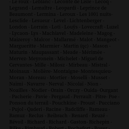
-
Le roux
-
Leblanc
-
Leconte de Lisle
-
Lecoq
-
Legrand
-
Lemaître
-
Leopardi
-
Leprince de
Beaumont
-
Lermina
-
Leroux
-
Les 1001 nuits
-
Lesclide
-
Lesueur
-
Level
-
Lichtenberger
-
London
-
Lorrain
-
Loti
-
Louÿs
-
Lovecraft
-
Luzel
-
Lycaon
-
Lys
-
Machiavel
-
Madeleine
-
Magog
-
Maizeroy
-
Malcor
-
Mallarmé
-
Malot
-
Mangeot
-
Margueritte
-
Marmier
-
Martin (qc)
-
Mason
-
Maturin
-
Maupassant
-
Meade
-
Mérimée
-
Mervez
-
Meyronein
-
Michelet
-
Miguel de
Cervantes
-
Mille
-
Milosz
-
Mirbeau
-
Mistral
-
Moinaux
-
Molière
-
Montaigne
-
Montesquieu
-
Moran
-
Moreau
-
Mortier
-
Moselli
-
Musset
-
Naïmi
-
Navarre
-
Nerval
-
Nicolaï
-
Nion
-
Noailles
-
Nodier
-
Orain
-
Orczy
-
Ouida
-
Ourgant
-
Pacherie
-
Pavie
-
Pergaud
-
Perrault
-
Pitre
-
Poe
-
Ponson du terrail
-
Pouchkine
-
Proust
-
Pucciano
-
Pujol
-
Qaderi
-
Racine
-
Radcliffe
-
Rameau
-
Ramuz
-
Reclus
-
Reibrach
-
Renard
-
Reuzé
-
Révoil
-
Richard
-
Richard - Gaston
-
Richepin
-
Rilke
-
Rimbaud
-
Robert
-
Rochefort
-
Roger
-