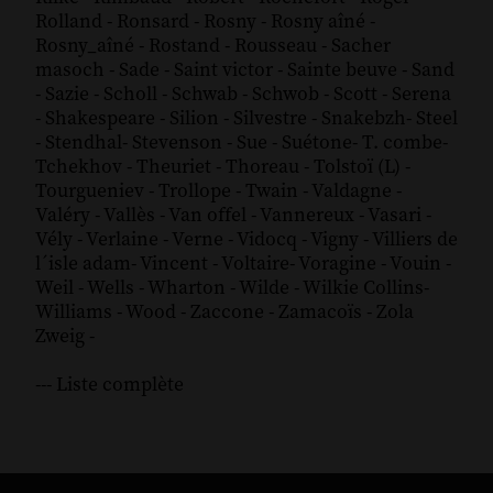
Rolland
-
Ronsard
-
Rosny
-
Rosny aîné
-
Rosny_aîné
-
Rostand
-
Rousseau
-
Sacher
masoch
-
Sade
-
Saint victor
-
Sainte beuve
-
Sand
-
Sazie
-
Scholl
-
Schwab
-
Schwob
-
Scott
-
Serena
-
Shakespeare
-
Silion
-
Silvestre
-
Snakebzh
-
Steel
-
Stendhal
-
Stevenson
-
Sue
-
Suétone
-
T. combe
-
Tchekhov
-
Theuriet
-
Thoreau
-
Tolstoï (L)
-
Tourgueniev
-
Trollope
-
Twain
-
Valdagne
-
Valéry
-
Vallès
-
Van offel
-
Vannereux
-
Vasari
-
Vély
-
Verlaine
-
Verne
-
Vidocq
-
Vigny
-
Villiers de
l´isle adam
-
Vincent
-
Voltaire
-
Voragine
-
Vouin
-
Weil
-
Wells
-
Wharton
-
Wilde
-
Wilkie Collins
-
Williams
-
Wood
-
Zaccone
-
Zamacoïs
-
Zola
Zweig
-
--- Liste complète