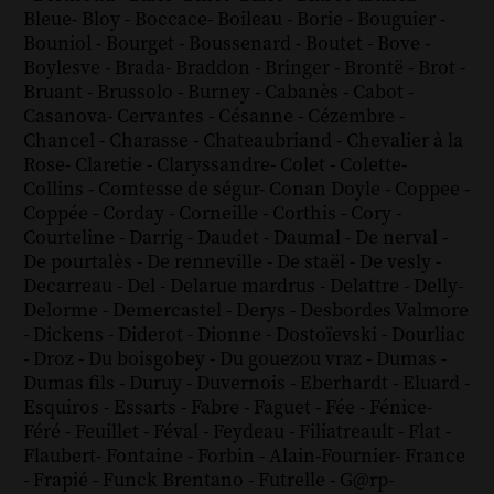
Bleue
-
Bloy
-
Boccace
-
Boileau
-
Borie
-
Bouguier
-
Bouniol
-
Bourget
-
Boussenard
-
Boutet
-
Bove
-
Boylesve
-
Brada
-
Braddon
-
Bringer
-
Brontë
-
Brot
-
Bruant
-
Brussolo
-
Burney
-
Cabanès
-
Cabot
-
Casanova
-
Cervantes
-
Césanne
-
Cézembre
-
Chancel
-
Charasse
-
Chateaubriand
-
Chevalier à la
Rose
-
Claretie
-
Claryssandre
-
Colet
-
Colette
-
Collins
-
Comtesse de ségur
-
Conan Doyle
-
Coppee
-
Coppée
-
Corday
-
Corneille
-
Corthis
-
Cory
-
Courteline
-
Darrig
-
Daudet
-
Daumal
-
De nerval
-
De pourtalès
-
De renneville
-
De staël
-
De vesly
-
Decarreau
-
Del
-
Delarue mardrus
-
Delattre
-
Delly
-
Delorme
-
Demercastel
-
Derys
-
Desbordes Valmore
-
Dickens
-
Diderot
-
Dionne
-
Dostoïevski
-
Dourliac
-
Droz
-
Du boisgobey
-
Du gouezou vraz
-
Dumas
-
Dumas fils
-
Duruy
-
Duvernois
-
Eberhardt
-
Eluard
-
Esquiros
-
Essarts
-
Fabre
-
Faguet
-
Fée
-
Fénice
-
Féré
-
Feuillet
-
Féval
-
Feydeau
-
Filiatreault
-
Flat
-
Flaubert
-
Fontaine
-
Forbin
-
Alain-Fournier
-
France
-
Frapié
-
Funck Brentano
-
Futrelle
-
G@rp
-