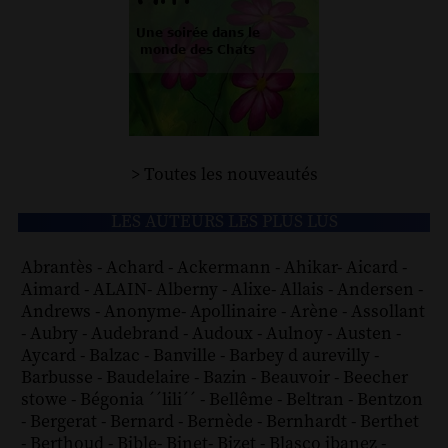
> Toutes les nouveautés
LES AUTEURS LES PLUS LUS
Abrantès
-
Achard
-
Ackermann
-
Ahikar
-
Aicard
-
Aimard
-
ALAIN
-
Alberny
-
Alixe
-
Allais
-
Andersen
-
Andrews
-
Anonyme
-
Apollinaire
-
Arène
-
Assollant
-
Aubry
-
Audebrand
-
Audoux
-
Aulnoy
-
Austen
-
Aycard
-
Balzac
-
Banville
-
Barbey d aurevilly
-
Barbusse
-
Baudelaire
-
Bazin
-
Beauvoir
-
Beecher
stowe
-
Bégonia ´´lili´´
-
Bellême
-
Beltran
-
Bentzon
-
Bergerat
-
Bernard
-
Bernède
-
Bernhardt
-
Berthet
-
Berthoud
-
Bible
-
Binet
-
Bizet
-
Blasco ibanez
-