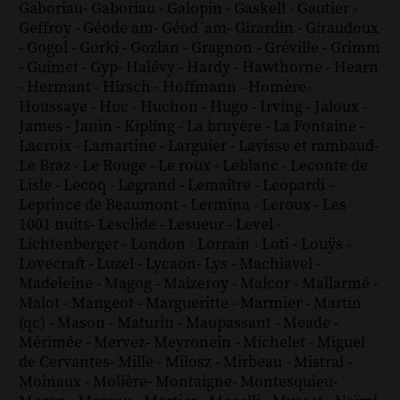
Gaboriau
-
Gaboriau
-
Galopin
-
Gaskell
-
Gautier
-
Geffroy
-
Géode am
-
Géod´am
-
Girardin
-
Giraudoux
-
Gogol
-
Gorki
-
Gozlan
-
Gragnon
-
Gréville
-
Grimm
-
Guimet
-
Gyp
-
Halévy
-
Hardy
-
Hawthorne
-
Hearn
-
Hermant
-
Hirsch
-
Hoffmann
-
Homère
-
Houssaye
-
Huc
-
Huchon
-
Hugo
-
Irving
-
Jaloux
-
James
-
Janin
-
Kipling
-
La bruyère
-
La Fontaine
-
Lacroix
-
Lamartine
-
Larguier
-
Lavisse et rambaud
-
Le Braz
-
Le Rouge
-
Le roux
-
Leblanc
-
Leconte de
Lisle
-
Lecoq
-
Legrand
-
Lemaître
-
Leopardi
-
Leprince de Beaumont
-
Lermina
-
Leroux
-
Les
1001 nuits
-
Lesclide
-
Lesueur
-
Level
-
Lichtenberger
-
London
-
Lorrain
-
Loti
-
Louÿs
-
Lovecraft
-
Luzel
-
Lycaon
-
Lys
-
Machiavel
-
Madeleine
-
Magog
-
Maizeroy
-
Malcor
-
Mallarmé
-
Malot
-
Mangeot
-
Margueritte
-
Marmier
-
Martin
(qc)
-
Mason
-
Maturin
-
Maupassant
-
Meade
-
Mérimée
-
Mervez
-
Meyronein
-
Michelet
-
Miguel
de Cervantes
-
Mille
-
Milosz
-
Mirbeau
-
Mistral
-
Moinaux
-
Molière
-
Montaigne
-
Montesquieu
-