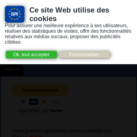
Ce site Web utilise des
cookies
Pour assurer une meilleure expérience à ses utilisateurs,
Version pour personnes mal-voyantes ou non-voyantes
réaliser des statistiques de visites, offrir des fonctionnalités
relatives aux médias sociaux, proposer des publicités
ciblées.
Menu
Optimisé par
Vous pouvez également nous soutenir sur