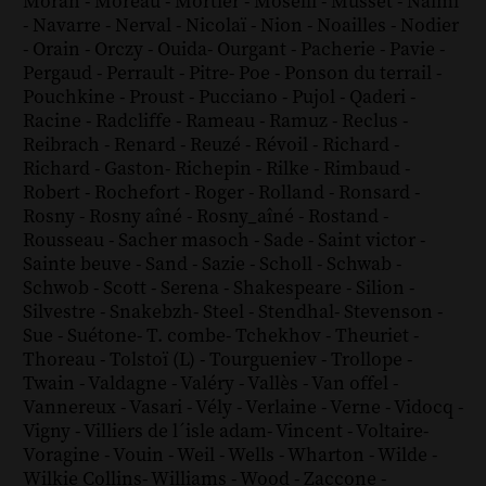
Moran
-
Moreau
-
Mortier
-
Moselli
-
Musset
-
Naïmi
-
Navarre
-
Nerval
-
Nicolaï
-
Nion
-
Noailles
-
Nodier
-
Orain
-
Orczy
-
Ouida
-
Ourgant
-
Pacherie
-
Pavie
-
Pergaud
-
Perrault
-
Pitre
-
Poe
-
Ponson du terrail
-
Pouchkine
-
Proust
-
Pucciano
-
Pujol
-
Qaderi
-
Racine
-
Radcliffe
-
Rameau
-
Ramuz
-
Reclus
-
Reibrach
-
Renard
-
Reuzé
-
Révoil
-
Richard
-
Richard - Gaston
-
Richepin
-
Rilke
-
Rimbaud
-
Robert
-
Rochefort
-
Roger
-
Rolland
-
Ronsard
-
Rosny
-
Rosny aîné
-
Rosny_aîné
-
Rostand
-
Rousseau
-
Sacher masoch
-
Sade
-
Saint victor
-
Sainte beuve
-
Sand
-
Sazie
-
Scholl
-
Schwab
-
Schwob
-
Scott
-
Serena
-
Shakespeare
-
Silion
-
Silvestre
-
Snakebzh
-
Steel
-
Stendhal
-
Stevenson
-
Sue
-
Suétone
-
T. combe
-
Tchekhov
-
Theuriet
-
Thoreau
-
Tolstoï (L)
-
Tourgueniev
-
Trollope
-
Twain
-
Valdagne
-
Valéry
-
Vallès
-
Van offel
-
Vannereux
-
Vasari
-
Vély
-
Verlaine
-
Verne
-
Vidocq
-
Vigny
-
Villiers de l´isle adam
-
Vincent
-
Voltaire
-
Voragine
-
Vouin
-
Weil
-
Wells
-
Wharton
-
Wilde
-
Wilkie Collins
-
Williams
-
Wood
-
Zaccone
-