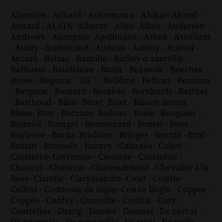
Abrantès
-
Achard
-
Ackermann
-
Ahikar
-
Aicard
-
Aimard
-
ALAIN
-
Alberny
-
Alixe
-
Allais
-
Andersen
-
Andrews
-
Anonyme
-
Apollinaire
-
Arène
-
Assollant
-
Aubry
-
Audebrand
-
Audoux
-
Aulnoy
-
Austen
-
Aycard
-
Balzac
-
Banville
-
Barbey d aurevilly
-
Barbusse
-
Baudelaire
-
Bazin
-
Beauvoir
-
Beecher
stowe
-
Bégonia ´´lili´´
-
Bellême
-
Beltran
-
Bentzon
-
Bergerat
-
Bernard
-
Bernède
-
Bernhardt
-
Berthet
-
Berthoud
-
Bible
-
Binet
-
Bizet
-
Blasco ibanez
-
Bleue
-
Bloy
-
Boccace
-
Boileau
-
Borie
-
Bouguier
-
Bouniol
-
Bourget
-
Boussenard
-
Boutet
-
Bove
-
Boylesve
-
Brada
-
Braddon
-
Bringer
-
Brontë
-
Brot
-
Bruant
-
Brussolo
-
Burney
-
Cabanès
-
Cabot
-
Casanova
-
Cervantes
-
Césanne
-
Cézembre
-
Chancel
-
Charasse
-
Chateaubriand
-
Chevalier à la
Rose
-
Claretie
-
Claryssandre
-
Colet
-
Colette
-
Collins
-
Comtesse de ségur
-
Conan Doyle
-
Coppee
-
Coppée
-
Corday
-
Corneille
-
Corthis
-
Cory
-
Courteline
-
Darrig
-
Daudet
-
Daumal
-
De nerval
-