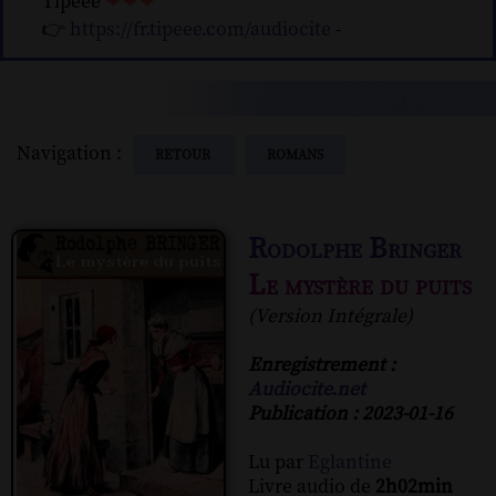
Tipeee
❤❤❤
👉
https://fr.tipeee.com/audiocite
-
Navigation :
RETOUR
ROMANS
Rodolphe Bringer
Le mystère du puits
(Version Intégrale)
Enregistrement :
Audiocite.net
Publication : 2023-01-16
Lu par
Eglantine
Livre audio de
2h02min