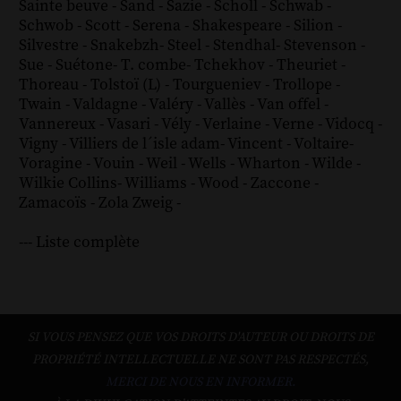
Sainte beuve
-
Sand
-
Sazie
-
Scholl
-
Schwab
-
Schwob
-
Scott
-
Serena
-
Shakespeare
-
Silion
-
Silvestre
-
Snakebzh
-
Steel
-
Stendhal
-
Stevenson
-
Sue
-
Suétone
-
T. combe
-
Tchekhov
-
Theuriet
-
Thoreau
-
Tolstoï (L)
-
Tourgueniev
-
Trollope
-
Twain
-
Valdagne
-
Valéry
-
Vallès
-
Van offel
-
Vannereux
-
Vasari
-
Vély
-
Verlaine
-
Verne
-
Vidocq
-
Vigny
-
Villiers de l´isle adam
-
Vincent
-
Voltaire
-
Voragine
-
Vouin
-
Weil
-
Wells
-
Wharton
-
Wilde
-
Wilkie Collins
-
Williams
-
Wood
-
Zaccone
-
Zamacoïs
-
Zola
Zweig
-
--- Liste complète
SI VOUS PENSEZ QUE VOS DROITS D'AUTEUR OU DROITS DE
PROPRIÉTÉ INTELLECTUELLE NE SONT PAS RESPECTÉS,
MERCI DE NOUS EN INFORMER.