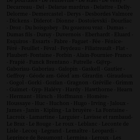
De pourtalès
-
De renneville
-
De staël
-
De vesly
-
Decarreau
-
Del
-
Delarue mardrus
-
Delattre
-
Delly
-
Delorme
-
Demercastel
-
Derys
-
Desbordes Valmore
-
Dickens
-
Diderot
-
Dionne
-
Dostoïevski
-
Dourliac
-
Droz
-
Du boisgobey
-
Du gouezou vraz
-
Dumas
-
Dumas fils
-
Duruy
-
Duvernois
-
Eberhardt
-
Eluard
-
Esquiros
-
Essarts
-
Fabre
-
Faguet
-
Fée
-
Fénice
-
Féré
-
Feuillet
-
Féval
-
Feydeau
-
Filiatreault
-
Flat
-
Flaubert
-
Fontaine
-
Forbin
-
Alain-Fournier
-
France
-
Frapié
-
Funck Brentano
-
Futrelle
-
G@rp
-
Gaboriau
-
Gaboriau
-
Galopin
-
Gaskell
-
Gautier
-
Geffroy
-
Géode am
-
Géod´am
-
Girardin
-
Giraudoux
-
Gogol
-
Gorki
-
Gozlan
-
Gragnon
-
Gréville
-
Grimm
-
Guimet
-
Gyp
-
Halévy
-
Hardy
-
Hawthorne
-
Hearn
-
Hermant
-
Hirsch
-
Hoffmann
-
Homère
-
Houssaye
-
Huc
-
Huchon
-
Hugo
-
Irving
-
Jaloux
-
James
-
Janin
-
Kipling
-
La bruyère
-
La Fontaine
-
Lacroix
-
Lamartine
-
Larguier
-
Lavisse et rambaud
-
Le Braz
-
Le Rouge
-
Le roux
-
Leblanc
-
Leconte de
Lisle
-
Lecoq
-
Legrand
-
Lemaître
-
Leopardi
-
Leprince de Beaumont
-
Lermina
-
Leroux
-
Les