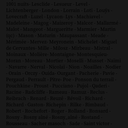
1001 nuits
-
Lesclide
-
Lesueur
-
Level
-
Lichtenberger
-
London
-
Lorrain
-
Loti
-
Louÿs
-
Lovecraft
-
Luzel
-
Lycaon
-
Lys
-
Machiavel
-
Madeleine
-
Magog
-
Maizeroy
-
Malcor
-
Mallarmé
-
Malot
-
Mangeot
-
Margueritte
-
Marmier
-
Martin
(qc)
-
Mason
-
Maturin
-
Maupassant
-
Meade
-
Mérimée
-
Mervez
-
Meyronein
-
Michelet
-
Miguel
de Cervantes
-
Mille
-
Milosz
-
Mirbeau
-
Mistral
-
Moinaux
-
Molière
-
Montaigne
-
Montesquieu
-
Moran
-
Moreau
-
Mortier
-
Moselli
-
Musset
-
Naïmi
-
Navarre
-
Nerval
-
Nicolaï
-
Nion
-
Noailles
-
Nodier
-
Orain
-
Orczy
-
Ouida
-
Ourgant
-
Pacherie
-
Pavie
-
Pergaud
-
Perrault
-
Pitre
-
Poe
-
Ponson du terrail
-
Pouchkine
-
Proust
-
Pucciano
-
Pujol
-
Qaderi
-
Racine
-
Radcliffe
-
Rameau
-
Ramuz
-
Reclus
-
Reibrach
-
Renard
-
Reuzé
-
Révoil
-
Richard
-
Richard - Gaston
-
Richepin
-
Rilke
-
Rimbaud
-
Robert
-
Rochefort
-
Roger
-
Rolland
-
Ronsard
-
Rosny
-
Rosny aîné
-
Rosny_aîné
-
Rostand
-
Rousseau
-
Sacher masoch
-
Sade
-
Saint victor
-