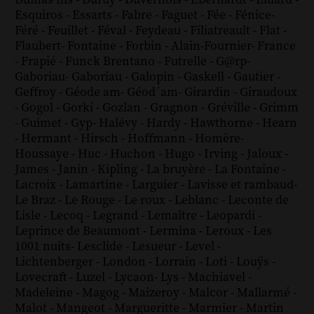
Dumas fils
-
Duruy
-
Duvernois
-
Eberhardt
-
Eluard
-
Esquiros
-
Essarts
-
Fabre
-
Faguet
-
Fée
-
Fénice
-
Féré
-
Feuillet
-
Féval
-
Feydeau
-
Filiatreault
-
Flat
-
Flaubert
-
Fontaine
-
Forbin
-
Alain-Fournier
-
France
-
Frapié
-
Funck Brentano
-
Futrelle
-
G@rp
-
Gaboriau
-
Gaboriau
-
Galopin
-
Gaskell
-
Gautier
-
Geffroy
-
Géode am
-
Géod´am
-
Girardin
-
Giraudoux
-
Gogol
-
Gorki
-
Gozlan
-
Gragnon
-
Gréville
-
Grimm
-
Guimet
-
Gyp
-
Halévy
-
Hardy
-
Hawthorne
-
Hearn
-
Hermant
-
Hirsch
-
Hoffmann
-
Homère
-
Houssaye
-
Huc
-
Huchon
-
Hugo
-
Irving
-
Jaloux
-
James
-
Janin
-
Kipling
-
La bruyère
-
La Fontaine
-
Lacroix
-
Lamartine
-
Larguier
-
Lavisse et rambaud
-
Le Braz
-
Le Rouge
-
Le roux
-
Leblanc
-
Leconte de
Lisle
-
Lecoq
-
Legrand
-
Lemaître
-
Leopardi
-
Leprince de Beaumont
-
Lermina
-
Leroux
-
Les
1001 nuits
-
Lesclide
-
Lesueur
-
Level
-
Lichtenberger
-
London
-
Lorrain
-
Loti
-
Louÿs
-
Lovecraft
-
Luzel
-
Lycaon
-
Lys
-
Machiavel
-
Madeleine
-
Magog
-
Maizeroy
-
Malcor
-
Mallarmé
-
Malot
-
Mangeot
-
Margueritte
-
Marmier
-
Martin