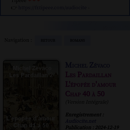
Tipeee
❤❤❤
👉
https://fr.tipeee.com/audiocite
-
Navigation :
RETOUR
ROMANS
Michel Zévaco
Les Pardaillan
L'épopée d'amour
Chap 40 à 50
(Version Intégrale)
Enregistrement :
Audiocite.net
Publication : 2024-12-19