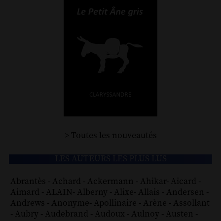
> Toutes les nouveautés
LES AUTEURS LES PLUS LUS
Abrantès
-
Achard
-
Ackermann
-
Ahikar
-
Aicard
-
Aimard
-
ALAIN
-
Alberny
-
Alixe
-
Allais
-
Andersen
-
Andrews
-
Anonyme
-
Apollinaire
-
Arène
-
Assollant
-
Aubry
-
Audebrand
-
Audoux
-
Aulnoy
-
Austen
-