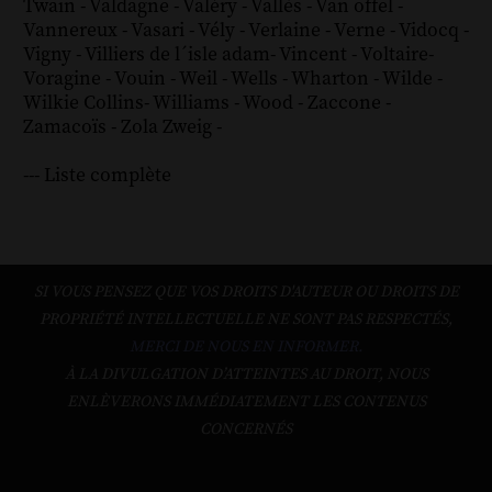
Twain
-
Valdagne
-
Valéry
-
Vallès
-
Van offel
-
Vannereux
-
Vasari
-
Vély
-
Verlaine
-
Verne
-
Vidocq
-
Vigny
-
Villiers de l´isle adam
-
Vincent
-
Voltaire
-
Voragine
-
Vouin
-
Weil
-
Wells
-
Wharton
-
Wilde
-
Wilkie Collins
-
Williams
-
Wood
-
Zaccone
-
Zamacoïs
-
Zola
Zweig
-
--- Liste complète
SI VOUS PENSEZ QUE VOS DROITS D'AUTEUR OU DROITS DE
PROPRIÉTÉ INTELLECTUELLE NE SONT PAS RESPECTÉS,
MERCI DE NOUS EN INFORMER.
À LA DIVULGATION D’ATTEINTES AU DROIT, NOUS
ENLÈVERONS IMMÉDIATEMENT LES CONTENUS
CONCERNÉS