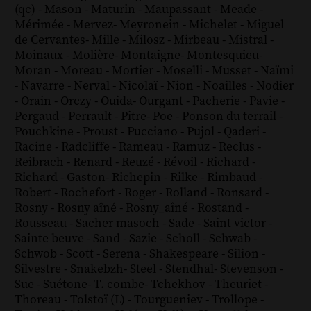
(qc)
-
Mason
-
Maturin
-
Maupassant
-
Meade
-
Mérimée
-
Mervez
-
Meyronein
-
Michelet
-
Miguel
de Cervantes
-
Mille
-
Milosz
-
Mirbeau
-
Mistral
-
Moinaux
-
Molière
-
Montaigne
-
Montesquieu
-
Moran
-
Moreau
-
Mortier
-
Moselli
-
Musset
-
Naïmi
-
Navarre
-
Nerval
-
Nicolaï
-
Nion
-
Noailles
-
Nodier
-
Orain
-
Orczy
-
Ouida
-
Ourgant
-
Pacherie
-
Pavie
-
Pergaud
-
Perrault
-
Pitre
-
Poe
-
Ponson du terrail
-
Pouchkine
-
Proust
-
Pucciano
-
Pujol
-
Qaderi
-
Racine
-
Radcliffe
-
Rameau
-
Ramuz
-
Reclus
-
Reibrach
-
Renard
-
Reuzé
-
Révoil
-
Richard
-
Richard - Gaston
-
Richepin
-
Rilke
-
Rimbaud
-
Robert
-
Rochefort
-
Roger
-
Rolland
-
Ronsard
-
Rosny
-
Rosny aîné
-
Rosny_aîné
-
Rostand
-
Rousseau
-
Sacher masoch
-
Sade
-
Saint victor
-
Sainte beuve
-
Sand
-
Sazie
-
Scholl
-
Schwab
-
Schwob
-
Scott
-
Serena
-
Shakespeare
-
Silion
-
Silvestre
-
Snakebzh
-
Steel
-
Stendhal
-
Stevenson
-
Sue
-
Suétone
-
T. combe
-
Tchekhov
-
Theuriet
-
Thoreau
-
Tolstoï (L)
-
Tourgueniev
-
Trollope
-