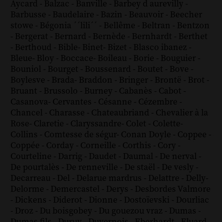
Aycard
-
Balzac
-
Banville
-
Barbey d aurevilly
-
Barbusse
-
Baudelaire
-
Bazin
-
Beauvoir
-
Beecher
stowe
-
Bégonia ´´lili´´
-
Bellême
-
Beltran
-
Bentzon
-
Bergerat
-
Bernard
-
Bernède
-
Bernhardt
-
Berthet
-
Berthoud
-
Bible
-
Binet
-
Bizet
-
Blasco ibanez
-
Bleue
-
Bloy
-
Boccace
-
Boileau
-
Borie
-
Bouguier
-
Bouniol
-
Bourget
-
Boussenard
-
Boutet
-
Bove
-
Boylesve
-
Brada
-
Braddon
-
Bringer
-
Brontë
-
Brot
-
Bruant
-
Brussolo
-
Burney
-
Cabanès
-
Cabot
-
Casanova
-
Cervantes
-
Césanne
-
Cézembre
-
Chancel
-
Charasse
-
Chateaubriand
-
Chevalier à la
Rose
-
Claretie
-
Claryssandre
-
Colet
-
Colette
-
Collins
-
Comtesse de ségur
-
Conan Doyle
-
Coppee
-
Coppée
-
Corday
-
Corneille
-
Corthis
-
Cory
-
Courteline
-
Darrig
-
Daudet
-
Daumal
-
De nerval
-
De pourtalès
-
De renneville
-
De staël
-
De vesly
-
Decarreau
-
Del
-
Delarue mardrus
-
Delattre
-
Delly
-
Delorme
-
Demercastel
-
Derys
-
Desbordes Valmore
-
Dickens
-
Diderot
-
Dionne
-
Dostoïevski
-
Dourliac
-
Droz
-
Du boisgobey
-
Du gouezou vraz
-
Dumas
-