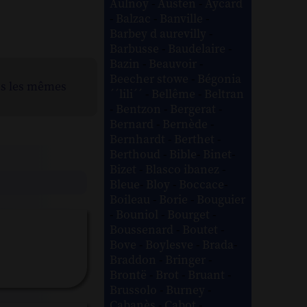
Aulnoy
-
Austen
-
Aycard
-
Balzac
-
Banville
-
Barbey d aurevilly
-
Barbusse
-
Baudelaire
-
Bazin
-
Beauvoir
-
Beecher stowe
-
Bégonia
ns les mêmes
´´lili´´
-
Bellême
-
Beltran
-
Bentzon
-
Bergerat
-
Bernard
-
Bernède
-
Bernhardt
-
Berthet
-
Berthoud
-
Bible
-
Binet
-
Bizet
-
Blasco ibanez
-
Bleue
-
Bloy
-
Boccace
-
Boileau
-
Borie
-
Bouguier
-
Bouniol
-
Bourget
-
Boussenard
-
Boutet
-
Bove
-
Boylesve
-
Brada
-
Braddon
-
Bringer
-
Brontë
-
Brot
-
Bruant
-
Brussolo
-
Burney
-
Cabanès
-
Cabot
-