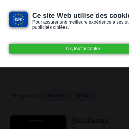
Ce site Web utilise des cooki
Pour assurer une meilleure expérience à ses utili
publicités ciblées.
Accueil
Livres audio
Lecteurs / Lectr
Navigation :
RETOUR
ROMANS
Jean Darrig