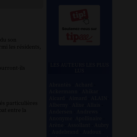
ndu son
mi les résidents,
LES AUTEURS LES PLUS
ourront-ils
LUS
Abrantès
-
Achard
-
Ackermann
-
Ahikar
-
Aicard
-
Aimard
-
ALAIN
-
és particulières
Alberny
-
Alixe
-
Allais
-
at entre la
Andersen
-
Andrews
-
Anonyme
-
Apollinaire
-
Arène
-
Assollant
-
Aubry
-
Audebrand
-
Audoux
-