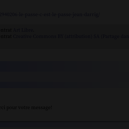
40206-le-passe-c-est-le-passe-jean-darrig/
ontrat
Art Libre
.
ontrat
Creative Commons BY (attribution) SA (Partage da
rci pour votre message!