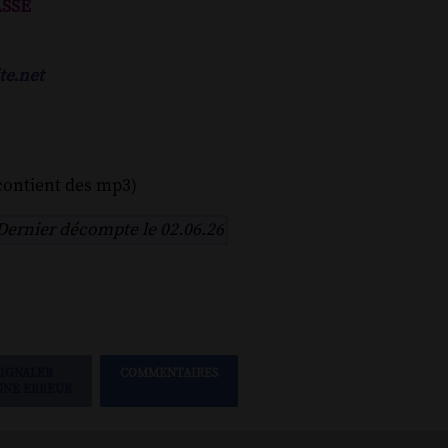
assé
te.net
contient des mp3)
Dernier décompte le 02.06.26
SIGNALER
COMMENTAIRES
UNE ERREUR