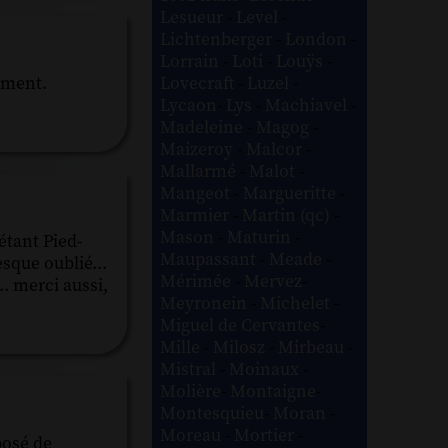
Lesueur
-
Level
-
Lichtenberger
-
London
-
Lorrain
-
Loti
-
Louÿs
-
Lovecraft
-
Luzel
-
ement.
Lycaon
-
Lys
-
Machiavel
-
Madeleine
-
Magog
-
Maizeroy
-
Malcor
-
Mallarmé
-
Malot
-
Mangeot
-
Margueritte
-
Marmier
-
Martin (qc)
-
Mason
-
Maturin
-
étant Pied-
Maupassant
-
Meade
-
sque oublié...
Mérimée
-
Mervez
-
.. merci aussi,
Meyronein
-
Michelet
-
Miguel de Cervantes
-
Mille
-
Milosz
-
Mirbeau
-
Mistral
-
Moinaux
-
Molière
-
Montaigne
-
Montesquieu
-
Moran
-
Moreau
-
Mortier
-
posé de