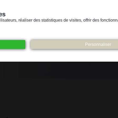
es
sateurs, réaliser des statistiques de visites, offrir des fonctio
Version pour personnes mal-voyantes ou non-voyantes
ices
Suivez-nous
Participez
Contact