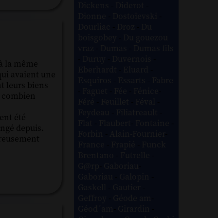
Dickens
-
Diderot
-
Dionne
-
Dostoïevski
-
Dourliac
-
Droz
-
Du
boisgobey
-
Du gouezou
vraz
-
Dumas
-
Dumas fils
-
Duruy
-
Duvernois
-
s à la même
Eberhardt
-
Eluard
-
qui avaient une
Esquiros
-
Essarts
-
Fabre
t leurs biens
-
Faguet
-
Fée
-
Fénice
-
e, combien
Féré
-
Feuillet
-
Féval
-
Feydeau
-
Filiatreault
-
ient été
Flat
-
Flaubert
-
Fontaine
-
angé depuis.
Forbin
-
Alain-Fournier
-
eureusement
France
-
Frapié
-
Funck
Brentano
-
Futrelle
-
G@rp
-
Gaboriau
-
Gaboriau
-
Galopin
-
Gaskell
-
Gautier
-
Geffroy
-
Géode am
-
Géod´am
-
Girardin
-