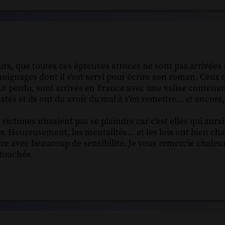
illeurs, que toutes ces épreuves atroces ne sont pas arrivée
ignages dont il s'est servi pour écrire son roman. Ceux 
tout perdu, sont arrivés en France avec une valise contenan
tés et ils ont du avoir du mal à s'en remettre... et encor
es victimes n'osaient pas se plaindre car c'est elles qui aura
r. Heureusement, les mentalités... et les lois ont bien ch
toire avec beaucoup de sensibilité. Je vous remercie chal
touchée.