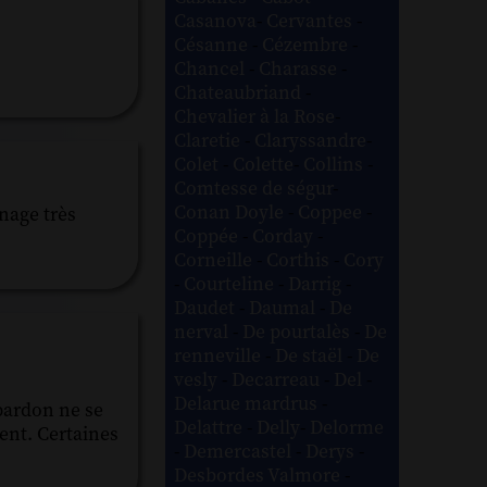
Casanova
-
Cervantes
-
Césanne
-
Cézembre
-
Chancel
-
Charasse
-
Chateaubriand
-
Chevalier à la Rose
-
Claretie
-
Claryssandre
-
Colet
-
Colette
-
Collins
-
Comtesse de ségur
-
Conan Doyle
-
Coppee
-
nage très
Coppée
-
Corday
-
Corneille
-
Corthis
-
Cory
-
Courteline
-
Darrig
-
Daudet
-
Daumal
-
De
nerval
-
De pourtalès
-
De
renneville
-
De staël
-
De
vesly
-
Decarreau
-
Del
-
Delarue mardrus
-
pardon ne se
Delattre
-
Delly
-
Delorme
ment. Certaines
-
Demercastel
-
Derys
-
Desbordes Valmore
-