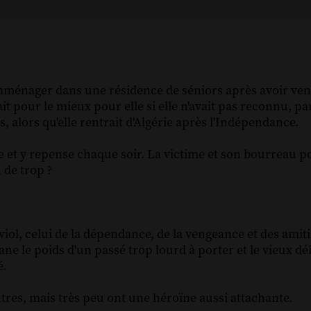
emménager dans une résidence de séniors après avoir ve
 pour le mieux pour elle si elle n'avait pas reconnu, par
s, alors qu'elle rentrait d'Algérie après l'Indépendance.
ire et y repense chaque soir. La victime et son bourreau p
 de trop ?
ol, celui de la dépendance, de la vengeance et des amiti
ne le poids d'un passé trop lourd à porter et le vieux déb
é.
res, mais très peu ont une héroïne aussi attachante.