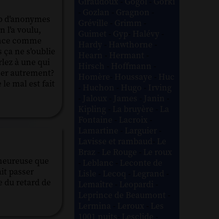
Giraudoux
-
Gogol
-
Gorki
-
Gozlan
-
Gragnon
-
up d'anonymes
Gréville
-
Grimm
-
n l'a voulu,
Guimet
-
Gyp
-
Halévy
-
rance comme
Hardy
-
Hawthorne
-
s ça ne s'oublie
Hearn
-
Hermant
-
lez à une qui
Hirsch
-
Hoffmann
-
nser autrement?
Homère
-
Houssaye
-
Huc
le mal est fait
-
Huchon
-
Hugo
-
Irving
-
Jaloux
-
James
-
Janin
-
Kipling
-
La bruyère
-
La
Fontaine
-
Lacroix
-
Lamartine
-
Larguier
-
Lavisse et rambaud
-
Le
Braz
-
Le Rouge
-
Le roux
 heureuse que
-
Leblanc
-
Leconte de
ait passer
Lisle
-
Lecoq
-
Legrand
-
e du retard de
Lemaître
-
Leopardi
-
Leprince de Beaumont
-
Lermina
-
Leroux
-
Les
1001 nuits
-
Lesclide
-