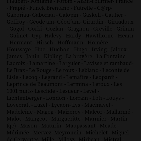
Flaubert
-
Fontaine
-
Forbin
-
Alain-Fournier
-
France
-
Frapié
-
Funck Brentano
-
Futrelle
-
G@rp
-
Gaboriau
-
Gaboriau
-
Galopin
-
Gaskell
-
Gautier
-
Geffroy
-
Géode am
-
Géod´am
-
Girardin
-
Giraudoux
-
Gogol
-
Gorki
-
Gozlan
-
Gragnon
-
Gréville
-
Grimm
-
Guimet
-
Gyp
-
Halévy
-
Hardy
-
Hawthorne
-
Hearn
-
Hermant
-
Hirsch
-
Hoffmann
-
Homère
-
Houssaye
-
Huc
-
Huchon
-
Hugo
-
Irving
-
Jaloux
-
James
-
Janin
-
Kipling
-
La bruyère
-
La Fontaine
-
Lacroix
-
Lamartine
-
Larguier
-
Lavisse et rambaud
-
Le Braz
-
Le Rouge
-
Le roux
-
Leblanc
-
Leconte de
Lisle
-
Lecoq
-
Legrand
-
Lemaître
-
Leopardi
-
Leprince de Beaumont
-
Lermina
-
Leroux
-
Les
1001 nuits
-
Lesclide
-
Lesueur
-
Level
-
Lichtenberger
-
London
-
Lorrain
-
Loti
-
Louÿs
-
Lovecraft
-
Luzel
-
Lycaon
-
Lys
-
Machiavel
-
Madeleine
-
Magog
-
Maizeroy
-
Malcor
-
Mallarmé
-
Malot
-
Mangeot
-
Margueritte
-
Marmier
-
Martin
(qc)
-
Mason
-
Maturin
-
Maupassant
-
Meade
-
Mérimée
-
Mervez
-
Meyronein
-
Michelet
-
Miguel
de Cervantes
-
Mille
-
Milosz
-
Mirbeau
-
Mistral
-