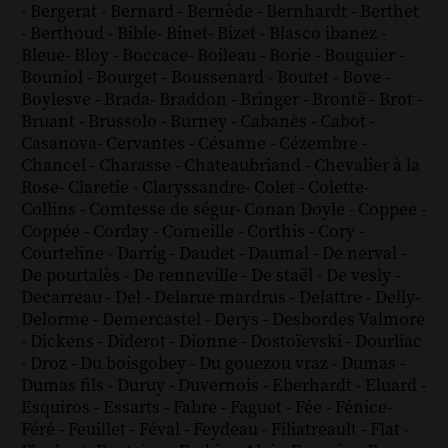
-
Bergerat
-
Bernard
-
Bernède
-
Bernhardt
-
Berthet
-
Berthoud
-
Bible
-
Binet
-
Bizet
-
Blasco ibanez
-
Bleue
-
Bloy
-
Boccace
-
Boileau
-
Borie
-
Bouguier
-
Bouniol
-
Bourget
-
Boussenard
-
Boutet
-
Bove
-
Boylesve
-
Brada
-
Braddon
-
Bringer
-
Brontë
-
Brot
-
Bruant
-
Brussolo
-
Burney
-
Cabanès
-
Cabot
-
Casanova
-
Cervantes
-
Césanne
-
Cézembre
-
Chancel
-
Charasse
-
Chateaubriand
-
Chevalier à la
Rose
-
Claretie
-
Claryssandre
-
Colet
-
Colette
-
Collins
-
Comtesse de ségur
-
Conan Doyle
-
Coppee
-
Coppée
-
Corday
-
Corneille
-
Corthis
-
Cory
-
Courteline
-
Darrig
-
Daudet
-
Daumal
-
De nerval
-
De pourtalès
-
De renneville
-
De staël
-
De vesly
-
Decarreau
-
Del
-
Delarue mardrus
-
Delattre
-
Delly
-
Delorme
-
Demercastel
-
Derys
-
Desbordes Valmore
-
Dickens
-
Diderot
-
Dionne
-
Dostoïevski
-
Dourliac
-
Droz
-
Du boisgobey
-
Du gouezou vraz
-
Dumas
-
Dumas fils
-
Duruy
-
Duvernois
-
Eberhardt
-
Eluard
-
Esquiros
-
Essarts
-
Fabre
-
Faguet
-
Fée
-
Fénice
-
Féré
-
Feuillet
-
Féval
-
Feydeau
-
Filiatreault
-
Flat
-