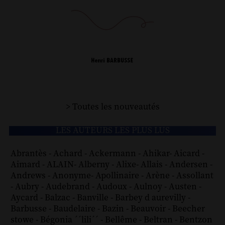
> Toutes les nouveautés
LES AUTEURS LES PLUS LUS
Abrantès
-
Achard
-
Ackermann
-
Ahikar
-
Aicard
-
Aimard
-
ALAIN
-
Alberny
-
Alixe
-
Allais
-
Andersen
-
Andrews
-
Anonyme
-
Apollinaire
-
Arène
-
Assollant
-
Aubry
-
Audebrand
-
Audoux
-
Aulnoy
-
Austen
-
Aycard
-
Balzac
-
Banville
-
Barbey d aurevilly
-
Barbusse
-
Baudelaire
-
Bazin
-
Beauvoir
-
Beecher
stowe
-
Bégonia ´´lili´´
-
Bellême
-
Beltran
-
Bentzon