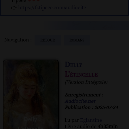
Tipeee
❤❤❤
👉
https://fr.tipeee.com/audiocite
-
Navigation :
RETOUR
ROMANS
Delly
L'étincelle
(Version Intégrale)
Enregistrement :
Audiocite.net
Publication : 2025-07-24
Lu par
Eglantine
Livre audio de
4h35min