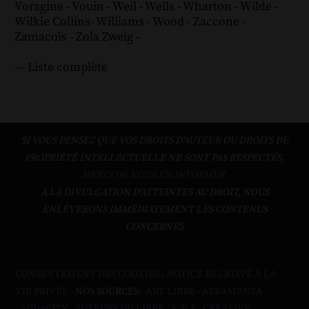
Voragine
-
Vouin
-
Weil
-
Wells
-
Wharton
-
Wilde
-
Wilkie Collins
-
Williams
-
Wood
-
Zaccone
-
Zamacoïs
-
Zola
Zweig
-
--- Liste complète
SI VOUS PENSEZ QUE VOS DROITS D'AUTEUR OU DROITS DE
PROPRIÉTÉ INTELLECTUELLE NE SONT PAS RESPECTÉS,
MERCI DE NOUS EN INFORMER.
À LA DIVULGATION D’ATTEINTES AU DROIT, NOUS
ENLÈVERONS IMMÉDIATEMENT LES CONTENUS
CONCERNÉS
CONSENTEMENT DES COOKIES
-
NOTICE RELATIVE À LA
VIE PRIVÉE
- NOS SOURCES:
ART LIBRE
-
ATRAMENTA
-
AUDACITY
-
AUTEURS DU LIBRE
-
B.N.F
-
CREATIVE