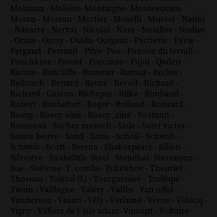
Moinaux
-
Molière
-
Montaigne
-
Montesquieu
-
Moran
-
Moreau
-
Mortier
-
Moselli
-
Musset
-
Naïmi
-
Navarre
-
Nerval
-
Nicolaï
-
Nion
-
Noailles
-
Nodier
-
Orain
-
Orczy
-
Ouida
-
Ourgant
-
Pacherie
-
Pavie
-
Pergaud
-
Perrault
-
Pitre
-
Poe
-
Ponson du terrail
-
Pouchkine
-
Proust
-
Pucciano
-
Pujol
-
Qaderi
-
Racine
-
Radcliffe
-
Rameau
-
Ramuz
-
Reclus
-
Reibrach
-
Renard
-
Reuzé
-
Révoil
-
Richard
-
Richard - Gaston
-
Richepin
-
Rilke
-
Rimbaud
-
Robert
-
Rochefort
-
Roger
-
Rolland
-
Ronsard
-
Rosny
-
Rosny aîné
-
Rosny_aîné
-
Rostand
-
Rousseau
-
Sacher masoch
-
Sade
-
Saint victor
-
Sainte beuve
-
Sand
-
Sazie
-
Scholl
-
Schwab
-
Schwob
-
Scott
-
Serena
-
Shakespeare
-
Silion
-
Silvestre
-
Snakebzh
-
Steel
-
Stendhal
-
Stevenson
-
Sue
-
Suétone
-
T. combe
-
Tchekhov
-
Theuriet
-
Thoreau
-
Tolstoï (L)
-
Tourgueniev
-
Trollope
-
Twain
-
Valdagne
-
Valéry
-
Vallès
-
Van offel
-
Vannereux
-
Vasari
-
Vély
-
Verlaine
-
Verne
-
Vidocq
-
Vigny
-
Villiers de l´isle adam
-
Vincent
-
Voltaire
-