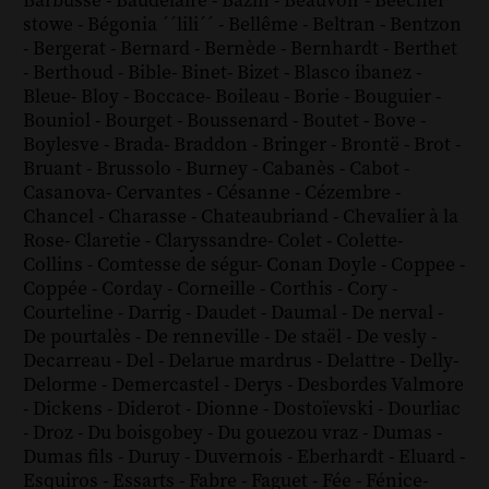
Barbusse
-
Baudelaire
-
Bazin
-
Beauvoir
-
Beecher
stowe
-
Bégonia ´´lili´´
-
Bellême
-
Beltran
-
Bentzon
-
Bergerat
-
Bernard
-
Bernède
-
Bernhardt
-
Berthet
-
Berthoud
-
Bible
-
Binet
-
Bizet
-
Blasco ibanez
-
Bleue
-
Bloy
-
Boccace
-
Boileau
-
Borie
-
Bouguier
-
Bouniol
-
Bourget
-
Boussenard
-
Boutet
-
Bove
-
Boylesve
-
Brada
-
Braddon
-
Bringer
-
Brontë
-
Brot
-
Bruant
-
Brussolo
-
Burney
-
Cabanès
-
Cabot
-
Casanova
-
Cervantes
-
Césanne
-
Cézembre
-
Chancel
-
Charasse
-
Chateaubriand
-
Chevalier à la
Rose
-
Claretie
-
Claryssandre
-
Colet
-
Colette
-
Collins
-
Comtesse de ségur
-
Conan Doyle
-
Coppee
-
Coppée
-
Corday
-
Corneille
-
Corthis
-
Cory
-
Courteline
-
Darrig
-
Daudet
-
Daumal
-
De nerval
-
De pourtalès
-
De renneville
-
De staël
-
De vesly
-
Decarreau
-
Del
-
Delarue mardrus
-
Delattre
-
Delly
-
Delorme
-
Demercastel
-
Derys
-
Desbordes Valmore
-
Dickens
-
Diderot
-
Dionne
-
Dostoïevski
-
Dourliac
-
Droz
-
Du boisgobey
-
Du gouezou vraz
-
Dumas
-
Dumas fils
-
Duruy
-
Duvernois
-
Eberhardt
-
Eluard
-
Esquiros
-
Essarts
-
Fabre
-
Faguet
-
Fée
-
Fénice
-