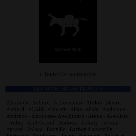
> Toutes les nouveautés
LES AUTEURS LES PLUS LUS
Abrantès
-
Achard
-
Ackermann
-
Ahikar
-
Aicard
-
Aimard
-
ALAIN
-
Alberny
-
Alixe
-
Allais
-
Andersen
-
Andrews
-
Anonyme
-
Apollinaire
-
Arène
-
Assollant
-
Aubry
-
Audebrand
-
Audoux
-
Aulnoy
-
Austen
-
Aycard
-
Balzac
-
Banville
-
Barbey d aurevilly
-