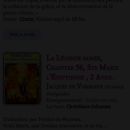
utilité est triple, à savoir par la rémission des péchés,
la collation de la grâce, et la démonstration de la
gloire céleste. »
Durée:
22min
; Fichier mp3 de
19
Mo
VOIR LA FICHE
La Légende dorée,
Chapitre 56, Ste Marie
l'Egyptienne , 2 Avril
-
Jacques de Voragine
(Version
Intégrale)
Enregistrement :
Audiocite.net
,
Lecture:
Christiane-Jehanne
Traduction par Teodor de Wyzewa.
Voici Marie, que Zosime rencontre, et sa vie…