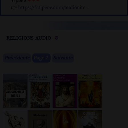
Tipeee
❤❤❤
👉
https://fr.tipeee.com/audiocite
-
religions audio
Précédente
Page 2
Suivante