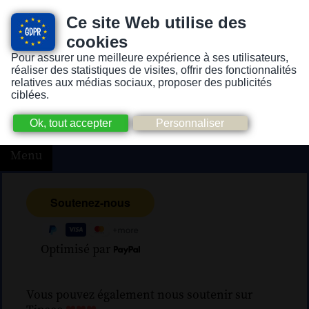
Ce site Web utilise des
cookies
Pour assurer une meilleure expérience à ses utilisateurs,
Version pour personnes mal-voyantes ou non-voyantes
réaliser des statistiques de visites, offrir des fonctionnalités
relatives aux médias sociaux, proposer des publicités
ciblées.
Menu
Optimisé par
Vous pouvez également nous soutenir sur