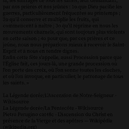
là, les suffrages de tous les saints, leur demandant,
par nos prières et nos jeûnes : 1o que Dieu pacifie les
guerres, particulièrement fréquentes au printemps ;
2o qu’il conserve et multiplie les fruits, qui
commencent à naître ; 3o qu’il réprime en nous les
mouvements charnels, qui sont toujours plus violents
en cette saison ; 4o pour que, par ces prières et ce
jeûne, nous nous préparions mieux à recevoir le Saint-
Esprit et à nous en rendre dignes.
Enfin cette fête s’appelle, aussi Procession parce que
l’Église fait, ces jours-là, une grande procession où
l’on porte des croix, où l’on sonne toutes les cloches,
et où l’on invoque, en particulier, le patronage de tous
les saints. »
La Légende dorée/L’Ascension de Notre-Seigneur -
Wikisource
La Légende dorée/La Pentecôte - Wikisource
Pietro Perugino cat48c - L'Ascension du Christ en
présence de la Vierge et des apôtres — Wikipédia
(wikipedia.org)