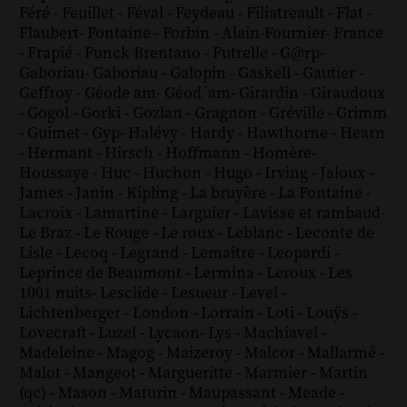
Féré
-
Feuillet
-
Féval
-
Feydeau
-
Filiatreault
-
Flat
-
Flaubert
-
Fontaine
-
Forbin
-
Alain-Fournier
-
France
-
Frapié
-
Funck Brentano
-
Futrelle
-
G@rp
-
Gaboriau
-
Gaboriau
-
Galopin
-
Gaskell
-
Gautier
-
Geffroy
-
Géode am
-
Géod´am
-
Girardin
-
Giraudoux
-
Gogol
-
Gorki
-
Gozlan
-
Gragnon
-
Gréville
-
Grimm
-
Guimet
-
Gyp
-
Halévy
-
Hardy
-
Hawthorne
-
Hearn
-
Hermant
-
Hirsch
-
Hoffmann
-
Homère
-
Houssaye
-
Huc
-
Huchon
-
Hugo
-
Irving
-
Jaloux
-
James
-
Janin
-
Kipling
-
La bruyère
-
La Fontaine
-
Lacroix
-
Lamartine
-
Larguier
-
Lavisse et rambaud
-
Le Braz
-
Le Rouge
-
Le roux
-
Leblanc
-
Leconte de
Lisle
-
Lecoq
-
Legrand
-
Lemaître
-
Leopardi
-
Leprince de Beaumont
-
Lermina
-
Leroux
-
Les
1001 nuits
-
Lesclide
-
Lesueur
-
Level
-
Lichtenberger
-
London
-
Lorrain
-
Loti
-
Louÿs
-
Lovecraft
-
Luzel
-
Lycaon
-
Lys
-
Machiavel
-
Madeleine
-
Magog
-
Maizeroy
-
Malcor
-
Mallarmé
-
Malot
-
Mangeot
-
Margueritte
-
Marmier
-
Martin
(qc)
-
Mason
-
Maturin
-
Maupassant
-
Meade
-