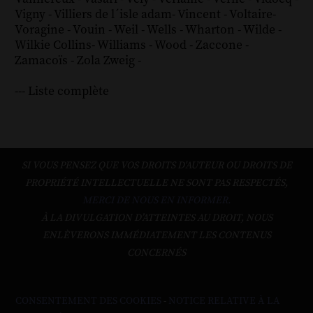
Vigny
-
Villiers de l´isle adam
-
Vincent
-
Voltaire
-
Voragine
-
Vouin
-
Weil
-
Wells
-
Wharton
-
Wilde
-
Wilkie Collins
-
Williams
-
Wood
-
Zaccone
-
Zamacoïs
-
Zola
Zweig
-
--- Liste complète
SI VOUS PENSEZ QUE VOS DROITS D'AUTEUR OU DROITS DE
PROPRIÉTÉ INTELLECTUELLE NE SONT PAS RESPECTÉS,
MERCI DE NOUS EN INFORMER.
À LA DIVULGATION D’ATTEINTES AU DROIT, NOUS
ENLÈVERONS IMMÉDIATEMENT LES CONTENUS
CONCERNÉS
CONSENTEMENT DES COOKIES
-
NOTICE RELATIVE À LA