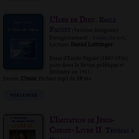
L'Idée de Dieu
Emile
-
Faguet
(Version Intégrale)
Enregistrement :
Audiocite.net
,
Lecture:
Daniel Luttringer
Essai d'Emile Faguet (1847-1916)
paru dans la Revue politique et
littéraire en 1911.
Durée:
27min
; Fichier mp3 de
19
Mo
VOIR LA FICHE
L'Imitation de Jésus-
Christ- Livre II
Thomas a
-