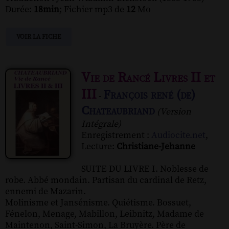
Durée:
18min
; Fichier mp3 de
12
Mo
VOIR LA FICHE
Vie de Rancé Livres II et
III
François rené (de)
-
Chateaubriand
(Version
Intégrale)
Enregistrement :
Audiocite.net
,
Lecture:
Christiane-Jehanne
SUITE DU LIVRE I. Noblesse de
robe. Abbé mondain. Partisan du cardinal de Retz,
ennemi de Mazarin.
Molinisme et Jansénisme. Quiétisme. Bossuet,
Fénelon, Menage, Mabillon, Leibnitz, Madame de
Maintenon, Saint-Simon, La Bruyère. Père de