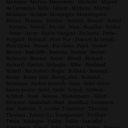
Mérimée
-
Mervez
-
Meyronein
-
Michelet
-
Miguel
de Cervantes
-
Mille
-
Milosz
-
Mirbeau
-
Mistral
-
Moinaux
-
Molière
-
Montaigne
-
Montesquieu
-
Moran
-
Moreau
-
Mortier
-
Moselli
-
Musset
-
Naïmi
-
Navarre
-
Nerval
-
Nicolaï
-
Nion
-
Noailles
-
Nodier
-
Orain
-
Orczy
-
Ouida
-
Ourgant
-
Pacherie
-
Pavie
-
Pergaud
-
Perrault
-
Pitre
-
Poe
-
Ponson du terrail
-
Pouchkine
-
Proust
-
Pucciano
-
Pujol
-
Qaderi
-
Racine
-
Radcliffe
-
Rameau
-
Ramuz
-
Reclus
-
Reibrach
-
Renard
-
Reuzé
-
Révoil
-
Richard
-
Richard - Gaston
-
Richepin
-
Rilke
-
Rimbaud
-
Robert
-
Rochefort
-
Roger
-
Rolland
-
Ronsard
-
Rosny
-
Rosny aîné
-
Rosny_aîné
-
Rostand
-
Rousseau
-
Sacher masoch
-
Sade
-
Saint victor
-
Sainte beuve
-
Sand
-
Sazie
-
Scholl
-
Schwab
-
Schwob
-
Scott
-
Serena
-
Shakespeare
-
Silion
-
Silvestre
-
Snakebzh
-
Steel
-
Stendhal
-
Stevenson
-
Sue
-
Suétone
-
T. combe
-
Tchekhov
-
Theuriet
-
Thoreau
-
Tolstoï (L)
-
Tourgueniev
-
Trollope
-
Twain
-
Valdagne
-
Valéry
-
Vallès
-
Van offel
-
Vannereux
-
Vasari
-
Vély
-
Verlaine
-
Verne
-
Vidocq
-