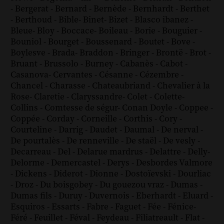
-
Bergerat
-
Bernard
-
Bernède
-
Bernhardt
-
Berthet
-
Berthoud
-
Bible
-
Binet
-
Bizet
-
Blasco ibanez
-
Bleue
-
Bloy
-
Boccace
-
Boileau
-
Borie
-
Bouguier
-
Bouniol
-
Bourget
-
Boussenard
-
Boutet
-
Bove
-
Boylesve
-
Brada
-
Braddon
-
Bringer
-
Brontë
-
Brot
-
Bruant
-
Brussolo
-
Burney
-
Cabanès
-
Cabot
-
Casanova
-
Cervantes
-
Césanne
-
Cézembre
-
Chancel
-
Charasse
-
Chateaubriand
-
Chevalier à la
Rose
-
Claretie
-
Claryssandre
-
Colet
-
Colette
-
Collins
-
Comtesse de ségur
-
Conan Doyle
-
Coppee
-
Coppée
-
Corday
-
Corneille
-
Corthis
-
Cory
-
Courteline
-
Darrig
-
Daudet
-
Daumal
-
De nerval
-
De pourtalès
-
De renneville
-
De staël
-
De vesly
-
Decarreau
-
Del
-
Delarue mardrus
-
Delattre
-
Delly
-
Delorme
-
Demercastel
-
Derys
-
Desbordes Valmore
-
Dickens
-
Diderot
-
Dionne
-
Dostoïevski
-
Dourliac
-
Droz
-
Du boisgobey
-
Du gouezou vraz
-
Dumas
-
Dumas fils
-
Duruy
-
Duvernois
-
Eberhardt
-
Eluard
-
Esquiros
-
Essarts
-
Fabre
-
Faguet
-
Fée
-
Fénice
-
Féré
-
Feuillet
-
Féval
-
Feydeau
-
Filiatreault
-
Flat
-