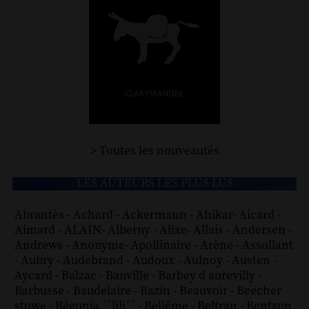
> Toutes les nouveautés
LES AUTEURS LES PLUS LUS
Abrantès
-
Achard
-
Ackermann
-
Ahikar
-
Aicard
-
Aimard
-
ALAIN
-
Alberny
-
Alixe
-
Allais
-
Andersen
-
Andrews
-
Anonyme
-
Apollinaire
-
Arène
-
Assollant
-
Aubry
-
Audebrand
-
Audoux
-
Aulnoy
-
Austen
-
Aycard
-
Balzac
-
Banville
-
Barbey d aurevilly
-
Barbusse
-
Baudelaire
-
Bazin
-
Beauvoir
-
Beecher
stowe
-
Bégonia ´´lili´´
-
Bellême
-
Beltran
-
Bentzon