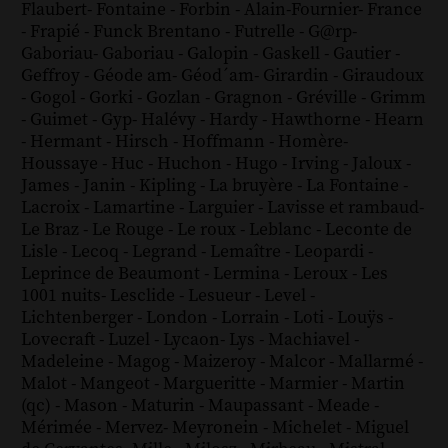
Flaubert
-
Fontaine
-
Forbin
-
Alain-Fournier
-
France
-
Frapié
-
Funck Brentano
-
Futrelle
-
G@rp
-
Gaboriau
-
Gaboriau
-
Galopin
-
Gaskell
-
Gautier
-
Geffroy
-
Géode am
-
Géod´am
-
Girardin
-
Giraudoux
-
Gogol
-
Gorki
-
Gozlan
-
Gragnon
-
Gréville
-
Grimm
-
Guimet
-
Gyp
-
Halévy
-
Hardy
-
Hawthorne
-
Hearn
-
Hermant
-
Hirsch
-
Hoffmann
-
Homère
-
Houssaye
-
Huc
-
Huchon
-
Hugo
-
Irving
-
Jaloux
-
James
-
Janin
-
Kipling
-
La bruyère
-
La Fontaine
-
Lacroix
-
Lamartine
-
Larguier
-
Lavisse et rambaud
-
Le Braz
-
Le Rouge
-
Le roux
-
Leblanc
-
Leconte de
Lisle
-
Lecoq
-
Legrand
-
Lemaître
-
Leopardi
-
Leprince de Beaumont
-
Lermina
-
Leroux
-
Les
1001 nuits
-
Lesclide
-
Lesueur
-
Level
-
Lichtenberger
-
London
-
Lorrain
-
Loti
-
Louÿs
-
Lovecraft
-
Luzel
-
Lycaon
-
Lys
-
Machiavel
-
Madeleine
-
Magog
-
Maizeroy
-
Malcor
-
Mallarmé
-
Malot
-
Mangeot
-
Margueritte
-
Marmier
-
Martin
(qc)
-
Mason
-
Maturin
-
Maupassant
-
Meade
-
Mérimée
-
Mervez
-
Meyronein
-
Michelet
-
Miguel