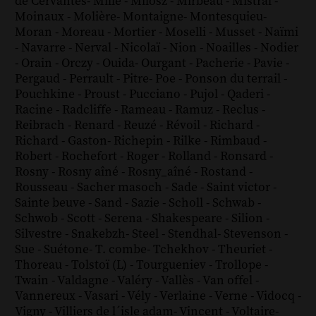
de Cervantes
-
Mille
-
Milosz
-
Mirbeau
-
Mistral
-
Moinaux
-
Molière
-
Montaigne
-
Montesquieu
-
Moran
-
Moreau
-
Mortier
-
Moselli
-
Musset
-
Naïmi
-
Navarre
-
Nerval
-
Nicolaï
-
Nion
-
Noailles
-
Nodier
-
Orain
-
Orczy
-
Ouida
-
Ourgant
-
Pacherie
-
Pavie
-
Pergaud
-
Perrault
-
Pitre
-
Poe
-
Ponson du terrail
-
Pouchkine
-
Proust
-
Pucciano
-
Pujol
-
Qaderi
-
Racine
-
Radcliffe
-
Rameau
-
Ramuz
-
Reclus
-
Reibrach
-
Renard
-
Reuzé
-
Révoil
-
Richard
-
Richard - Gaston
-
Richepin
-
Rilke
-
Rimbaud
-
Robert
-
Rochefort
-
Roger
-
Rolland
-
Ronsard
-
Rosny
-
Rosny aîné
-
Rosny_aîné
-
Rostand
-
Rousseau
-
Sacher masoch
-
Sade
-
Saint victor
-
Sainte beuve
-
Sand
-
Sazie
-
Scholl
-
Schwab
-
Schwob
-
Scott
-
Serena
-
Shakespeare
-
Silion
-
Silvestre
-
Snakebzh
-
Steel
-
Stendhal
-
Stevenson
-
Sue
-
Suétone
-
T. combe
-
Tchekhov
-
Theuriet
-
Thoreau
-
Tolstoï (L)
-
Tourgueniev
-
Trollope
-
Twain
-
Valdagne
-
Valéry
-
Vallès
-
Van offel
-
Vannereux
-
Vasari
-
Vély
-
Verlaine
-
Verne
-
Vidocq
-
Vigny
-
Villiers de l´isle adam
-
Vincent
-
Voltaire
-