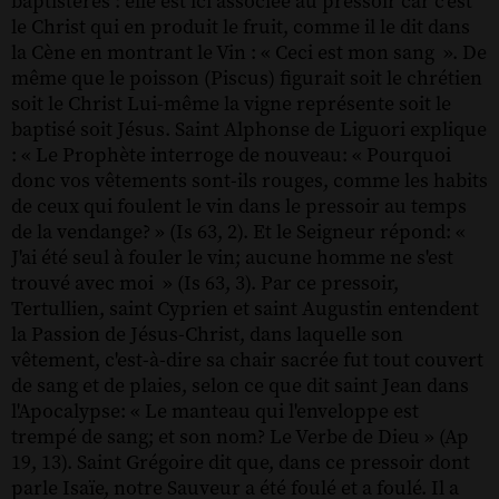
baptistères : elle est ici associée au pressoir car c'est
le Christ qui en produit le fruit, comme il le dit dans
la Cène en montrant le Vin : « Ceci est mon sang ». De
même que le poisson (Piscus) figurait soit le chrétien
soit le Christ Lui-même la vigne représente soit le
baptisé soit Jésus. Saint Alphonse de Liguori explique
: « Le Prophète interroge de nouveau: « Pourquoi
donc vos vêtements sont-ils rouges, comme les habits
de ceux qui foulent le vin dans le pressoir au temps
de la vendange? » (Is 63, 2). Et le Seigneur répond: «
J'ai été seul à fouler le vin; aucune homme ne s'est
trouvé avec moi » (Is 63, 3). Par ce pressoir,
Tertullien, saint Cyprien et saint Augustin entendent
la Passion de Jésus-Christ, dans laquelle son
vêtement, c'est-à-dire sa chair sacrée fut tout couvert
de sang et de plaies, selon ce que dit saint Jean dans
l'Apocalypse: « Le manteau qui l'enveloppe est
trempé de sang; et son nom? Le Verbe de Dieu » (Ap
19, 13). Saint Grégoire dit que, dans ce pressoir dont
parle Isaïe, notre Sauveur a été foulé et a foulé. Il a