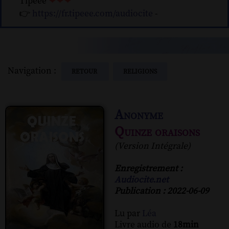
Tipeee
❤❤❤
👉
https://fr.tipeee.com/audiocite
-
Navigation :
RETOUR
RELIGIONS
Anonyme
Quinze oraisons
(Version Intégrale)
Enregistrement :
Audiocite.net
Publication : 2022-06-09
Lu par
Léa
Livre audio de
18min