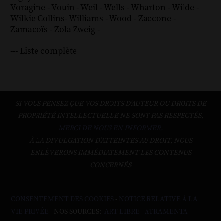
Voragine
-
Vouin
-
Weil
-
Wells
-
Wharton
-
Wilde
-
Wilkie Collins
-
Williams
-
Wood
-
Zaccone
-
Zamacoïs
-
Zola
Zweig
-
--- Liste complète
SI VOUS PENSEZ QUE VOS DROITS D'AUTEUR OU DROITS DE
PROPRIÉTÉ INTELLECTUELLE NE SONT PAS RESPECTÉS,
MERCI DE NOUS EN INFORMER.
À LA DIVULGATION D’ATTEINTES AU DROIT, NOUS
ENLÈVERONS IMMÉDIATEMENT LES CONTENUS
CONCERNÉS
CONSENTEMENT DES COOKIES
-
NOTICE RELATIVE À LA
VIE PRIVÉE
- NOS SOURCES:
ART LIBRE
-
ATRAMENTA