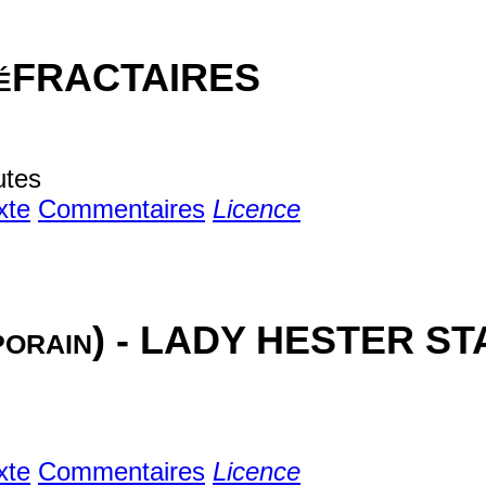
RéFRACTAIRES
utes
xte
Commentaires
Licence
mporain) - LADY HESTER 
xte
Commentaires
Licence