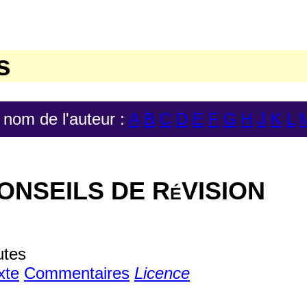
s
u nom de l'auteur :
A
B
C
D
E
F
G
H
J
K
L
ONSEILS DE RéVISION
utes
xte
Commentaires
Licence