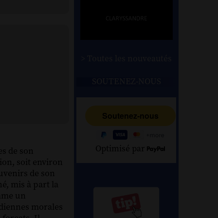
> Toutes les nouveautés
SOUTENEZ-NOUS
Optimisé par
es de son
ion, soit environ
ouvenirs de son
é, mis à part la
omme un
tidiennes morales