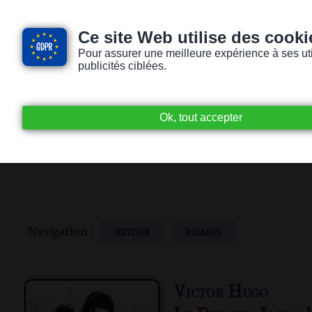
Ce site Web utilise des cooki
Pour assurer une meilleure expérience à ses utili
publicités ciblées.
Accueil
Livres audio
Lecteurs / Lectr
Navigation :
RETOUR
ROMANS
Victor Hugo