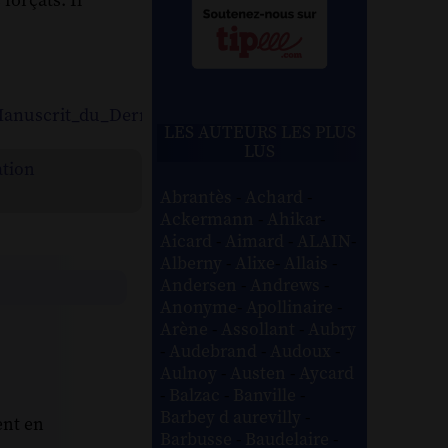
forçats. Il
e_Manuscrit_du_Dernier_Jour_d%E2%80%99un_Conda
LES AUTEURS LES PLUS
LUS
ation
Abrantès
-
Achard
-
Ackermann
-
Ahikar
-
Aicard
-
Aimard
-
ALAIN
-
Alberny
-
Alixe
-
Allais
-
Andersen
-
Andrews
-
Anonyme
-
Apollinaire
-
Arène
-
Assollant
-
Aubry
-
Audebrand
-
Audoux
-
Aulnoy
-
Austen
-
Aycard
-
Balzac
-
Banville
-
Barbey d aurevilly
-
ent en
Barbusse
-
Baudelaire
-