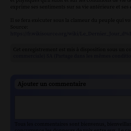
et physiques qu'il subit et sur les conditions de vie
exprime ses sentiments sur sa vie antérieure et ses 
Il se fera exécuter sous la clameur du peuple qui v
Source:
https://fr.wikisource.org/wiki/Le_Dernier_
Cet enregistrement est mis à disposition sous un c
commerciale) SA (Partage dans les mêmes conditio
Ajouter un commentaire
Tous les commentaires sont bienvenus, bienveillant
concurrence les donneurs de voix entre eux. Le cas