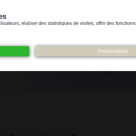
es
sateurs, réaliser des statistiques de visites, offrir des fonctio
Version pour personnes mal-voyantes ou non-voyantes
ices
Suivez-nous
Participez
Contact