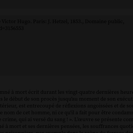
e Victor Hugo. Paris: J. Hetzel, 1853., Domaine public,
id=3156553
né à mort écrit durant les vingt-quatre dernières heur
uis le début de son procès jusqu'au moment de son exécut
térieur, est entrecoupé de réflexions angoissées et de s
i le nom de cet homme, ni ce qu'il a fait pour être condamn
e crime, qui ai versé du sang ! ». L’œuvre se présente c
né à mort et ses dernières pensées, les souffrances quo