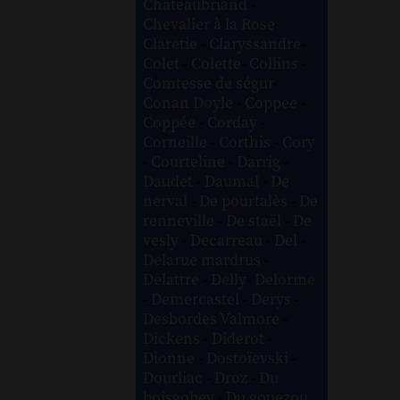
Chateaubriand
-
Chevalier à la Rose
-
Claretie
-
Claryssandre
-
Colet
-
Colette
-
Collins
-
Comtesse de ségur
-
Conan Doyle
-
Coppee
-
Coppée
-
Corday
-
Corneille
-
Corthis
-
Cory
-
Courteline
-
Darrig
-
Daudet
-
Daumal
-
De
nerval
-
De pourtalès
-
De
renneville
-
De staël
-
De
vesly
-
Decarreau
-
Del
-
Delarue mardrus
-
Delattre
-
Delly
-
Delorme
-
Demercastel
-
Derys
-
Desbordes Valmore
-
Dickens
-
Diderot
-
Dionne
-
Dostoïevski
-
Dourliac
-
Droz
-
Du
boisgobey
-
Du gouezou