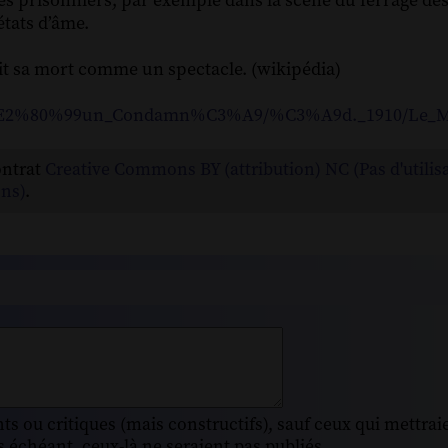
 des prisonniers, par exemple dans la scène du ferrage des 
états d’âme.
oit sa mort comme un spectacle. (wikipédia)
Jour_d%E2%80%99un_Condamn%C3%A9/%C3%A9d._1910/L
ontrat
Creative Commons BY (attribution) NC (Pas d'utilis
ns)
.
s ou critiques (mais constructifs), sauf ceux qui mettrai
 échéant, ceux-là ne seraient pas publiés.