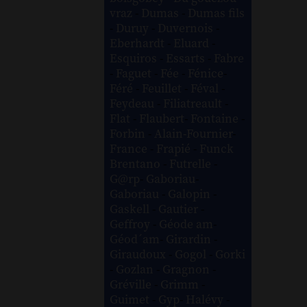
vraz
-
Dumas
-
Dumas fils
-
Duruy
-
Duvernois
-
Eberhardt
-
Eluard
-
Esquiros
-
Essarts
-
Fabre
-
Faguet
-
Fée
-
Fénice
-
Féré
-
Feuillet
-
Féval
-
Feydeau
-
Filiatreault
-
Flat
-
Flaubert
-
Fontaine
-
Forbin
-
Alain-Fournier
-
France
-
Frapié
-
Funck
Brentano
-
Futrelle
-
G@rp
-
Gaboriau
-
Gaboriau
-
Galopin
-
Gaskell
-
Gautier
-
Geffroy
-
Géode am
-
Géod´am
-
Girardin
-
Giraudoux
-
Gogol
-
Gorki
-
Gozlan
-
Gragnon
-
Gréville
-
Grimm
-
Guimet
-
Gyp
-
Halévy
-