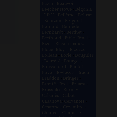
Bazin
-
Beauvoir
-
Beecher stowe
-
Bégonia
´´lili´´
-
Bellême
-
Beltran
-
Bentzon
-
Bergerat
-
Bernard
-
Bernède
-
Bernhardt
-
Berthet
-
Berthoud
-
Bible
-
Binet
-
Bizet
-
Blasco ibanez
-
Bleue
-
Bloy
-
Boccace
-
Boileau
-
Borie
-
Bouguier
-
Bouniol
-
Bourget
-
Boussenard
-
Boutet
-
Bove
-
Boylesve
-
Brada
-
Braddon
-
Bringer
-
Brontë
-
Brot
-
Bruant
-
Brussolo
-
Burney
-
Cabanès
-
Cabot
-
Casanova
-
Cervantes
-
Césanne
-
Cézembre
-
Chancel
-
Charasse
-