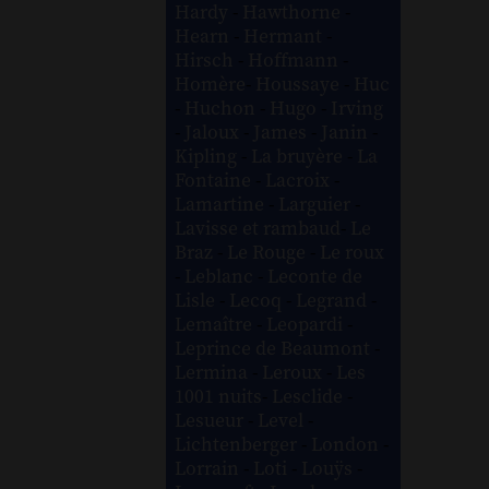
Hardy
-
Hawthorne
-
Hearn
-
Hermant
-
Hirsch
-
Hoffmann
-
Homère
-
Houssaye
-
Huc
-
Huchon
-
Hugo
-
Irving
-
Jaloux
-
James
-
Janin
-
Kipling
-
La bruyère
-
La
Fontaine
-
Lacroix
-
Lamartine
-
Larguier
-
Lavisse et rambaud
-
Le
Braz
-
Le Rouge
-
Le roux
-
Leblanc
-
Leconte de
Lisle
-
Lecoq
-
Legrand
-
Lemaître
-
Leopardi
-
Leprince de Beaumont
-
Lermina
-
Leroux
-
Les
1001 nuits
-
Lesclide
-
Lesueur
-
Level
-
Lichtenberger
-
London
-
Lorrain
-
Loti
-
Louÿs
-