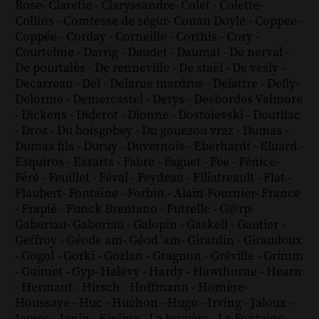
Rose
-
Claretie
-
Claryssandre
-
Colet
-
Colette
-
Collins
-
Comtesse de ségur
-
Conan Doyle
-
Coppee
-
Coppée
-
Corday
-
Corneille
-
Corthis
-
Cory
-
Courteline
-
Darrig
-
Daudet
-
Daumal
-
De nerval
-
De pourtalès
-
De renneville
-
De staël
-
De vesly
-
Decarreau
-
Del
-
Delarue mardrus
-
Delattre
-
Delly
-
Delorme
-
Demercastel
-
Derys
-
Desbordes Valmore
-
Dickens
-
Diderot
-
Dionne
-
Dostoïevski
-
Dourliac
-
Droz
-
Du boisgobey
-
Du gouezou vraz
-
Dumas
-
Dumas fils
-
Duruy
-
Duvernois
-
Eberhardt
-
Eluard
-
Esquiros
-
Essarts
-
Fabre
-
Faguet
-
Fée
-
Fénice
-
Féré
-
Feuillet
-
Féval
-
Feydeau
-
Filiatreault
-
Flat
-
Flaubert
-
Fontaine
-
Forbin
-
Alain-Fournier
-
France
-
Frapié
-
Funck Brentano
-
Futrelle
-
G@rp
-
Gaboriau
-
Gaboriau
-
Galopin
-
Gaskell
-
Gautier
-
Geffroy
-
Géode am
-
Géod´am
-
Girardin
-
Giraudoux
-
Gogol
-
Gorki
-
Gozlan
-
Gragnon
-
Gréville
-
Grimm
-
Guimet
-
Gyp
-
Halévy
-
Hardy
-
Hawthorne
-
Hearn
-
Hermant
-
Hirsch
-
Hoffmann
-
Homère
-
Houssaye
-
Huc
-
Huchon
-
Hugo
-
Irving
-
Jaloux
-
James
-
Janin
-
Kipling
-
La bruyère
-
La Fontaine
-