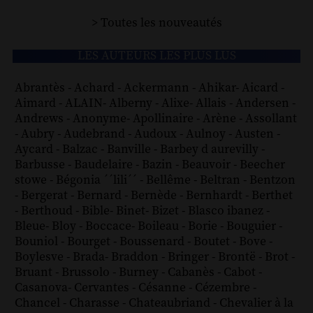
> Toutes les nouveautés
LES AUTEURS LES PLUS LUS
Abrantès
-
Achard
-
Ackermann
-
Ahikar
-
Aicard
-
Aimard
-
ALAIN
-
Alberny
-
Alixe
-
Allais
-
Andersen
-
Andrews
-
Anonyme
-
Apollinaire
-
Arène
-
Assollant
-
Aubry
-
Audebrand
-
Audoux
-
Aulnoy
-
Austen
-
Aycard
-
Balzac
-
Banville
-
Barbey d aurevilly
-
Barbusse
-
Baudelaire
-
Bazin
-
Beauvoir
-
Beecher
stowe
-
Bégonia ´´lili´´
-
Bellême
-
Beltran
-
Bentzon
-
Bergerat
-
Bernard
-
Bernède
-
Bernhardt
-
Berthet
-
Berthoud
-
Bible
-
Binet
-
Bizet
-
Blasco ibanez
-
Bleue
-
Bloy
-
Boccace
-
Boileau
-
Borie
-
Bouguier
-
Bouniol
-
Bourget
-
Boussenard
-
Boutet
-
Bove
-
Boylesve
-
Brada
-
Braddon
-
Bringer
-
Brontë
-
Brot
-
Bruant
-
Brussolo
-
Burney
-
Cabanès
-
Cabot
-
Casanova
-
Cervantes
-
Césanne
-
Cézembre
-
Chancel
-
Charasse
-
Chateaubriand
-
Chevalier à la