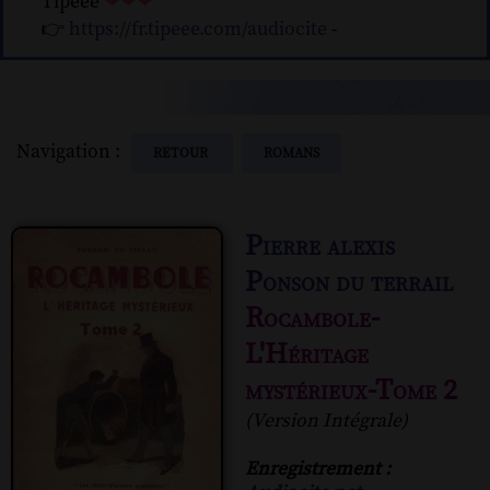
Tipeee
❤❤❤
👉
https://fr.tipeee.com/audiocite
-
Navigation :
RETOUR
ROMANS
Pierre alexis
Ponson du terrail
Rocambole-
L'Héritage
mystérieux-Tome 2
(Version Intégrale)
Enregistrement :