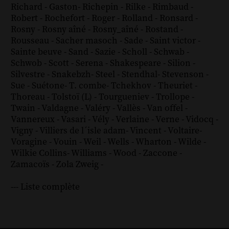
Richard - Gaston
-
Richepin
-
Rilke
-
Rimbaud
-
Robert
-
Rochefort
-
Roger
-
Rolland
-
Ronsard
-
Rosny
-
Rosny aîné
-
Rosny_aîné
-
Rostand
-
Rousseau
-
Sacher masoch
-
Sade
-
Saint victor
-
Sainte beuve
-
Sand
-
Sazie
-
Scholl
-
Schwab
-
Schwob
-
Scott
-
Serena
-
Shakespeare
-
Silion
-
Silvestre
-
Snakebzh
-
Steel
-
Stendhal
-
Stevenson
-
Sue
-
Suétone
-
T. combe
-
Tchekhov
-
Theuriet
-
Thoreau
-
Tolstoï (L)
-
Tourgueniev
-
Trollope
-
Twain
-
Valdagne
-
Valéry
-
Vallès
-
Van offel
-
Vannereux
-
Vasari
-
Vély
-
Verlaine
-
Verne
-
Vidocq
-
Vigny
-
Villiers de l´isle adam
-
Vincent
-
Voltaire
-
Voragine
-
Vouin
-
Weil
-
Wells
-
Wharton
-
Wilde
-
Wilkie Collins
-
Williams
-
Wood
-
Zaccone
-
Zamacoïs
-
Zola
Zweig
-
--- Liste complète