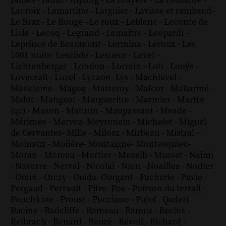
Lacroix
-
Lamartine
-
Larguier
-
Lavisse et rambaud
-
Le Braz
-
Le Rouge
-
Le roux
-
Leblanc
-
Leconte de
Lisle
-
Lecoq
-
Legrand
-
Lemaître
-
Leopardi
-
Leprince de Beaumont
-
Lermina
-
Leroux
-
Les
1001 nuits
-
Lesclide
-
Lesueur
-
Level
-
Lichtenberger
-
London
-
Lorrain
-
Loti
-
Louÿs
-
Lovecraft
-
Luzel
-
Lycaon
-
Lys
-
Machiavel
-
Madeleine
-
Magog
-
Maizeroy
-
Malcor
-
Mallarmé
-
Malot
-
Mangeot
-
Margueritte
-
Marmier
-
Martin
(qc)
-
Mason
-
Maturin
-
Maupassant
-
Meade
-
Mérimée
-
Mervez
-
Meyronein
-
Michelet
-
Miguel
de Cervantes
-
Mille
-
Milosz
-
Mirbeau
-
Mistral
-
Moinaux
-
Molière
-
Montaigne
-
Montesquieu
-
Moran
-
Moreau
-
Mortier
-
Moselli
-
Musset
-
Naïmi
-
Navarre
-
Nerval
-
Nicolaï
-
Nion
-
Noailles
-
Nodier
-
Orain
-
Orczy
-
Ouida
-
Ourgant
-
Pacherie
-
Pavie
-
Pergaud
-
Perrault
-
Pitre
-
Poe
-
Ponson du terrail
-
Pouchkine
-
Proust
-
Pucciano
-
Pujol
-
Qaderi
-
Racine
-
Radcliffe
-
Rameau
-
Ramuz
-
Reclus
-
Reibrach
-
Renard
-
Reuzé
-
Révoil
-
Richard
-