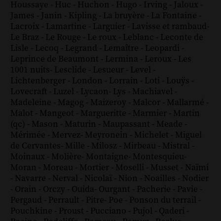
Houssaye
-
Huc
-
Huchon
-
Hugo
-
Irving
-
Jaloux
-
James
-
Janin
-
Kipling
-
La bruyère
-
La Fontaine
-
Lacroix
-
Lamartine
-
Larguier
-
Lavisse et rambaud
-
Le Braz
-
Le Rouge
-
Le roux
-
Leblanc
-
Leconte de
Lisle
-
Lecoq
-
Legrand
-
Lemaître
-
Leopardi
-
Leprince de Beaumont
-
Lermina
-
Leroux
-
Les
1001 nuits
-
Lesclide
-
Lesueur
-
Level
-
Lichtenberger
-
London
-
Lorrain
-
Loti
-
Louÿs
-
Lovecraft
-
Luzel
-
Lycaon
-
Lys
-
Machiavel
-
Madeleine
-
Magog
-
Maizeroy
-
Malcor
-
Mallarmé
-
Malot
-
Mangeot
-
Margueritte
-
Marmier
-
Martin
(qc)
-
Mason
-
Maturin
-
Maupassant
-
Meade
-
Mérimée
-
Mervez
-
Meyronein
-
Michelet
-
Miguel
de Cervantes
-
Mille
-
Milosz
-
Mirbeau
-
Mistral
-
Moinaux
-
Molière
-
Montaigne
-
Montesquieu
-
Moran
-
Moreau
-
Mortier
-
Moselli
-
Musset
-
Naïmi
-
Navarre
-
Nerval
-
Nicolaï
-
Nion
-
Noailles
-
Nodier
-
Orain
-
Orczy
-
Ouida
-
Ourgant
-
Pacherie
-
Pavie
-
Pergaud
-
Perrault
-
Pitre
-
Poe
-
Ponson du terrail
-
Pouchkine
-
Proust
-
Pucciano
-
Pujol
-
Qaderi
-