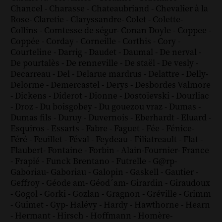
Chancel
-
Charasse
-
Chateaubriand
-
Chevalier à la
Rose
-
Claretie
-
Claryssandre
-
Colet
-
Colette
-
Collins
-
Comtesse de ségur
-
Conan Doyle
-
Coppee
-
Coppée
-
Corday
-
Corneille
-
Corthis
-
Cory
-
Courteline
-
Darrig
-
Daudet
-
Daumal
-
De nerval
-
De pourtalès
-
De renneville
-
De staël
-
De vesly
-
Decarreau
-
Del
-
Delarue mardrus
-
Delattre
-
Delly
-
Delorme
-
Demercastel
-
Derys
-
Desbordes Valmore
-
Dickens
-
Diderot
-
Dionne
-
Dostoïevski
-
Dourliac
-
Droz
-
Du boisgobey
-
Du gouezou vraz
-
Dumas
-
Dumas fils
-
Duruy
-
Duvernois
-
Eberhardt
-
Eluard
-
Esquiros
-
Essarts
-
Fabre
-
Faguet
-
Fée
-
Fénice
-
Féré
-
Feuillet
-
Féval
-
Feydeau
-
Filiatreault
-
Flat
-
Flaubert
-
Fontaine
-
Forbin
-
Alain-Fournier
-
France
-
Frapié
-
Funck Brentano
-
Futrelle
-
G@rp
-
Gaboriau
-
Gaboriau
-
Galopin
-
Gaskell
-
Gautier
-
Geffroy
-
Géode am
-
Géod´am
-
Girardin
-
Giraudoux
-
Gogol
-
Gorki
-
Gozlan
-
Gragnon
-
Gréville
-
Grimm
-
Guimet
-
Gyp
-
Halévy
-
Hardy
-
Hawthorne
-
Hearn
-
Hermant
-
Hirsch
-
Hoffmann
-
Homère
-