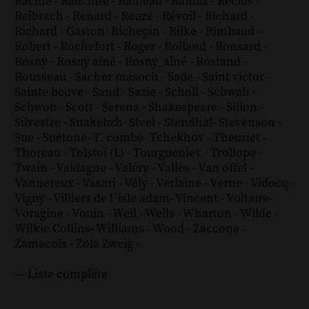
Racine
-
Radcliffe
-
Rameau
-
Ramuz
-
Reclus
-
Reibrach
-
Renard
-
Reuzé
-
Révoil
-
Richard
-
Richard - Gaston
-
Richepin
-
Rilke
-
Rimbaud
-
Robert
-
Rochefort
-
Roger
-
Rolland
-
Ronsard
-
Rosny
-
Rosny aîné
-
Rosny_aîné
-
Rostand
-
Rousseau
-
Sacher masoch
-
Sade
-
Saint victor
-
Sainte beuve
-
Sand
-
Sazie
-
Scholl
-
Schwab
-
Schwob
-
Scott
-
Serena
-
Shakespeare
-
Silion
-
Silvestre
-
Snakebzh
-
Steel
-
Stendhal
-
Stevenson
-
Sue
-
Suétone
-
T. combe
-
Tchekhov
-
Theuriet
-
Thoreau
-
Tolstoï (L)
-
Tourgueniev
-
Trollope
-
Twain
-
Valdagne
-
Valéry
-
Vallès
-
Van offel
-
Vannereux
-
Vasari
-
Vély
-
Verlaine
-
Verne
-
Vidocq
-
Vigny
-
Villiers de l´isle adam
-
Vincent
-
Voltaire
-
Voragine
-
Vouin
-
Weil
-
Wells
-
Wharton
-
Wilde
-
Wilkie Collins
-
Williams
-
Wood
-
Zaccone
-
Zamacoïs
-
Zola
Zweig
-
--- Liste complète