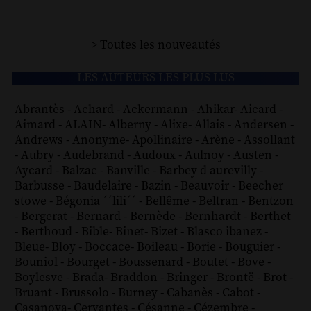
> Toutes les nouveautés
LES AUTEURS LES PLUS LUS
Abrantès
-
Achard
-
Ackermann
-
Ahikar
-
Aicard
-
Aimard
-
ALAIN
-
Alberny
-
Alixe
-
Allais
-
Andersen
-
Andrews
-
Anonyme
-
Apollinaire
-
Arène
-
Assollant
-
Aubry
-
Audebrand
-
Audoux
-
Aulnoy
-
Austen
-
Aycard
-
Balzac
-
Banville
-
Barbey d aurevilly
-
Barbusse
-
Baudelaire
-
Bazin
-
Beauvoir
-
Beecher
stowe
-
Bégonia ´´lili´´
-
Bellême
-
Beltran
-
Bentzon
-
Bergerat
-
Bernard
-
Bernède
-
Bernhardt
-
Berthet
-
Berthoud
-
Bible
-
Binet
-
Bizet
-
Blasco ibanez
-
Bleue
-
Bloy
-
Boccace
-
Boileau
-
Borie
-
Bouguier
-
Bouniol
-
Bourget
-
Boussenard
-
Boutet
-
Bove
-
Boylesve
-
Brada
-
Braddon
-
Bringer
-
Brontë
-
Brot
-
Bruant
-
Brussolo
-
Burney
-
Cabanès
-
Cabot
-
Casanova
-
Cervantes
-
Césanne
-
Cézembre
-