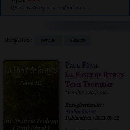
Tipeee
❤❤❤
👉
https://fr.tipeee.com/audiocite
-
Navigation :
RETOUR
ROMANS
Paul Féval
La Forêt de Rennes
Tome Troisième
(Version Intégrale)
Enregistrement :
Audiocite.net
Publication : 2011-09-12