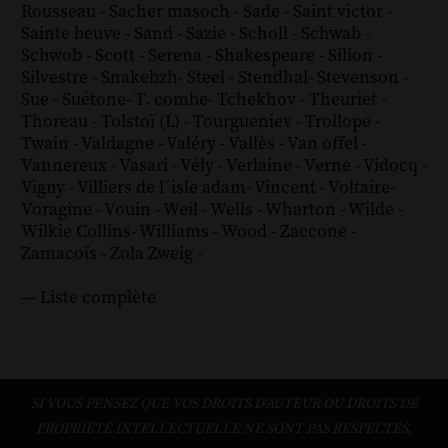
Rousseau
-
Sacher masoch
-
Sade
-
Saint victor
-
Sainte beuve
-
Sand
-
Sazie
-
Scholl
-
Schwab
-
Schwob
-
Scott
-
Serena
-
Shakespeare
-
Silion
-
Silvestre
-
Snakebzh
-
Steel
-
Stendhal
-
Stevenson
-
Sue
-
Suétone
-
T. combe
-
Tchekhov
-
Theuriet
-
Thoreau
-
Tolstoï (L)
-
Tourgueniev
-
Trollope
-
Twain
-
Valdagne
-
Valéry
-
Vallès
-
Van offel
-
Vannereux
-
Vasari
-
Vély
-
Verlaine
-
Verne
-
Vidocq
-
Vigny
-
Villiers de l´isle adam
-
Vincent
-
Voltaire
-
Voragine
-
Vouin
-
Weil
-
Wells
-
Wharton
-
Wilde
-
Wilkie Collins
-
Williams
-
Wood
-
Zaccone
-
Zamacoïs
-
Zola
Zweig
-
--- Liste complète
SI VOUS PENSEZ QUE VOS DROITS D'AUTEUR OU DROITS DE
PROPRIÉTÉ INTELLECTUELLE NE SONT PAS RESPECTÉS,