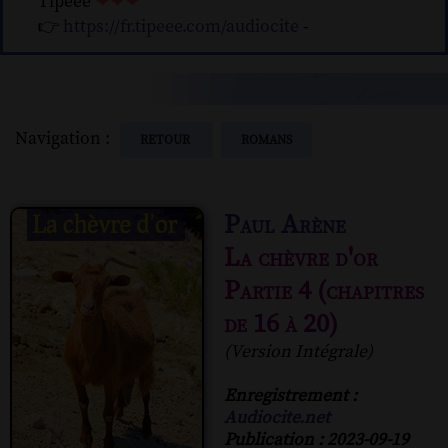
Tipeee
❤❤❤
👉
https://fr.tipeee.com/audiocite
-
Navigation :
RETOUR
ROMANS
Paul Arène
La chèvre d'or
Partie 4 (chapitres
de 16 à 20)
(Version Intégrale)
Enregistrement :
Audiocite.net
Publication : 2023-09-19