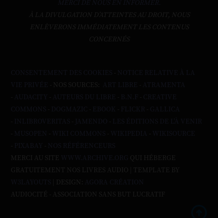
MERCI DE NOUS EN INFORMER.
À LA DIVULGATION D’ATTEINTES AU DROIT, NOUS
ENLÈVERONS IMMÉDIATEMENT LES CONTENUS
CONCERNÉS
CONSENTEMENT DES COOKIES
-
NOTICE RELATIVE À LA
VIE PRIVÉE
- NOS SOURCES:
ART LIBRE
-
ATRAMENTA
-
AUDACITY
-
AUTEURS DU LIBRE
-
B.N.F
-
CREATIVE
COMMONS
-
DOGMAZIC
-
EBOOK
-
FLICKR
-
GALLICA
-
INLIBROVERITAS
-
JAMENDO
-
LES ÉDITIONS DE L'À VENIR
-
MUSOPEN
-
WIKI COMMONS
-
WIKIPEDIA
-
WIKISOURCE
-
PIXABAY
-
NOS RÉFÉRENCEURS
MERCI AU SITE
WWW.ARCHIVE.ORG
QUI HÉBERGE
GRATUITEMENT NOS LIVRES AUDIO | TEMPLATE BY
W3LAYOUTS
| DESIGN:
AGORA CRÉATION
AUDIOCITÉ - ASSOCIATION SANS BUT LUCRATIF