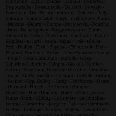
Courteline
-
Darrig
-
Daudet
-
Daumal
-
De nerval
-
De pourtalès
-
De renneville
-
De staël
-
De vesly
-
Decarreau
-
Del
-
Delarue mardrus
-
Delattre
-
Delly
-
Delorme
-
Demercastel
-
Derys
-
Desbordes Valmore
-
Dickens
-
Diderot
-
Dionne
-
Dostoïevski
-
Dourliac
-
Droz
-
Du boisgobey
-
Du gouezou vraz
-
Dumas
-
Dumas fils
-
Duruy
-
Duvernois
-
Eberhardt
-
Eluard
-
Esquiros
-
Essarts
-
Fabre
-
Faguet
-
Fée
-
Fénice
-
Féré
-
Feuillet
-
Féval
-
Feydeau
-
Filiatreault
-
Flat
-
Flaubert
-
Fontaine
-
Forbin
-
Alain-Fournier
-
France
-
Frapié
-
Funck Brentano
-
Futrelle
-
G@rp
-
Gaboriau
-
Gaboriau
-
Galopin
-
Gaskell
-
Gautier
-
Geffroy
-
Géode am
-
Géod´am
-
Girardin
-
Giraudoux
-
Gogol
-
Gorki
-
Gozlan
-
Gragnon
-
Gréville
-
Grimm
-
Guimet
-
Gyp
-
Halévy
-
Hardy
-
Hawthorne
-
Hearn
-
Hermant
-
Hirsch
-
Hoffmann
-
Homère
-
Houssaye
-
Huc
-
Huchon
-
Hugo
-
Irving
-
Jaloux
-
James
-
Janin
-
Kipling
-
La bruyère
-
La Fontaine
-
Lacroix
-
Lamartine
-
Larguier
-
Lavisse et rambaud
-
Le Braz
-
Le Rouge
-
Le roux
-
Leblanc
-
Leconte de
Lisle
-
Lecoq
-
Legrand
-
Lemaître
-
Leopardi
-