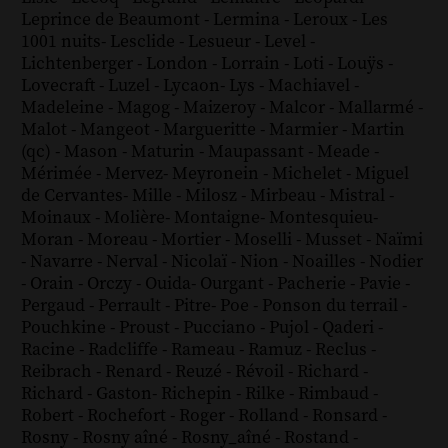
Leprince de Beaumont
-
Lermina
-
Leroux
-
Les
1001 nuits
-
Lesclide
-
Lesueur
-
Level
-
Lichtenberger
-
London
-
Lorrain
-
Loti
-
Louÿs
-
Lovecraft
-
Luzel
-
Lycaon
-
Lys
-
Machiavel
-
Madeleine
-
Magog
-
Maizeroy
-
Malcor
-
Mallarmé
-
Malot
-
Mangeot
-
Margueritte
-
Marmier
-
Martin
(qc)
-
Mason
-
Maturin
-
Maupassant
-
Meade
-
Mérimée
-
Mervez
-
Meyronein
-
Michelet
-
Miguel
de Cervantes
-
Mille
-
Milosz
-
Mirbeau
-
Mistral
-
Moinaux
-
Molière
-
Montaigne
-
Montesquieu
-
Moran
-
Moreau
-
Mortier
-
Moselli
-
Musset
-
Naïmi
-
Navarre
-
Nerval
-
Nicolaï
-
Nion
-
Noailles
-
Nodier
-
Orain
-
Orczy
-
Ouida
-
Ourgant
-
Pacherie
-
Pavie
-
Pergaud
-
Perrault
-
Pitre
-
Poe
-
Ponson du terrail
-
Pouchkine
-
Proust
-
Pucciano
-
Pujol
-
Qaderi
-
Racine
-
Radcliffe
-
Rameau
-
Ramuz
-
Reclus
-
Reibrach
-
Renard
-
Reuzé
-
Révoil
-
Richard
-
Richard - Gaston
-
Richepin
-
Rilke
-
Rimbaud
-
Robert
-
Rochefort
-
Roger
-
Rolland
-
Ronsard
-
Rosny
-
Rosny aîné
-
Rosny_aîné
-
Rostand
-