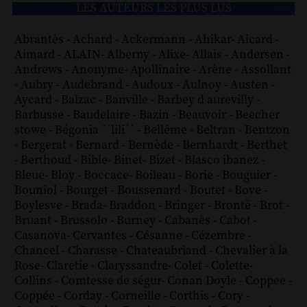
LES AUTEURS LES PLUS LUS
Abrantès
-
Achard
-
Ackermann
-
Ahikar
-
Aicard
-
Aimard
-
ALAIN
-
Alberny
-
Alixe
-
Allais
-
Andersen
-
Andrews
-
Anonyme
-
Apollinaire
-
Arène
-
Assollant
-
Aubry
-
Audebrand
-
Audoux
-
Aulnoy
-
Austen
-
Aycard
-
Balzac
-
Banville
-
Barbey d aurevilly
-
Barbusse
-
Baudelaire
-
Bazin
-
Beauvoir
-
Beecher
stowe
-
Bégonia ´´lili´´
-
Bellême
-
Beltran
-
Bentzon
-
Bergerat
-
Bernard
-
Bernède
-
Bernhardt
-
Berthet
-
Berthoud
-
Bible
-
Binet
-
Bizet
-
Blasco ibanez
-
Bleue
-
Bloy
-
Boccace
-
Boileau
-
Borie
-
Bouguier
-
Bouniol
-
Bourget
-
Boussenard
-
Boutet
-
Bove
-
Boylesve
-
Brada
-
Braddon
-
Bringer
-
Brontë
-
Brot
-
Bruant
-
Brussolo
-
Burney
-
Cabanès
-
Cabot
-
Casanova
-
Cervantes
-
Césanne
-
Cézembre
-
Chancel
-
Charasse
-
Chateaubriand
-
Chevalier à la
Rose
-
Claretie
-
Claryssandre
-
Colet
-
Colette
-
Collins
-
Comtesse de ségur
-
Conan Doyle
-
Coppee
-
Coppée
-
Corday
-
Corneille
-
Corthis
-
Cory
-