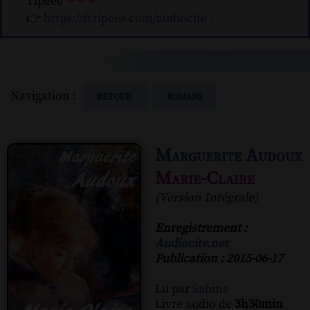
Tipeee
❤❤❤
👉
https://fr.tipeee.com/audiocite
-
Navigation :
RETOUR
ROMANS
Marguerite Audoux
Marie-Claire
(Version Intégrale)
Enregistrement :
Audiocite.net
Publication : 2015-06-17
Lu par
Sabine
Livre audio de
3h30min