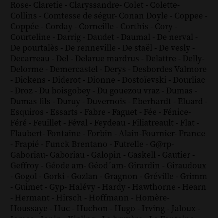
Rose
-
Claretie
-
Claryssandre
-
Colet
-
Colette
-
Collins
-
Comtesse de ségur
-
Conan Doyle
-
Coppee
-
Coppée
-
Corday
-
Corneille
-
Corthis
-
Cory
-
Courteline
-
Darrig
-
Daudet
-
Daumal
-
De nerval
-
De pourtalès
-
De renneville
-
De staël
-
De vesly
-
Decarreau
-
Del
-
Delarue mardrus
-
Delattre
-
Delly
-
Delorme
-
Demercastel
-
Derys
-
Desbordes Valmore
-
Dickens
-
Diderot
-
Dionne
-
Dostoïevski
-
Dourliac
-
Droz
-
Du boisgobey
-
Du gouezou vraz
-
Dumas
-
Dumas fils
-
Duruy
-
Duvernois
-
Eberhardt
-
Eluard
-
Esquiros
-
Essarts
-
Fabre
-
Faguet
-
Fée
-
Fénice
-
Féré
-
Feuillet
-
Féval
-
Feydeau
-
Filiatreault
-
Flat
-
Flaubert
-
Fontaine
-
Forbin
-
Alain-Fournier
-
France
-
Frapié
-
Funck Brentano
-
Futrelle
-
G@rp
-
Gaboriau
-
Gaboriau
-
Galopin
-
Gaskell
-
Gautier
-
Geffroy
-
Géode am
-
Géod´am
-
Girardin
-
Giraudoux
-
Gogol
-
Gorki
-
Gozlan
-
Gragnon
-
Gréville
-
Grimm
-
Guimet
-
Gyp
-
Halévy
-
Hardy
-
Hawthorne
-
Hearn
-
Hermant
-
Hirsch
-
Hoffmann
-
Homère
-
Houssaye
-
Huc
-
Huchon
-
Hugo
-
Irving
-
Jaloux
-