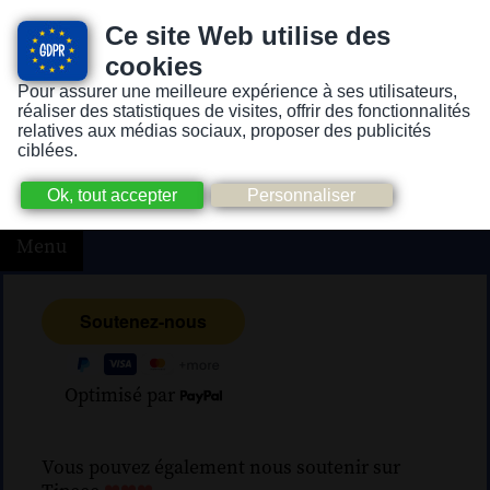
Ce site Web utilise des
cookies
Pour assurer une meilleure expérience à ses utilisateurs,
Version pour personnes mal-voyantes ou non-voyantes
réaliser des statistiques de visites, offrir des fonctionnalités
relatives aux médias sociaux, proposer des publicités
ciblées.
Menu
Optimisé par
Vous pouvez également nous soutenir sur