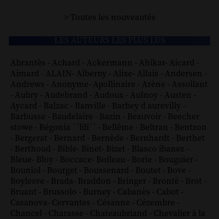
> Toutes les nouveautés
LES AUTEURS LES PLUS LUS
Abrantès
-
Achard
-
Ackermann
-
Ahikar
-
Aicard
-
Aimard
-
ALAIN
-
Alberny
-
Alixe
-
Allais
-
Andersen
-
Andrews
-
Anonyme
-
Apollinaire
-
Arène
-
Assollant
-
Aubry
-
Audebrand
-
Audoux
-
Aulnoy
-
Austen
-
Aycard
-
Balzac
-
Banville
-
Barbey d aurevilly
-
Barbusse
-
Baudelaire
-
Bazin
-
Beauvoir
-
Beecher
stowe
-
Bégonia ´´lili´´
-
Bellême
-
Beltran
-
Bentzon
-
Bergerat
-
Bernard
-
Bernède
-
Bernhardt
-
Berthet
-
Berthoud
-
Bible
-
Binet
-
Bizet
-
Blasco ibanez
-
Bleue
-
Bloy
-
Boccace
-
Boileau
-
Borie
-
Bouguier
-
Bouniol
-
Bourget
-
Boussenard
-
Boutet
-
Bove
-
Boylesve
-
Brada
-
Braddon
-
Bringer
-
Brontë
-
Brot
-
Bruant
-
Brussolo
-
Burney
-
Cabanès
-
Cabot
-
Casanova
-
Cervantes
-
Césanne
-
Cézembre
-
Chancel
-
Charasse
-
Chateaubriand
-
Chevalier à la