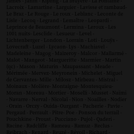
James
-
Janin
-
Kipling
-
La bruyère
-
La Fontaine
-
Lacroix
-
Lamartine
-
Larguier
-
Lavisse et rambaud
-
Le Braz
-
Le Rouge
-
Le roux
-
Leblanc
-
Leconte de
Lisle
-
Lecoq
-
Legrand
-
Lemaître
-
Leopardi
-
Leprince de Beaumont
-
Lermina
-
Leroux
-
Les
1001 nuits
-
Lesclide
-
Lesueur
-
Level
-
Lichtenberger
-
London
-
Lorrain
-
Loti
-
Louÿs
-
Lovecraft
-
Luzel
-
Lycaon
-
Lys
-
Machiavel
-
Madeleine
-
Magog
-
Maizeroy
-
Malcor
-
Mallarmé
-
Malot
-
Mangeot
-
Margueritte
-
Marmier
-
Martin
(qc)
-
Mason
-
Maturin
-
Maupassant
-
Meade
-
Mérimée
-
Mervez
-
Meyronein
-
Michelet
-
Miguel
de Cervantes
-
Mille
-
Milosz
-
Mirbeau
-
Mistral
-
Moinaux
-
Molière
-
Montaigne
-
Montesquieu
-
Moran
-
Moreau
-
Mortier
-
Moselli
-
Musset
-
Naïmi
-
Navarre
-
Nerval
-
Nicolaï
-
Nion
-
Noailles
-
Nodier
-
Orain
-
Orczy
-
Ouida
-
Ourgant
-
Pacherie
-
Pavie
-
Pergaud
-
Perrault
-
Pitre
-
Poe
-
Ponson du terrail
-
Pouchkine
-
Proust
-
Pucciano
-
Pujol
-
Qaderi
-
Racine
-
Radcliffe
-
Rameau
-
Ramuz
-
Reclus
-
Reibrach
-
Renard
-
Reuzé
-
Révoil
-
Richard
-