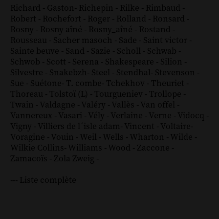
Richard - Gaston
-
Richepin
-
Rilke
-
Rimbaud
-
Robert
-
Rochefort
-
Roger
-
Rolland
-
Ronsard
-
Rosny
-
Rosny aîné
-
Rosny_aîné
-
Rostand
-
Rousseau
-
Sacher masoch
-
Sade
-
Saint victor
-
Sainte beuve
-
Sand
-
Sazie
-
Scholl
-
Schwab
-
Schwob
-
Scott
-
Serena
-
Shakespeare
-
Silion
-
Silvestre
-
Snakebzh
-
Steel
-
Stendhal
-
Stevenson
-
Sue
-
Suétone
-
T. combe
-
Tchekhov
-
Theuriet
-
Thoreau
-
Tolstoï (L)
-
Tourgueniev
-
Trollope
-
Twain
-
Valdagne
-
Valéry
-
Vallès
-
Van offel
-
Vannereux
-
Vasari
-
Vély
-
Verlaine
-
Verne
-
Vidocq
-
Vigny
-
Villiers de l´isle adam
-
Vincent
-
Voltaire
-
Voragine
-
Vouin
-
Weil
-
Wells
-
Wharton
-
Wilde
-
Wilkie Collins
-
Williams
-
Wood
-
Zaccone
-
Zamacoïs
-
Zola
Zweig
-
--- Liste complète