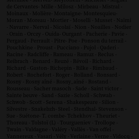
de Cervantes
-
Mille
-
Milosz
-
Mirbeau
-
Mistral
-
Moinaux
-
Molière
-
Montaigne
-
Montesquieu
-
Moran
-
Moreau
-
Mortier
-
Moselli
-
Musset
-
Naïmi
-
Navarre
-
Nerval
-
Nicolaï
-
Nion
-
Noailles
-
Nodier
-
Orain
-
Orczy
-
Ouida
-
Ourgant
-
Pacherie
-
Pavie
-
Pergaud
-
Perrault
-
Pitre
-
Poe
-
Ponson du terrail
-
Pouchkine
-
Proust
-
Pucciano
-
Pujol
-
Qaderi
-
Racine
-
Radcliffe
-
Rameau
-
Ramuz
-
Reclus
-
Reibrach
-
Renard
-
Reuzé
-
Révoil
-
Richard
-
Richard - Gaston
-
Richepin
-
Rilke
-
Rimbaud
-
Robert
-
Rochefort
-
Roger
-
Rolland
-
Ronsard
-
Rosny
-
Rosny aîné
-
Rosny_aîné
-
Rostand
-
Rousseau
-
Sacher masoch
-
Sade
-
Saint victor
-
Sainte beuve
-
Sand
-
Sazie
-
Scholl
-
Schwab
-
Schwob
-
Scott
-
Serena
-
Shakespeare
-
Silion
-
Silvestre
-
Snakebzh
-
Steel
-
Stendhal
-
Stevenson
-
Sue
-
Suétone
-
T. combe
-
Tchekhov
-
Theuriet
-
Thoreau
-
Tolstoï (L)
-
Tourgueniev
-
Trollope
-
Twain
-
Valdagne
-
Valéry
-
Vallès
-
Van offel
-
Vannereux
-
Vasari
-
Vély
-
Verlaine
-
Verne
-
Vidocq
-