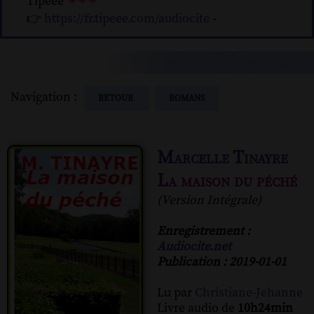
Tipeee
❤❤❤
👉
https://fr.tipeee.com/audiocite
-
Navigation :
RETOUR
ROMANS
Marcelle Tinayre
La maison du péché
(Version Intégrale)
Enregistrement :
Audiocite.net
Publication : 2019-01-01
Lu par
Christiane-Jehanne
Livre audio de
10h24min