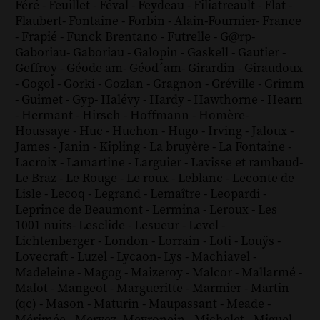
Féré
-
Feuillet
-
Féval
-
Feydeau
-
Filiatreault
-
Flat
-
Flaubert
-
Fontaine
-
Forbin
-
Alain-Fournier
-
France
-
Frapié
-
Funck Brentano
-
Futrelle
-
G@rp
-
Gaboriau
-
Gaboriau
-
Galopin
-
Gaskell
-
Gautier
-
Geffroy
-
Géode am
-
Géod´am
-
Girardin
-
Giraudoux
-
Gogol
-
Gorki
-
Gozlan
-
Gragnon
-
Gréville
-
Grimm
-
Guimet
-
Gyp
-
Halévy
-
Hardy
-
Hawthorne
-
Hearn
-
Hermant
-
Hirsch
-
Hoffmann
-
Homère
-
Houssaye
-
Huc
-
Huchon
-
Hugo
-
Irving
-
Jaloux
-
James
-
Janin
-
Kipling
-
La bruyère
-
La Fontaine
-
Lacroix
-
Lamartine
-
Larguier
-
Lavisse et rambaud
-
Le Braz
-
Le Rouge
-
Le roux
-
Leblanc
-
Leconte de
Lisle
-
Lecoq
-
Legrand
-
Lemaître
-
Leopardi
-
Leprince de Beaumont
-
Lermina
-
Leroux
-
Les
1001 nuits
-
Lesclide
-
Lesueur
-
Level
-
Lichtenberger
-
London
-
Lorrain
-
Loti
-
Louÿs
-
Lovecraft
-
Luzel
-
Lycaon
-
Lys
-
Machiavel
-
Madeleine
-
Magog
-
Maizeroy
-
Malcor
-
Mallarmé
-
Malot
-
Mangeot
-
Margueritte
-
Marmier
-
Martin
(qc)
-
Mason
-
Maturin
-
Maupassant
-
Meade
-
Mérimée
-
Mervez
-
Meyronein
-
Michelet
-
Miguel