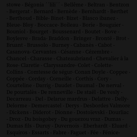
stowe
-
Bégonia ´´lili´´
-
Bellême
-
Beltran
-
Bentzon
-
Bergerat
-
Bernard
-
Bernède
-
Bernhardt
-
Berthet
-
Berthoud
-
Bible
-
Binet
-
Bizet
-
Blasco ibanez
-
Bleue
-
Bloy
-
Boccace
-
Boileau
-
Borie
-
Bouguier
-
Bouniol
-
Bourget
-
Boussenard
-
Boutet
-
Bove
-
Boylesve
-
Brada
-
Braddon
-
Bringer
-
Brontë
-
Brot
-
Bruant
-
Brussolo
-
Burney
-
Cabanès
-
Cabot
-
Casanova
-
Cervantes
-
Césanne
-
Cézembre
-
Chancel
-
Charasse
-
Chateaubriand
-
Chevalier à la
Rose
-
Claretie
-
Claryssandre
-
Colet
-
Colette
-
Collins
-
Comtesse de ségur
-
Conan Doyle
-
Coppee
-
Coppée
-
Corday
-
Corneille
-
Corthis
-
Cory
-
Courteline
-
Darrig
-
Daudet
-
Daumal
-
De nerval
-
De pourtalès
-
De renneville
-
De staël
-
De vesly
-
Decarreau
-
Del
-
Delarue mardrus
-
Delattre
-
Delly
-
Delorme
-
Demercastel
-
Derys
-
Desbordes Valmore
-
Dickens
-
Diderot
-
Dionne
-
Dostoïevski
-
Dourliac
-
Droz
-
Du boisgobey
-
Du gouezou vraz
-
Dumas
-
Dumas fils
-
Duruy
-
Duvernois
-
Eberhardt
-
Eluard
-
Esquiros
-
Essarts
-
Fabre
-
Faguet
-
Fée
-
Fénice
-