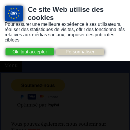
Ce site Web utilise des
cookies
Pour assurer une meilleure expérience à ses utilisateurs,
Version pour personnes mal-voyantes ou non-voyantes
réaliser des statistiques de visites, offrir des fonctionnalités
relatives aux médias sociaux, proposer des publicités
ciblées.
Menu
Optimisé par
Vous pouvez également nous soutenir sur