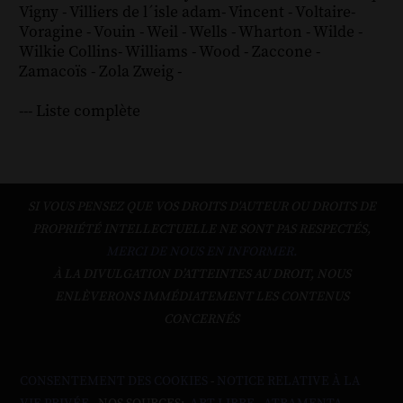
Vigny
-
Villiers de l´isle adam
-
Vincent
-
Voltaire
-
Voragine
-
Vouin
-
Weil
-
Wells
-
Wharton
-
Wilde
-
Wilkie Collins
-
Williams
-
Wood
-
Zaccone
-
Zamacoïs
-
Zola
Zweig
-
--- Liste complète
SI VOUS PENSEZ QUE VOS DROITS D'AUTEUR OU DROITS DE
PROPRIÉTÉ INTELLECTUELLE NE SONT PAS RESPECTÉS,
MERCI DE NOUS EN INFORMER.
À LA DIVULGATION D’ATTEINTES AU DROIT, NOUS
ENLÈVERONS IMMÉDIATEMENT LES CONTENUS
CONCERNÉS
CONSENTEMENT DES COOKIES
-
NOTICE RELATIVE À LA