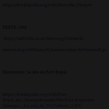
https://fr.wikipedia.org/wiki/Marcelle_Tinayre
TEXTE :1902
https://ia801406.us.archive.org/3/items/la
maisondupch00tinauoft/lamaisondupch00tinauoft.pdf
Illustration : le site de Port-Royal
https://fr.wikipedia.org/wiki/Port-
Royal_des_Champs#/media/File:Port-Royal-des-
Champs_-_Le_site_de_l%27abbaye_2.JPG