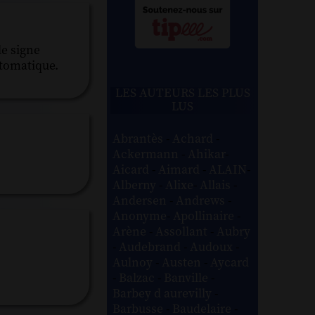
le signe
utomatique.
LES AUTEURS LES PLUS
LUS
Abrantès
-
Achard
-
Ackermann
-
Ahikar
-
Aicard
-
Aimard
-
ALAIN
-
Alberny
-
Alixe
-
Allais
-
Andersen
-
Andrews
-
Anonyme
-
Apollinaire
-
Arène
-
Assollant
-
Aubry
-
Audebrand
-
Audoux
-
Aulnoy
-
Austen
-
Aycard
-
Balzac
-
Banville
-
Barbey d aurevilly
-
Barbusse
-
Baudelaire
-