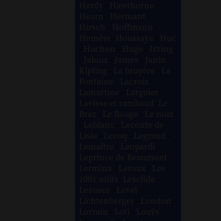
Hardy
-
Hawthorne
-
Hearn
-
Hermant
-
Hirsch
-
Hoffmann
-
Homère
-
Houssaye
-
Huc
-
Huchon
-
Hugo
-
Irving
-
Jaloux
-
James
-
Janin
-
Kipling
-
La bruyère
-
La
Fontaine
-
Lacroix
-
Lamartine
-
Larguier
-
Lavisse et rambaud
-
Le
Braz
-
Le Rouge
-
Le roux
-
Leblanc
-
Leconte de
Lisle
-
Lecoq
-
Legrand
-
Lemaître
-
Leopardi
-
Leprince de Beaumont
-
Lermina
-
Leroux
-
Les
1001 nuits
-
Lesclide
-
Lesueur
-
Level
-
Lichtenberger
-
London
-
Lorrain
-
Loti
-
Louÿs
-