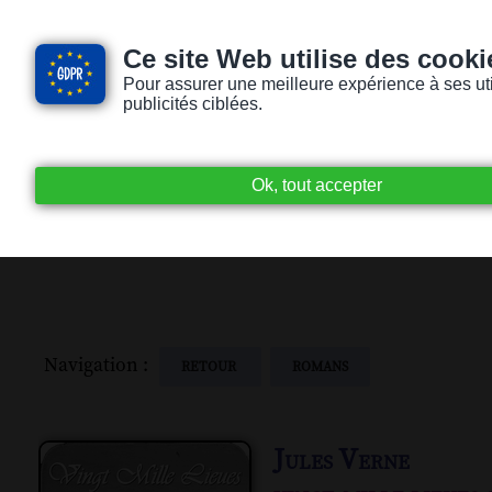
Ce site Web utilise des cooki
Pour assurer une meilleure expérience à ses utili
publicités ciblées.
Accueil
Livres audio
Lecteurs / Lectr
Navigation :
RETOUR
ROMANS
Jules Verne