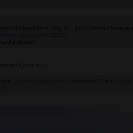
ingtmillelieue00vern_orig_0211.jp2 trouvé sur internet 
w/index.php?curid=13252315
ux et palpitant.
 monde! A juste titre!
ontrat
Creative Commons BY (attribution) NC (Pas d'utilis
ns)
.