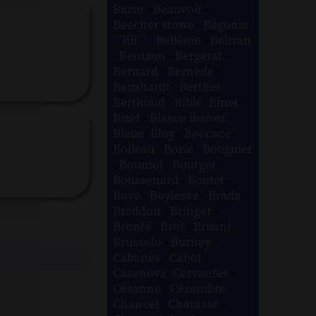
Bazin
-
Beauvoir
-
Beecher stowe
-
Bégonia
´´lili´´
-
Bellême
-
Beltran
-
Bentzon
-
Bergerat
-
Bernard
-
Bernède
-
Bernhardt
-
Berthet
-
Berthoud
-
Bible
-
Binet
-
Bizet
-
Blasco ibanez
-
Bleue
-
Bloy
-
Boccace
-
Boileau
-
Borie
-
Bouguier
-
Bouniol
-
Bourget
-
Boussenard
-
Boutet
-
Bove
-
Boylesve
-
Brada
-
Braddon
-
Bringer
-
Brontë
-
Brot
-
Bruant
-
Brussolo
-
Burney
-
Cabanès
-
Cabot
-
Casanova
-
Cervantes
-
Césanne
-
Cézembre
-
Chancel
-
Charasse
-