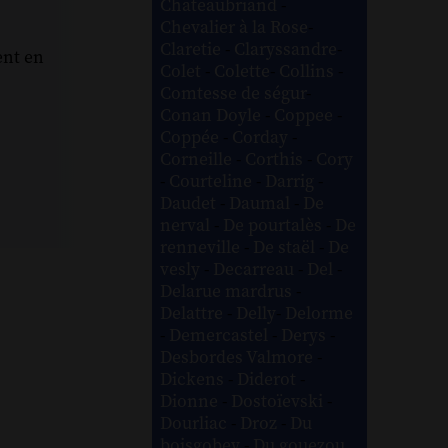
Chateaubriand
-
Chevalier à la Rose
-
Claretie
-
Claryssandre
-
ent en
Colet
-
Colette
-
Collins
-
Comtesse de ségur
-
Conan Doyle
-
Coppee
-
Coppée
-
Corday
-
Corneille
-
Corthis
-
Cory
-
Courteline
-
Darrig
-
Daudet
-
Daumal
-
De
nerval
-
De pourtalès
-
De
renneville
-
De staël
-
De
vesly
-
Decarreau
-
Del
-
Delarue mardrus
-
Delattre
-
Delly
-
Delorme
-
Demercastel
-
Derys
-
Desbordes Valmore
-
Dickens
-
Diderot
-
Dionne
-
Dostoïevski
-
Dourliac
-
Droz
-
Du
boisgobey
-
Du gouezou