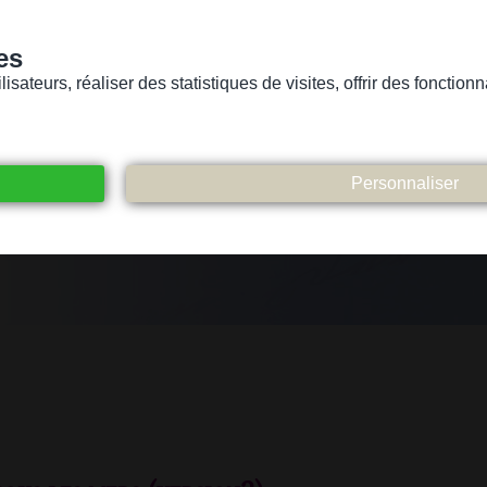
es
sateurs, réaliser des statistiques de visites, offrir des fonctio
Version pour personnes mal-voyantes ou non-voyantes
ices
Suivez-nous
Participez
Contact