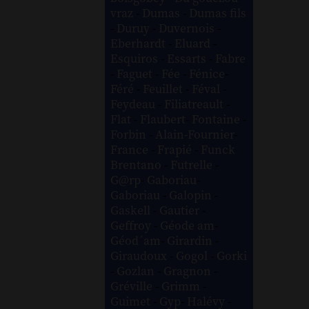
vraz
-
Dumas
-
Dumas fils
-
Duruy
-
Duvernois
-
Eberhardt
-
Eluard
-
Esquiros
-
Essarts
-
Fabre
-
Faguet
-
Fée
-
Fénice
-
Féré
-
Feuillet
-
Féval
-
Feydeau
-
Filiatreault
-
Flat
-
Flaubert
-
Fontaine
-
Forbin
-
Alain-Fournier
-
France
-
Frapié
-
Funck
Brentano
-
Futrelle
-
G@rp
-
Gaboriau
-
Gaboriau
-
Galopin
-
Gaskell
-
Gautier
-
Geffroy
-
Géode am
-
Géod´am
-
Girardin
-
Giraudoux
-
Gogol
-
Gorki
-
Gozlan
-
Gragnon
-
Gréville
-
Grimm
-
Guimet
-
Gyp
-
Halévy
-