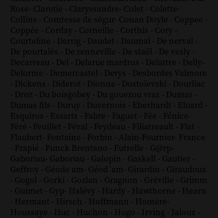
Rose
-
Claretie
-
Claryssandre
-
Colet
-
Colette
-
Collins
-
Comtesse de ségur
-
Conan Doyle
-
Coppee
-
Coppée
-
Corday
-
Corneille
-
Corthis
-
Cory
-
Courteline
-
Darrig
-
Daudet
-
Daumal
-
De nerval
-
De pourtalès
-
De renneville
-
De staël
-
De vesly
-
Decarreau
-
Del
-
Delarue mardrus
-
Delattre
-
Delly
-
Delorme
-
Demercastel
-
Derys
-
Desbordes Valmore
-
Dickens
-
Diderot
-
Dionne
-
Dostoïevski
-
Dourliac
-
Droz
-
Du boisgobey
-
Du gouezou vraz
-
Dumas
-
Dumas fils
-
Duruy
-
Duvernois
-
Eberhardt
-
Eluard
-
Esquiros
-
Essarts
-
Fabre
-
Faguet
-
Fée
-
Fénice
-
Féré
-
Feuillet
-
Féval
-
Feydeau
-
Filiatreault
-
Flat
-
Flaubert
-
Fontaine
-
Forbin
-
Alain-Fournier
-
France
-
Frapié
-
Funck Brentano
-
Futrelle
-
G@rp
-
Gaboriau
-
Gaboriau
-
Galopin
-
Gaskell
-
Gautier
-
Geffroy
-
Géode am
-
Géod´am
-
Girardin
-
Giraudoux
-
Gogol
-
Gorki
-
Gozlan
-
Gragnon
-
Gréville
-
Grimm
-
Guimet
-
Gyp
-
Halévy
-
Hardy
-
Hawthorne
-
Hearn
-
Hermant
-
Hirsch
-
Hoffmann
-
Homère
-
Houssaye
-
Huc
-
Huchon
-
Hugo
-
Irving
-
Jaloux
-