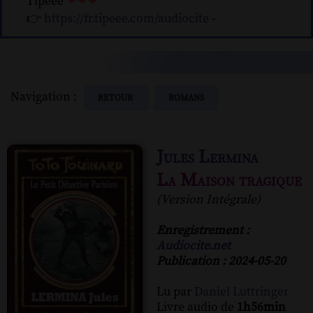
Tipeee
❤❤❤
👉
https://fr.tipeee.com/audiocite
-
Navigation :
RETOUR
ROMANS
Jules Lermina
La Maison tragique
(Version Intégrale)
Enregistrement :
Audiocite.net
Publication : 2024-05-20
Lu par
Daniel Luttringer
Livre audio de
1h56min