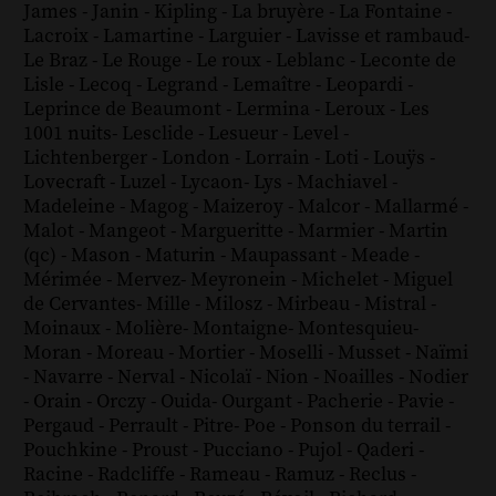
James
-
Janin
-
Kipling
-
La bruyère
-
La Fontaine
-
Lacroix
-
Lamartine
-
Larguier
-
Lavisse et rambaud
-
Le Braz
-
Le Rouge
-
Le roux
-
Leblanc
-
Leconte de
Lisle
-
Lecoq
-
Legrand
-
Lemaître
-
Leopardi
-
Leprince de Beaumont
-
Lermina
-
Leroux
-
Les
1001 nuits
-
Lesclide
-
Lesueur
-
Level
-
Lichtenberger
-
London
-
Lorrain
-
Loti
-
Louÿs
-
Lovecraft
-
Luzel
-
Lycaon
-
Lys
-
Machiavel
-
Madeleine
-
Magog
-
Maizeroy
-
Malcor
-
Mallarmé
-
Malot
-
Mangeot
-
Margueritte
-
Marmier
-
Martin
(qc)
-
Mason
-
Maturin
-
Maupassant
-
Meade
-
Mérimée
-
Mervez
-
Meyronein
-
Michelet
-
Miguel
de Cervantes
-
Mille
-
Milosz
-
Mirbeau
-
Mistral
-
Moinaux
-
Molière
-
Montaigne
-
Montesquieu
-
Moran
-
Moreau
-
Mortier
-
Moselli
-
Musset
-
Naïmi
-
Navarre
-
Nerval
-
Nicolaï
-
Nion
-
Noailles
-
Nodier
-
Orain
-
Orczy
-
Ouida
-
Ourgant
-
Pacherie
-
Pavie
-
Pergaud
-
Perrault
-
Pitre
-
Poe
-
Ponson du terrail
-
Pouchkine
-
Proust
-
Pucciano
-
Pujol
-
Qaderi
-
Racine
-
Radcliffe
-
Rameau
-
Ramuz
-
Reclus
-