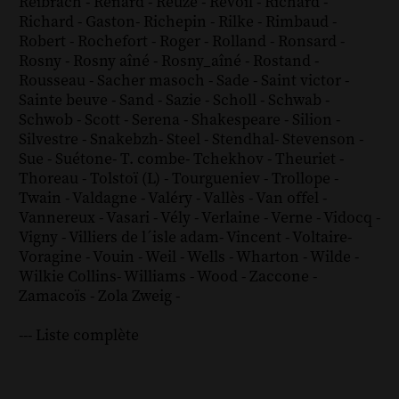
Reibrach
-
Renard
-
Reuzé
-
Révoil
-
Richard
-
Richard - Gaston
-
Richepin
-
Rilke
-
Rimbaud
-
Robert
-
Rochefort
-
Roger
-
Rolland
-
Ronsard
-
Rosny
-
Rosny aîné
-
Rosny_aîné
-
Rostand
-
Rousseau
-
Sacher masoch
-
Sade
-
Saint victor
-
Sainte beuve
-
Sand
-
Sazie
-
Scholl
-
Schwab
-
Schwob
-
Scott
-
Serena
-
Shakespeare
-
Silion
-
Silvestre
-
Snakebzh
-
Steel
-
Stendhal
-
Stevenson
-
Sue
-
Suétone
-
T. combe
-
Tchekhov
-
Theuriet
-
Thoreau
-
Tolstoï (L)
-
Tourgueniev
-
Trollope
-
Twain
-
Valdagne
-
Valéry
-
Vallès
-
Van offel
-
Vannereux
-
Vasari
-
Vély
-
Verlaine
-
Verne
-
Vidocq
-
Vigny
-
Villiers de l´isle adam
-
Vincent
-
Voltaire
-
Voragine
-
Vouin
-
Weil
-
Wells
-
Wharton
-
Wilde
-
Wilkie Collins
-
Williams
-
Wood
-
Zaccone
-
Zamacoïs
-
Zola
Zweig
-
--- Liste complète