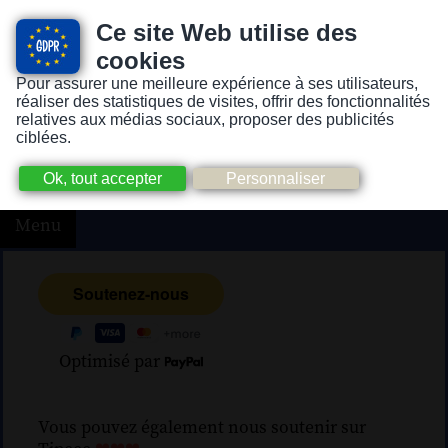
Ce site Web utilise des
cookies
Pour assurer une meilleure expérience à ses utilisateurs,
Version pour personnes mal-voyantes ou non-voyantes
réaliser des statistiques de visites, offrir des fonctionnalités
relatives aux médias sociaux, proposer des publicités
ciblées.
Menu
Optimisé par
Vous pouvez également nous soutenir sur