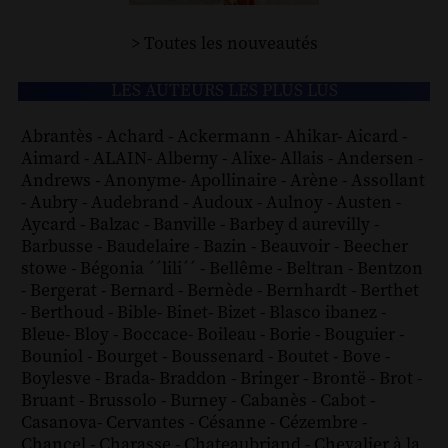
> Toutes les nouveautés
LES AUTEURS LES PLUS LUS
Abrantès
-
Achard
-
Ackermann
-
Ahikar
-
Aicard
-
Aimard
-
ALAIN
-
Alberny
-
Alixe
-
Allais
-
Andersen
-
Andrews
-
Anonyme
-
Apollinaire
-
Arène
-
Assollant
-
Aubry
-
Audebrand
-
Audoux
-
Aulnoy
-
Austen
-
Aycard
-
Balzac
-
Banville
-
Barbey d aurevilly
-
Barbusse
-
Baudelaire
-
Bazin
-
Beauvoir
-
Beecher
stowe
-
Bégonia ´´lili´´
-
Bellême
-
Beltran
-
Bentzon
-
Bergerat
-
Bernard
-
Bernède
-
Bernhardt
-
Berthet
-
Berthoud
-
Bible
-
Binet
-
Bizet
-
Blasco ibanez
-
Bleue
-
Bloy
-
Boccace
-
Boileau
-
Borie
-
Bouguier
-
Bouniol
-
Bourget
-
Boussenard
-
Boutet
-
Bove
-
Boylesve
-
Brada
-
Braddon
-
Bringer
-
Brontë
-
Brot
-
Bruant
-
Brussolo
-
Burney
-
Cabanès
-
Cabot
-
Casanova
-
Cervantes
-
Césanne
-
Cézembre
-
Chancel
-
Charasse
-
Chateaubriand
-
Chevalier à la