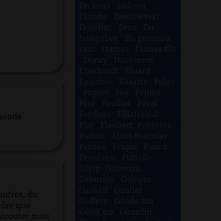
Dickens
-
Diderot
-
Dionne
-
Dostoïevski
-
Dourliac
-
Droz
-
Du
boisgobey
-
Du gouezou
vraz
-
Dumas
-
Dumas fils
-
Duruy
-
Duvernois
-
Eberhardt
-
Eluard
-
Esquiros
-
Essarts
-
Fabre
-
Faguet
-
Fée
-
Fénice
-
Féré
-
Feuillet
-
Féval
-
Feydeau
-
Filiatreault
-
 monde
Flat
-
Flaubert
-
Fontaine
-
Forbin
-
Alain-Fournier
-
France
-
Frapié
-
Funck
Brentano
-
Futrelle
-
G@rp
-
Gaboriau
-
Gaboriau
-
Galopin
-
Gaskell
-
Gautier
-
autres, du
Geffroy
-
Géode am
-
 sûre que
Géod´am
-
Girardin
-
 écouter mais