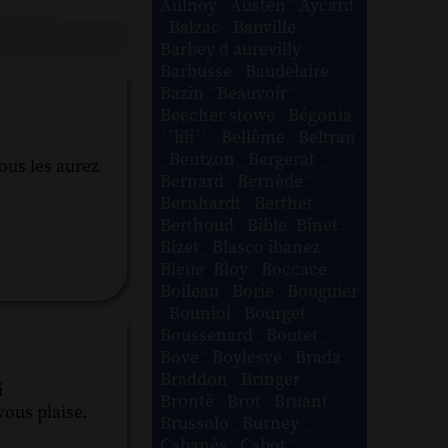
Aulnoy
-
Austen
-
Aycard
-
Balzac
-
Banville
-
Barbey d aurevilly
-
Barbusse
-
Baudelaire
-
Bazin
-
Beauvoir
-
Beecher stowe
-
Bégonia
´´lili´´
-
Bellême
-
Beltran
-
Bentzon
-
Bergerat
-
ous les aurez
Bernard
-
Bernède
-
Bernhardt
-
Berthet
-
Berthoud
-
Bible
-
Binet
-
Bizet
-
Blasco ibanez
-
Bleue
-
Bloy
-
Boccace
-
Boileau
-
Borie
-
Bouguier
-
Bouniol
-
Bourget
-
Boussenard
-
Boutet
-
Bove
-
Boylesve
-
Brada
-
Braddon
-
Bringer
-
i
Brontë
-
Brot
-
Bruant
-
vous plaise.
Brussolo
-
Burney
-
Cabanès
-
Cabot
-