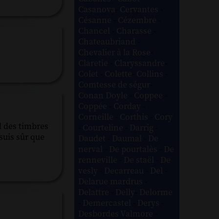
Casanova
-
Cervantes
-
Césanne
-
Cézembre
-
Chancel
-
Charasse
-
Chateaubriand
-
Chevalier à la Rose
-
Claretie
-
Claryssandre
-
Colet
-
Colette
-
Collins
-
Comtesse de ségur
-
Conan Doyle
-
Coppee
-
Coppée
-
Corday
-
Corneille
-
Corthis
-
Cory
d des timbres
-
Courteline
-
Darrig
-
 suis sûr que
Daudet
-
Daumal
-
De
nerval
-
De pourtalès
-
De
renneville
-
De staël
-
De
vesly
-
Decarreau
-
Del
-
Delarue mardrus
-
Delattre
-
Delly
-
Delorme
-
Demercastel
-
Derys
-
Desbordes Valmore
-