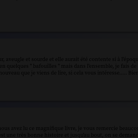
aveugle et sourde et elle aurait été contente si à l'époque
bien quelques " bafouilles " mais dans l'ensemble, je fais 
veau que je viens de lire, si cela vous intéresse..... Bie
ous avez lu ce magnifique livre, je vous remercie beaucou
est une très bonne histoire et jusqu'au bout, on se dem