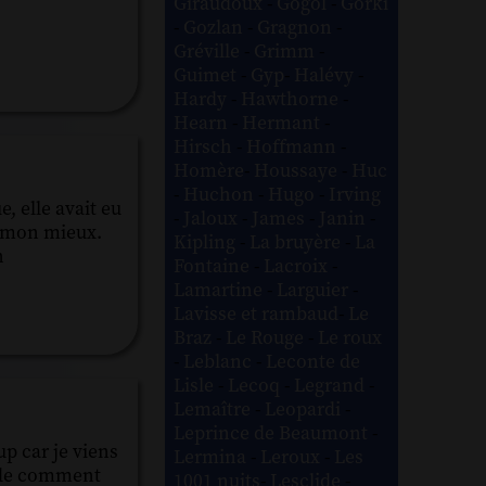
Giraudoux
-
Gogol
-
Gorki
-
Gozlan
-
Gragnon
-
Gréville
-
Grimm
-
Guimet
-
Gyp
-
Halévy
-
Hardy
-
Hawthorne
-
Hearn
-
Hermant
-
Hirsch
-
Hoffmann
-
Homère
-
Houssaye
-
Huc
-
Huchon
-
Hugo
-
Irving
, elle avait eu
-
Jaloux
-
James
-
Janin
-
de mon mieux.
Kipling
-
La bruyère
-
La
n
Fontaine
-
Lacroix
-
Lamartine
-
Larguier
-
Lavisse et rambaud
-
Le
Braz
-
Le Rouge
-
Le roux
-
Leblanc
-
Leconte de
Lisle
-
Lecoq
-
Legrand
-
Lemaître
-
Leopardi
-
Leprince de Beaumont
-
p car je viens
Lermina
-
Leroux
-
Les
ande comment
1001 nuits
-
Lesclide
-