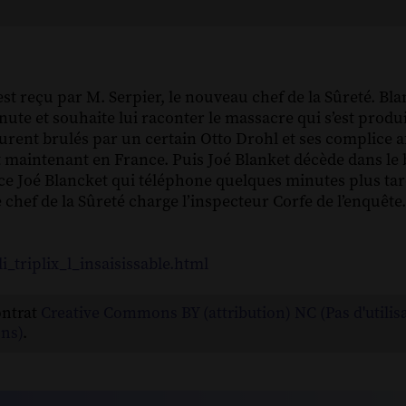
est reçu par M. Serpier, le nouveau chef de la Sûreté. Bl
ute et souhaite lui raconter le massacre qui s’est produ
y furent brulés par un certain Otto Drohl et ses complice 
t maintenant en France. Puis Joé Blanket décède dans le
 ce Joé Blancket qui téléphone quelques minutes plus tar
hef de la Sûreté charge l’inspecteur Corfe de l’enquête. 
_triplix_l_insaisissable.html
ontrat
Creative Commons BY (attribution) NC (Pas d'utilis
ns)
.