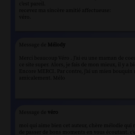
c'est pareil.
recevez ma sincère amitié affectueuse:
véro.
Message de
Mélody
Merci beaucoup Véro . J'ai eu une maman de coeur, 
ce site super. Alors, je fais de mon mieux, il y a 
Encore MERCI. Par contre, j'ai un mien bouquin nou
amicalement. Mélo
Message de
véro
moi qui aime bien cet auteur, chère mélodie qui n
de passer de bons moments en vous écoutant. c'