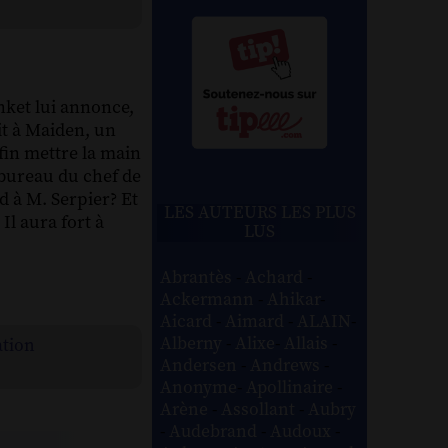
anket lui annonce,
it à Maiden, un
afin mettre la main
 bureau du chef de
d à M. Serpier? Et
LES AUTEURS LES PLUS
Il aura fort à
LUS
Abrantès
-
Achard
-
Ackermann
-
Ahikar
-
Aicard
-
Aimard
-
ALAIN
-
Alberny
-
Alixe
-
Allais
-
ation
Andersen
-
Andrews
-
Anonyme
-
Apollinaire
-
Arène
-
Assollant
-
Aubry
-
Audebrand
-
Audoux
-