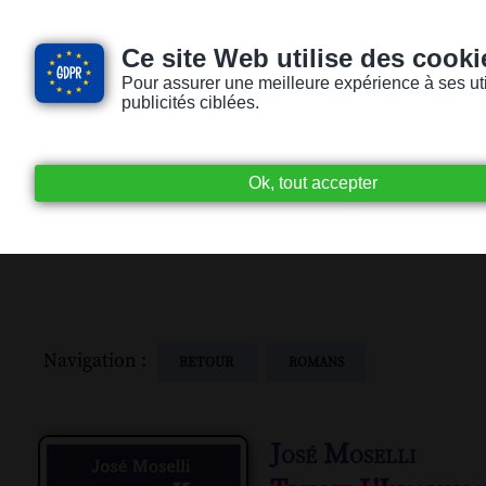
Ce site Web utilise des cooki
Pour assurer une meilleure expérience à ses utili
publicités ciblées.
Accueil
Livres audio
Lecteurs / Lectr
Navigation :
RETOUR
ROMANS
José Moselli