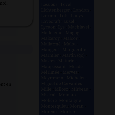
moi.
Lesueur
-
Level
-
Lichtenberger
-
London
-
Lorrain
-
Loti
-
Louÿs
-
Lovecraft
-
Luzel
-
Lycaon
-
Lys
-
Machiavel
-
Madeleine
-
Magog
-
Maizeroy
-
Malcor
-
Mallarmé
-
Malot
-
Mangeot
-
Margueritte
-
Marmier
-
Martin (qc)
-
Mason
-
Maturin
-
Maupassant
-
Meade
-
Mérimée
-
Mervez
-
Meyronein
-
Michelet
-
Miguel de Cervantes
-
ent en
Mille
-
Milosz
-
Mirbeau
-
Mistral
-
Moinaux
-
Molière
-
Montaigne
-
Montesquieu
-
Moran
-
Moreau
-
Mortier
-