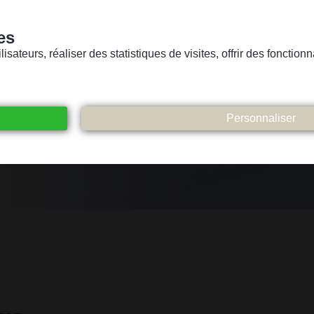
es
sateurs, réaliser des statistiques de visites, offrir des fonctio
Version pour personnes mal-voyantes ou non-voyantes
ices
Suivez-nous
Participez
Contact