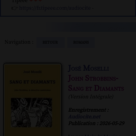
Tipeee
❤❤❤
👉
https://fr.tipeee.com/audiocite
-
Navigation :
RETOUR
ROMANS
José Moselli
John Strobbins-
Sang et Diamants
(Version Intégrale)
Enregistrement :
Audiocite.net
Publication : 2026-05-29