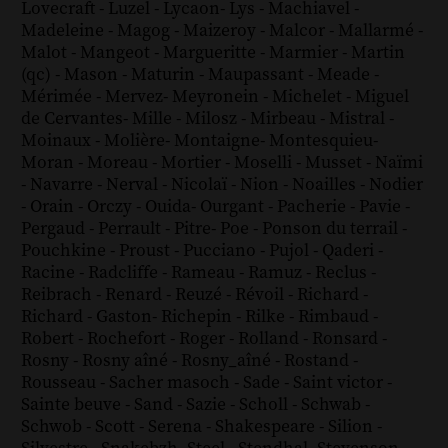
Lovecraft
-
Luzel
-
Lycaon
-
Lys
-
Machiavel
-
Madeleine
-
Magog
-
Maizeroy
-
Malcor
-
Mallarmé
-
Malot
-
Mangeot
-
Margueritte
-
Marmier
-
Martin
(qc)
-
Mason
-
Maturin
-
Maupassant
-
Meade
-
Mérimée
-
Mervez
-
Meyronein
-
Michelet
-
Miguel
de Cervantes
-
Mille
-
Milosz
-
Mirbeau
-
Mistral
-
Moinaux
-
Molière
-
Montaigne
-
Montesquieu
-
Moran
-
Moreau
-
Mortier
-
Moselli
-
Musset
-
Naïmi
-
Navarre
-
Nerval
-
Nicolaï
-
Nion
-
Noailles
-
Nodier
-
Orain
-
Orczy
-
Ouida
-
Ourgant
-
Pacherie
-
Pavie
-
Pergaud
-
Perrault
-
Pitre
-
Poe
-
Ponson du terrail
-
Pouchkine
-
Proust
-
Pucciano
-
Pujol
-
Qaderi
-
Racine
-
Radcliffe
-
Rameau
-
Ramuz
-
Reclus
-
Reibrach
-
Renard
-
Reuzé
-
Révoil
-
Richard
-
Richard - Gaston
-
Richepin
-
Rilke
-
Rimbaud
-
Robert
-
Rochefort
-
Roger
-
Rolland
-
Ronsard
-
Rosny
-
Rosny aîné
-
Rosny_aîné
-
Rostand
-
Rousseau
-
Sacher masoch
-
Sade
-
Saint victor
-
Sainte beuve
-
Sand
-
Sazie
-
Scholl
-
Schwab
-
Schwob
-
Scott
-
Serena
-
Shakespeare
-
Silion
-