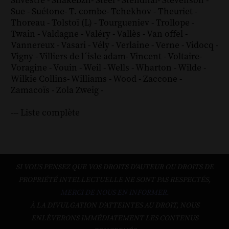
Silvestre
-
Snakebzh
-
Steel
-
Stendhal
-
Stevenson
-
Sue
-
Suétone
-
T. combe
-
Tchekhov
-
Theuriet
-
Thoreau
-
Tolstoï (L)
-
Tourgueniev
-
Trollope
-
Twain
-
Valdagne
-
Valéry
-
Vallès
-
Van offel
-
Vannereux
-
Vasari
-
Vély
-
Verlaine
-
Verne
-
Vidocq
-
Vigny
-
Villiers de l´isle adam
-
Vincent
-
Voltaire
-
Voragine
-
Vouin
-
Weil
-
Wells
-
Wharton
-
Wilde
-
Wilkie Collins
-
Williams
-
Wood
-
Zaccone
-
Zamacoïs
-
Zola
Zweig
-
--- Liste complète
SI VOUS PENSEZ QUE VOS DROITS D'AUTEUR OU DROITS DE
PROPRIÉTÉ INTELLECTUELLE NE SONT PAS RESPECTÉS,
MERCI DE NOUS EN INFORMER.
À LA DIVULGATION D’ATTEINTES AU DROIT, NOUS
ENLÈVERONS IMMÉDIATEMENT LES CONTENUS