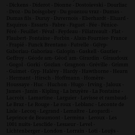
-
Dickens
-
Diderot
-
Dionne
-
Dostoïevski
-
Dourliac
-
Droz
-
Du boisgobey
-
Du gouezou vraz
-
Dumas
-
Dumas fils
-
Duruy
-
Duvernois
-
Eberhardt
-
Eluard
-
Esquiros
-
Essarts
-
Fabre
-
Faguet
-
Fée
-
Fénice
-
Féré
-
Feuillet
-
Féval
-
Feydeau
-
Filiatreault
-
Flat
-
Flaubert
-
Fontaine
-
Forbin
-
Alain-Fournier
-
France
-
Frapié
-
Funck Brentano
-
Futrelle
-
G@rp
-
Gaboriau
-
Gaboriau
-
Galopin
-
Gaskell
-
Gautier
-
Geffroy
-
Géode am
-
Géod´am
-
Girardin
-
Giraudoux
-
Gogol
-
Gorki
-
Gozlan
-
Gragnon
-
Gréville
-
Grimm
-
Guimet
-
Gyp
-
Halévy
-
Hardy
-
Hawthorne
-
Hearn
-
Hermant
-
Hirsch
-
Hoffmann
-
Homère
-
Houssaye
-
Huc
-
Huchon
-
Hugo
-
Irving
-
Jaloux
-
James
-
Janin
-
Kipling
-
La bruyère
-
La Fontaine
-
Lacroix
-
Lamartine
-
Larguier
-
Lavisse et rambaud
-
Le Braz
-
Le Rouge
-
Le roux
-
Leblanc
-
Leconte de
Lisle
-
Lecoq
-
Legrand
-
Lemaître
-
Leopardi
-
Leprince de Beaumont
-
Lermina
-
Leroux
-
Les
1001 nuits
-
Lesclide
-
Lesueur
-
Level
-
Lichtenberger
-
London
-
Lorrain
-
Loti
-
Louÿs
-