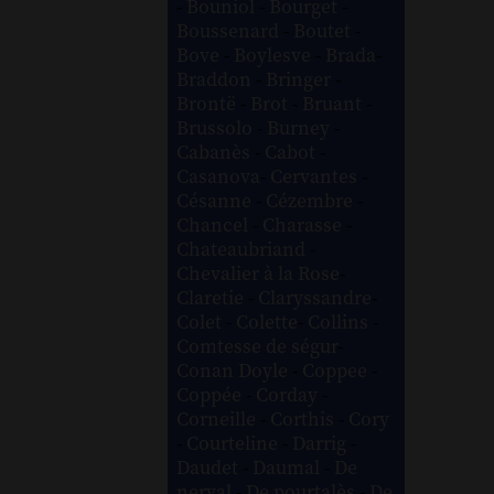
-
Bouniol
-
Bourget
-
Boussenard
-
Boutet
-
Bove
-
Boylesve
-
Brada
-
Braddon
-
Bringer
-
Brontë
-
Brot
-
Bruant
-
Brussolo
-
Burney
-
Cabanès
-
Cabot
-
Casanova
-
Cervantes
-
Césanne
-
Cézembre
-
Chancel
-
Charasse
-
Chateaubriand
-
Chevalier à la Rose
-
Claretie
-
Claryssandre
-
Colet
-
Colette
-
Collins
-
Comtesse de ségur
-
Conan Doyle
-
Coppee
-
Coppée
-
Corday
-
Corneille
-
Corthis
-
Cory
-
Courteline
-
Darrig
-
Daudet
-
Daumal
-
De
nerval
-
De pourtalès
-
De