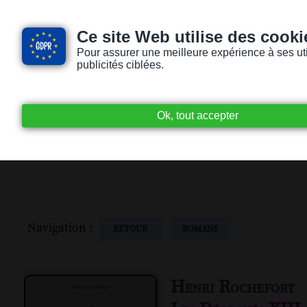
Ce site Web utilise des cooki
Pour assurer une meilleure expérience à ses utili
publicités ciblées.
Accueil
Livres audio
Lecteurs / Lectr
Navigation :
RETOUR
ROMANS
Henri Rochefort