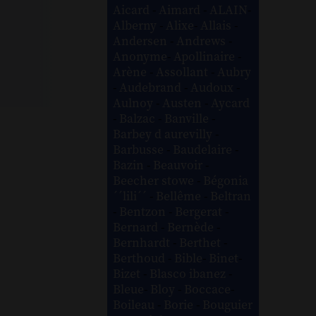
Aicard
-
Aimard
-
ALAIN
-
Alberny
-
Alixe
-
Allais
-
Andersen
-
Andrews
-
Anonyme
-
Apollinaire
-
Arène
-
Assollant
-
Aubry
-
Audebrand
-
Audoux
-
Aulnoy
-
Austen
-
Aycard
-
Balzac
-
Banville
-
Barbey d aurevilly
-
Barbusse
-
Baudelaire
-
Bazin
-
Beauvoir
-
Beecher stowe
-
Bégonia
´´lili´´
-
Bellême
-
Beltran
-
Bentzon
-
Bergerat
-
Bernard
-
Bernède
-
Bernhardt
-
Berthet
-
Berthoud
-
Bible
-
Binet
-
Bizet
-
Blasco ibanez
-
Bleue
-
Bloy
-
Boccace
-
Boileau
-
Borie
-
Bouguier