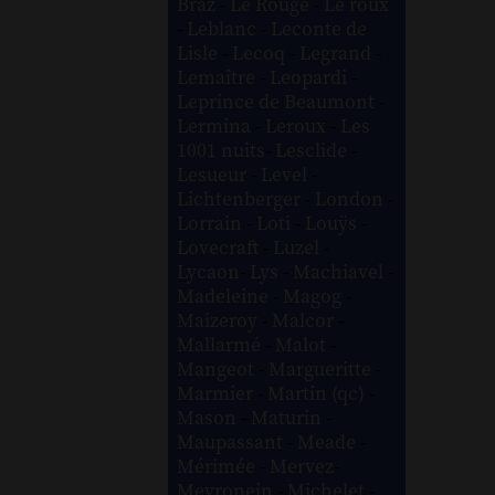
Braz
-
Le Rouge
-
Le roux
-
Leblanc
-
Leconte de
Lisle
-
Lecoq
-
Legrand
-
Lemaître
-
Leopardi
-
Leprince de Beaumont
-
Lermina
-
Leroux
-
Les
1001 nuits
-
Lesclide
-
Lesueur
-
Level
-
Lichtenberger
-
London
-
Lorrain
-
Loti
-
Louÿs
-
Lovecraft
-
Luzel
-
Lycaon
-
Lys
-
Machiavel
-
Madeleine
-
Magog
-
Maizeroy
-
Malcor
-
Mallarmé
-
Malot
-
Mangeot
-
Margueritte
-
Marmier
-
Martin (qc)
-
Mason
-
Maturin
-
Maupassant
-
Meade
-
Mérimée
-
Mervez
-
Meyronein
-
Michelet
-