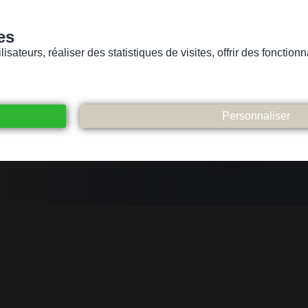
es
sateurs, réaliser des statistiques de visites, offrir des fonctio
Version pour personnes mal-voyantes ou non-voyantes
ices
Suivez-nous
Participez
Contact