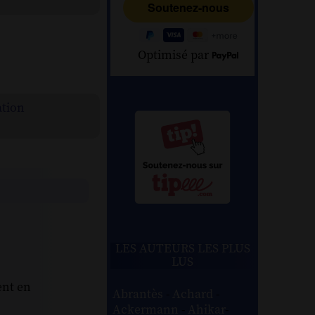
Optimisé par
ation
LES AUTEURS LES PLUS
LUS
ent en
Abrantès
-
Achard
-
Ackermann
-
Ahikar
-