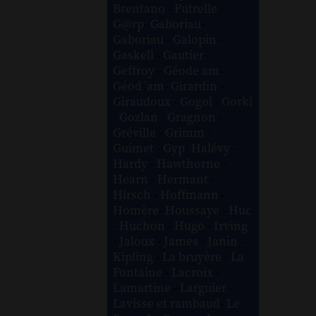
Brentano
-
Futrelle
-
G@rp
-
Gaboriau
-
Gaboriau
-
Galopin
-
Gaskell
-
Gautier
-
Geffroy
-
Géode am
-
Géod´am
-
Girardin
-
Giraudoux
-
Gogol
-
Gorki
-
Gozlan
-
Gragnon
-
Gréville
-
Grimm
-
Guimet
-
Gyp
-
Halévy
-
Hardy
-
Hawthorne
-
Hearn
-
Hermant
-
Hirsch
-
Hoffmann
-
Homère
-
Houssaye
-
Huc
-
Huchon
-
Hugo
-
Irving
-
Jaloux
-
James
-
Janin
-
Kipling
-
La bruyère
-
La
Fontaine
-
Lacroix
-
Lamartine
-
Larguier
-
Lavisse et rambaud
-
Le