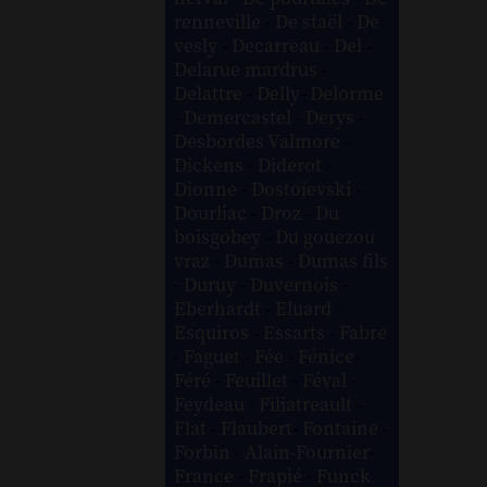
renneville
-
De staël
-
De
vesly
-
Decarreau
-
Del
-
Delarue mardrus
-
Delattre
-
Delly
-
Delorme
-
Demercastel
-
Derys
-
Desbordes Valmore
-
Dickens
-
Diderot
-
Dionne
-
Dostoïevski
-
Dourliac
-
Droz
-
Du
boisgobey
-
Du gouezou
vraz
-
Dumas
-
Dumas fils
-
Duruy
-
Duvernois
-
Eberhardt
-
Eluard
-
Esquiros
-
Essarts
-
Fabre
-
Faguet
-
Fée
-
Fénice
-
Féré
-
Feuillet
-
Féval
-
Feydeau
-
Filiatreault
-
Flat
-
Flaubert
-
Fontaine
-
Forbin
-
Alain-Fournier
-
France
-
Frapié
-
Funck