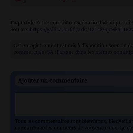
La perfide Esther ourdit un scénario diabolique af
Source:
https://gallica.bnf.fr/ark:/12148/bpt6k9116
Cet enregistrement est mis à disposition sous un c
commerciale) SA (Partage dans les mêmes conditio
Ajouter un commentaire
Tous les commentaires sont bienvenus, bienveillant
concurrence les donneurs de voix entre eux. Le cas