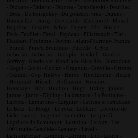
Delorme
-
Demercastel
-
Derys
-
Desbordes Valmore
-
Dickens
-
Diderot
-
Dionne
-
Dostoïevski
-
Dourliac
-
Droz
-
Du boisgobey
-
Du gouezou vraz
-
Dumas
-
Dumas fils
-
Duruy
-
Duvernois
-
Eberhardt
-
Eluard
-
Esquiros
-
Essarts
-
Fabre
-
Faguet
-
Fée
-
Fénice
-
Féré
-
Feuillet
-
Féval
-
Feydeau
-
Filiatreault
-
Flat
-
Flaubert
-
Fontaine
-
Forbin
-
Alain-Fournier
-
France
-
Frapié
-
Funck Brentano
-
Futrelle
-
G@rp
-
Gaboriau
-
Gaboriau
-
Galopin
-
Gaskell
-
Gautier
-
Geffroy
-
Géode am
-
Géod´am
-
Girardin
-
Giraudoux
-
Gogol
-
Gorki
-
Gozlan
-
Gragnon
-
Gréville
-
Grimm
-
Guimet
-
Gyp
-
Halévy
-
Hardy
-
Hawthorne
-
Hearn
-
Hermant
-
Hirsch
-
Hoffmann
-
Homère
-
Houssaye
-
Huc
-
Huchon
-
Hugo
-
Irving
-
Jaloux
-
James
-
Janin
-
Kipling
-
La bruyère
-
La Fontaine
-
Lacroix
-
Lamartine
-
Larguier
-
Lavisse et rambaud
-
Le Braz
-
Le Rouge
-
Le roux
-
Leblanc
-
Leconte de
Lisle
-
Lecoq
-
Legrand
-
Lemaître
-
Leopardi
-
Leprince de Beaumont
-
Lermina
-
Leroux
-
Les
1001 nuits
-
Lesclide
-
Lesueur
-
Level
-
Lichtenberger
-
London
-
Lorrain
-
Loti
-
Louÿs
-