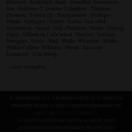
Silvestre
-
Snakebzh
-
Steel
-
Stendhal
-
Stevenson
-
Sue
-
Suétone
-
T. combe
-
Tchekhov
-
Theuriet
-
Thoreau
-
Tolstoï (L)
-
Tourgueniev
-
Trollope
-
Twain
-
Valdagne
-
Valéry
-
Vallès
-
Van offel
-
Vannereux
-
Vasari
-
Vély
-
Verlaine
-
Verne
-
Vidocq
-
Vigny
-
Villiers de l´isle adam
-
Vincent
-
Voltaire
-
Voragine
-
Vouin
-
Weil
-
Wells
-
Wharton
-
Wilde
-
Wilkie Collins
-
Williams
-
Wood
-
Zaccone
-
Zamacoïs
-
Zola
Zweig
-
--- Liste complète
SI VOUS PENSEZ QUE VOS DROITS D'AUTEUR OU DROITS DE
PROPRIÉTÉ INTELLECTUELLE NE SONT PAS RESPECTÉS,
MERCI DE NOUS EN INFORMER.
À LA DIVULGATION D’ATTEINTES AU DROIT, NOUS
ENLÈVERONS IMMÉDIATEMENT LES CONTENUS