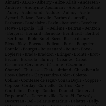
Aimard
-
ALAIN
-
Alberny
-
Alixe
-
Allais
-
Andersen
-
Andrews
-
Anonyme
-
Apollinaire
-
Arène
-
Assollant
-
Aubry
-
Audebrand
-
Audoux
-
Aulnoy
-
Austen
-
Aycard
-
Balzac
-
Banville
-
Barbey d aurevilly
-
Barbusse
-
Baudelaire
-
Bazin
-
Beauvoir
-
Beecher
stowe
-
Bégonia ´´lili´´
-
Bellême
-
Beltran
-
Bentzon
-
Bergerat
-
Bernard
-
Bernède
-
Bernhardt
-
Berthet
-
Berthoud
-
Bible
-
Binet
-
Bizet
-
Blasco ibanez
-
Bleue
-
Bloy
-
Boccace
-
Boileau
-
Borie
-
Bouguier
-
Bouniol
-
Bourget
-
Boussenard
-
Boutet
-
Bove
-
Boylesve
-
Brada
-
Braddon
-
Bringer
-
Brontë
-
Brot
-
Bruant
-
Brussolo
-
Burney
-
Cabanès
-
Cabot
-
Casanova
-
Cervantes
-
Césanne
-
Cézembre
-
Chancel
-
Charasse
-
Chateaubriand
-
Chevalier à la
Rose
-
Claretie
-
Claryssandre
-
Colet
-
Colette
-
Collins
-
Comtesse de ségur
-
Conan Doyle
-
Coppee
-
Coppée
-
Corday
-
Corneille
-
Corthis
-
Cory
-
Courteline
-
Darrig
-
Daudet
-
Daumal
-
De nerval
-
De pourtalès
-
De renneville
-
De staël
-
De vesly
-
Decarreau
-
Del
-
Delarue mardrus
-
Delattre
-
Delly
-