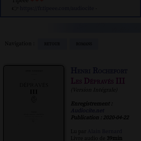
Tipeee
❤❤❤
👉
https://fr.tipeee.com/audiocite
-
Navigation :
RETOUR
ROMANS
Henri Rochefort
Les Dépravés III
(Version Intégrale)
Enregistrement :
Audiocite.net
Publication : 2020-04-22
Lu par
Alain Bernard
Livre audio de
39min