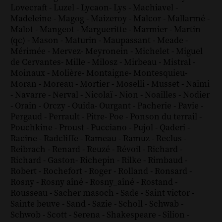
Lovecraft
-
Luzel
-
Lycaon
-
Lys
-
Machiavel
-
Madeleine
-
Magog
-
Maizeroy
-
Malcor
-
Mallarmé
-
Malot
-
Mangeot
-
Margueritte
-
Marmier
-
Martin
(qc)
-
Mason
-
Maturin
-
Maupassant
-
Meade
-
Mérimée
-
Mervez
-
Meyronein
-
Michelet
-
Miguel
de Cervantes
-
Mille
-
Milosz
-
Mirbeau
-
Mistral
-
Moinaux
-
Molière
-
Montaigne
-
Montesquieu
-
Moran
-
Moreau
-
Mortier
-
Moselli
-
Musset
-
Naïmi
-
Navarre
-
Nerval
-
Nicolaï
-
Nion
-
Noailles
-
Nodier
-
Orain
-
Orczy
-
Ouida
-
Ourgant
-
Pacherie
-
Pavie
-
Pergaud
-
Perrault
-
Pitre
-
Poe
-
Ponson du terrail
-
Pouchkine
-
Proust
-
Pucciano
-
Pujol
-
Qaderi
-
Racine
-
Radcliffe
-
Rameau
-
Ramuz
-
Reclus
-
Reibrach
-
Renard
-
Reuzé
-
Révoil
-
Richard
-
Richard - Gaston
-
Richepin
-
Rilke
-
Rimbaud
-
Robert
-
Rochefort
-
Roger
-
Rolland
-
Ronsard
-
Rosny
-
Rosny aîné
-
Rosny_aîné
-
Rostand
-
Rousseau
-
Sacher masoch
-
Sade
-
Saint victor
-
Sainte beuve
-
Sand
-
Sazie
-
Scholl
-
Schwab
-
Schwob
-
Scott
-
Serena
-
Shakespeare
-
Silion
-