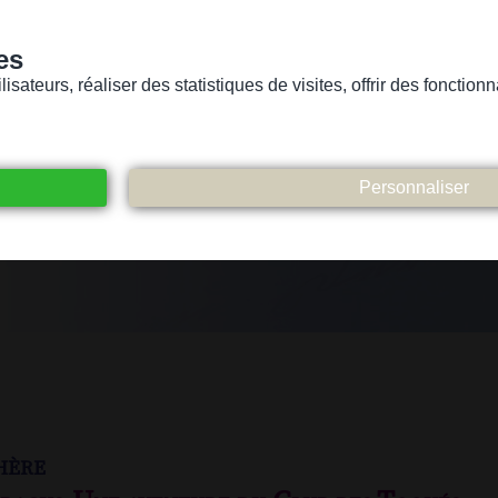
es
sateurs, réaliser des statistiques de visites, offrir des fonctio
Version pour personnes mal-voyantes ou non-voyantes
ices
Suivez-nous
Participez
Contact
hère