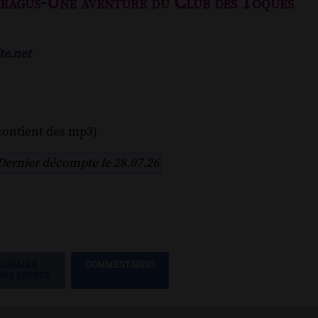
aragus-Une aventure du Club des Toqués
te.net
contient des mp3)
Dernier décompte le 28.07.26
SIGNALER
COMMENTAIRES
UNE ERREUR