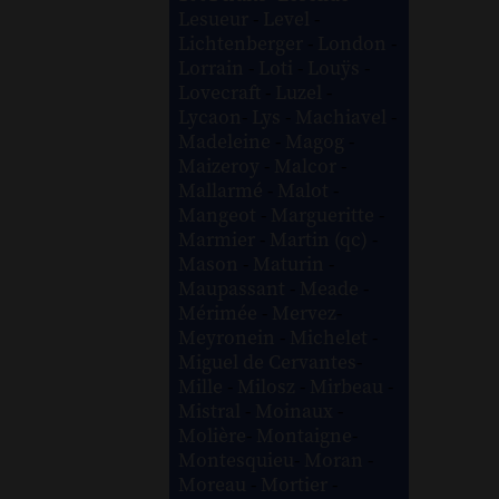
Lesueur
-
Level
-
Lichtenberger
-
London
-
Lorrain
-
Loti
-
Louÿs
-
Lovecraft
-
Luzel
-
Lycaon
-
Lys
-
Machiavel
-
Madeleine
-
Magog
-
Maizeroy
-
Malcor
-
Mallarmé
-
Malot
-
Mangeot
-
Margueritte
-
Marmier
-
Martin (qc)
-
Mason
-
Maturin
-
Maupassant
-
Meade
-
Mérimée
-
Mervez
-
Meyronein
-
Michelet
-
Miguel de Cervantes
-
Mille
-
Milosz
-
Mirbeau
-
Mistral
-
Moinaux
-
Molière
-
Montaigne
-
Montesquieu
-
Moran
-
Moreau
-
Mortier
-