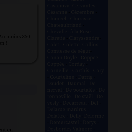
Casanova
-
Cervantes
-
Césanne
-
Cézembre
-
Chancel
-
Charasse
-
Chateaubriand
-
Chevalier à la Rose
-
..Au moins 350
Claretie
-
Claryssandre
-
en !
Colet
-
Colette
-
Collins
-
Comtesse de ségur
-
Conan Doyle
-
Coppee
-
Coppée
-
Corday
-
Corneille
-
Corthis
-
Cory
-
Courteline
-
Darrig
-
Daudet
-
Daumal
-
De
nerval
-
De pourtalès
-
De
renneville
-
De staël
-
De
vesly
-
Decarreau
-
Del
-
Delarue mardrus
-
Delattre
-
Delly
-
Delorme
-
Demercastel
-
Derys
-
Desbordes Valmore
-
ent en