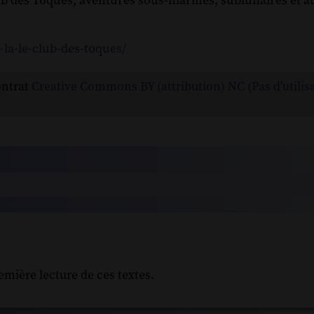
ub des Toqués, aventures sous-marines, sublunaires et au
la-le-club-des-toques/
ontrat
Creative Commons BY (attribution) NC (Pas d'utilis
emière lecture de ces textes.