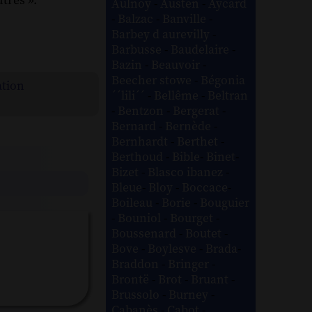
tres ».
Aulnoy
-
Austen
-
Aycard
-
Balzac
-
Banville
-
Barbey d aurevilly
-
Barbusse
-
Baudelaire
-
Bazin
-
Beauvoir
-
Beecher stowe
-
Bégonia
ation
´´lili´´
-
Bellême
-
Beltran
-
Bentzon
-
Bergerat
-
Bernard
-
Bernède
-
Bernhardt
-
Berthet
-
Berthoud
-
Bible
-
Binet
-
Bizet
-
Blasco ibanez
-
Bleue
-
Bloy
-
Boccace
-
Boileau
-
Borie
-
Bouguier
-
Bouniol
-
Bourget
-
Boussenard
-
Boutet
-
Bove
-
Boylesve
-
Brada
-
Braddon
-
Bringer
-
Brontë
-
Brot
-
Bruant
-
Brussolo
-
Burney
-
Cabanès
-
Cabot
-