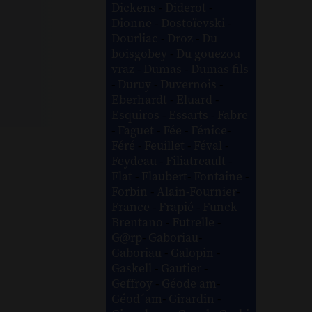
Dickens
-
Diderot
-
Dionne
-
Dostoïevski
-
Dourliac
-
Droz
-
Du
boisgobey
-
Du gouezou
vraz
-
Dumas
-
Dumas fils
-
Duruy
-
Duvernois
-
Eberhardt
-
Eluard
-
Esquiros
-
Essarts
-
Fabre
-
Faguet
-
Fée
-
Fénice
-
Féré
-
Feuillet
-
Féval
-
Feydeau
-
Filiatreault
-
Flat
-
Flaubert
-
Fontaine
-
Forbin
-
Alain-Fournier
-
France
-
Frapié
-
Funck
Brentano
-
Futrelle
-
G@rp
-
Gaboriau
-
Gaboriau
-
Galopin
-
Gaskell
-
Gautier
-
Geffroy
-
Géode am
-
Géod´am
-
Girardin
-