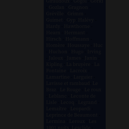
Giraudoux
-
Gogol
-
Gorki
-
Gozlan
-
Gragnon
-
Gréville
-
Grimm
-
Guimet
-
Gyp
-
Halévy
-
Hardy
-
Hawthorne
-
Hearn
-
Hermant
-
Hirsch
-
Hoffmann
-
Homère
-
Houssaye
-
Huc
-
Huchon
-
Hugo
-
Irving
-
Jaloux
-
James
-
Janin
-
Kipling
-
La bruyère
-
La
Fontaine
-
Lacroix
-
Lamartine
-
Larguier
-
Lavisse et rambaud
-
Le
Braz
-
Le Rouge
-
Le roux
-
Leblanc
-
Leconte de
Lisle
-
Lecoq
-
Legrand
-
Lemaître
-
Leopardi
-
Leprince de Beaumont
-
Lermina
-
Leroux
-
Les
1001 nuits
-
Lesclide
-