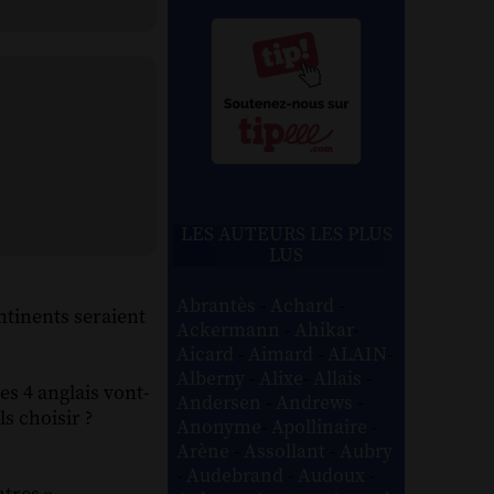
LES AUTEURS LES PLUS
LUS
Abrantès
-
Achard
-
ntinents seraient
Ackermann
-
Ahikar
-
Aicard
-
Aimard
-
ALAIN
-
Alberny
-
Alixe
-
Allais
-
les 4 anglais vont-
Andersen
-
Andrews
-
s choisir ?
Anonyme
-
Apollinaire
-
Arène
-
Assollant
-
Aubry
-
Audebrand
-
Audoux
-