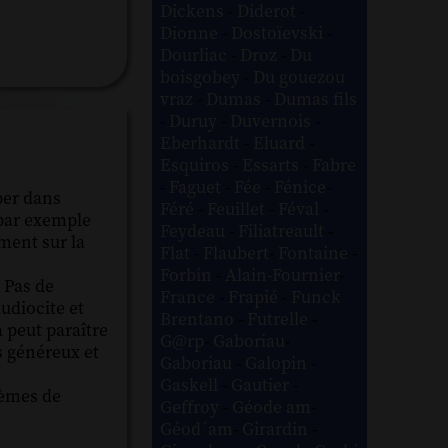
Dickens
-
Diderot
-
Dionne
-
Dostoïevski
-
Dourliac
-
Droz
-
Du
boisgobey
-
Du gouezou
vraz
-
Dumas
-
Dumas fils
-
Duruy
-
Duvernois
-
Eberhardt
-
Eluard
-
Esquiros
-
Essarts
-
Fabre
-
Faguet
-
Fée
-
Fénice
-
aper dans
Féré
-
Feuillet
-
Féval
-
 par exemple
Feydeau
-
Filiatreault
-
ement sur la
Flat
-
Flaubert
-
Fontaine
-
Forbin
-
Alain-Fournier
-
. Pas de
France
-
Frapié
-
Funck
Audiocite et
Brentano
-
Futrelle
-
 peut paraître
G@rp
-
Gaboriau
-
s généreux et
Gaboriau
-
Galopin
-
Gaskell
-
Gautier
-
lèmes de
Geffroy
-
Géode am
-
Géod´am
-
Girardin
-