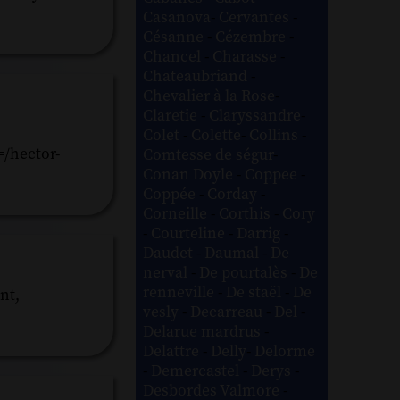
Casanova
-
Cervantes
-
Césanne
-
Cézembre
-
Chancel
-
Charasse
-
Chateaubriand
-
Chevalier à la Rose
-
Claretie
-
Claryssandre
-
Colet
-
Colette
-
Collins
-
/hector-
Comtesse de ségur
-
Conan Doyle
-
Coppee
-
Coppée
-
Corday
-
Corneille
-
Corthis
-
Cory
-
Courteline
-
Darrig
-
Daudet
-
Daumal
-
De
nerval
-
De pourtalès
-
De
renneville
-
De staël
-
De
nt,
vesly
-
Decarreau
-
Del
-
Delarue mardrus
-
Delattre
-
Delly
-
Delorme
-
Demercastel
-
Derys
-
Desbordes Valmore
-