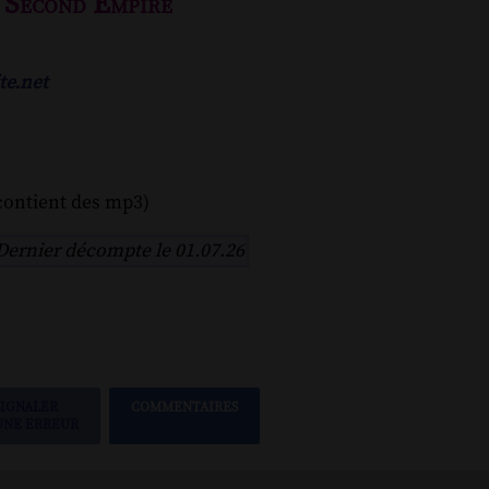
e Second Empire
te.net
contient des mp3)
Dernier décompte le 01.07.26
SIGNALER
COMMENTAIRES
UNE ERREUR