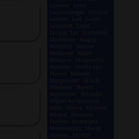
Lesueur
-
Level
-
Lichtenberger
-
London
-
Lorrain
-
Loti
-
Louÿs
-
Lovecraft
-
Luzel
-
Lycaon
-
Lys
-
Machiavel
-
Madeleine
-
Magog
-
Maizeroy
-
Malcor
-
Mallarmé
-
Malot
-
Mangeot
-
Margueritte
-
Marmier
-
Martin (qc)
-
Mason
-
Maturin
-
Maupassant
-
Meade
-
Mérimée
-
Mervez
-
Meyronein
-
Michelet
-
Miguel de Cervantes
-
Mille
-
Milosz
-
Mirbeau
-
Mistral
-
Moinaux
-
Molière
-
Montaigne
-
Montesquieu
-
Moran
-
Moreau
-
Mortier
-