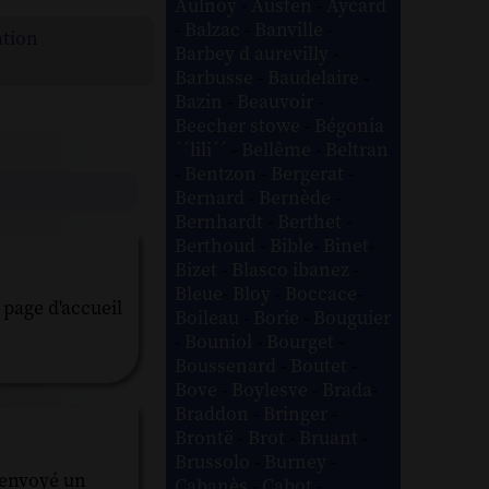
Aulnoy
-
Austen
-
Aycard
-
Balzac
-
Banville
-
ation
Barbey d aurevilly
-
Barbusse
-
Baudelaire
-
Bazin
-
Beauvoir
-
Beecher stowe
-
Bégonia
´´lili´´
-
Bellême
-
Beltran
-
Bentzon
-
Bergerat
-
Bernard
-
Bernède
-
Bernhardt
-
Berthet
-
Berthoud
-
Bible
-
Binet
-
Bizet
-
Blasco ibanez
-
Bleue
-
Bloy
-
Boccace
-
 page d'accueil
Boileau
-
Borie
-
Bouguier
-
Bouniol
-
Bourget
-
Boussenard
-
Boutet
-
Bove
-
Boylesve
-
Brada
-
Braddon
-
Bringer
-
Brontë
-
Brot
-
Bruant
-
Brussolo
-
Burney
-
i envoyé un
Cabanès
-
Cabot
-