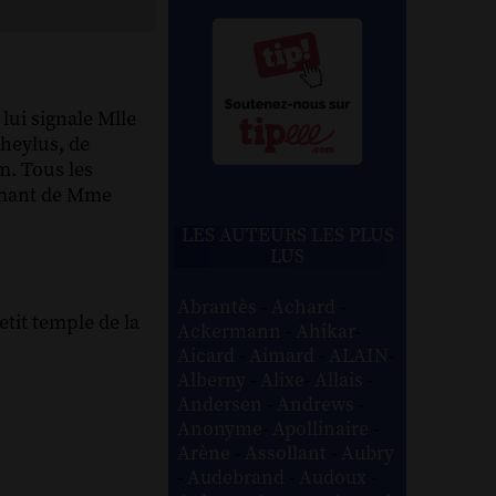
lui signale Mlle
Cheylus, de
. Tous les
'amant de Mme
LES AUTEURS LES PLUS
LUS
Abrantès
-
Achard
-
etit temple de la
Ackermann
-
Ahikar
-
Aicard
-
Aimard
-
ALAIN
-
Alberny
-
Alixe
-
Allais
-
Andersen
-
Andrews
-
Anonyme
-
Apollinaire
-
Arène
-
Assollant
-
Aubry
-
Audebrand
-
Audoux
-