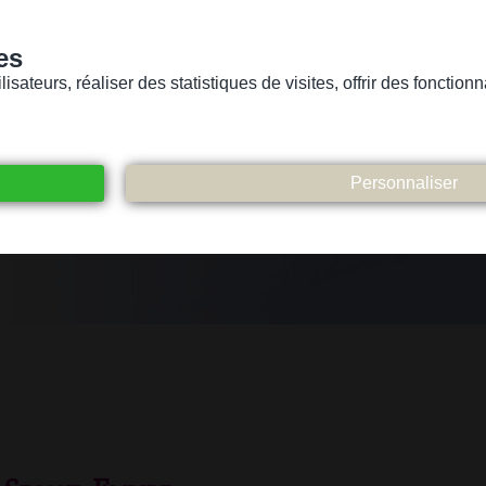
es
sateurs, réaliser des statistiques de visites, offrir des fonctio
Version pour personnes mal-voyantes ou non-voyantes
ices
Suivez-nous
Participez
Contact