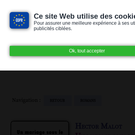
Ce site Web utilise des cooki
Pour assurer une meilleure expérience à ses utili
publicités ciblées.
Accueil
Livres audio
Lecteurs / Lectr
Navigation :
RETOUR
ROMANS
Hector Malot