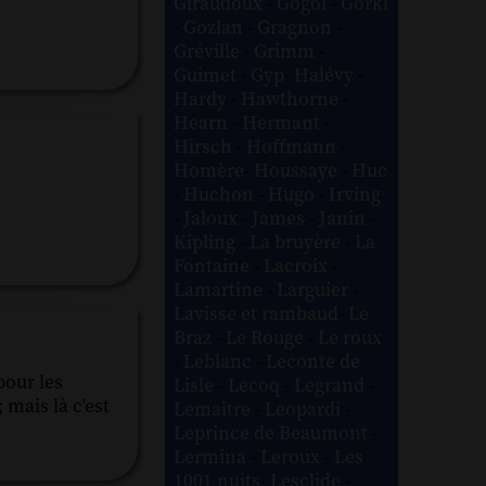
Giraudoux
-
Gogol
-
Gorki
-
Gozlan
-
Gragnon
-
Gréville
-
Grimm
-
Guimet
-
Gyp
-
Halévy
-
Hardy
-
Hawthorne
-
Hearn
-
Hermant
-
Hirsch
-
Hoffmann
-
Homère
-
Houssaye
-
Huc
-
Huchon
-
Hugo
-
Irving
-
Jaloux
-
James
-
Janin
-
Kipling
-
La bruyère
-
La
Fontaine
-
Lacroix
-
Lamartine
-
Larguier
-
Lavisse et rambaud
-
Le
Braz
-
Le Rouge
-
Le roux
-
Leblanc
-
Leconte de
pour les
Lisle
-
Lecoq
-
Legrand
-
mais là c'est
Lemaître
-
Leopardi
-
Leprince de Beaumont
-
Lermina
-
Leroux
-
Les
1001 nuits
-
Lesclide
-