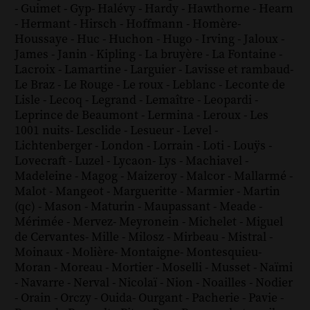
-
Guimet
-
Gyp
-
Halévy
-
Hardy
-
Hawthorne
-
Hearn
-
Hermant
-
Hirsch
-
Hoffmann
-
Homère
-
Houssaye
-
Huc
-
Huchon
-
Hugo
-
Irving
-
Jaloux
-
James
-
Janin
-
Kipling
-
La bruyère
-
La Fontaine
-
Lacroix
-
Lamartine
-
Larguier
-
Lavisse et rambaud
-
Le Braz
-
Le Rouge
-
Le roux
-
Leblanc
-
Leconte de
Lisle
-
Lecoq
-
Legrand
-
Lemaître
-
Leopardi
-
Leprince de Beaumont
-
Lermina
-
Leroux
-
Les
1001 nuits
-
Lesclide
-
Lesueur
-
Level
-
Lichtenberger
-
London
-
Lorrain
-
Loti
-
Louÿs
-
Lovecraft
-
Luzel
-
Lycaon
-
Lys
-
Machiavel
-
Madeleine
-
Magog
-
Maizeroy
-
Malcor
-
Mallarmé
-
Malot
-
Mangeot
-
Margueritte
-
Marmier
-
Martin
(qc)
-
Mason
-
Maturin
-
Maupassant
-
Meade
-
Mérimée
-
Mervez
-
Meyronein
-
Michelet
-
Miguel
de Cervantes
-
Mille
-
Milosz
-
Mirbeau
-
Mistral
-
Moinaux
-
Molière
-
Montaigne
-
Montesquieu
-
Moran
-
Moreau
-
Mortier
-
Moselli
-
Musset
-
Naïmi
-
Navarre
-
Nerval
-
Nicolaï
-
Nion
-
Noailles
-
Nodier
-
Orain
-
Orczy
-
Ouida
-
Ourgant
-
Pacherie
-
Pavie
-