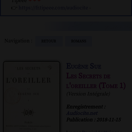
Tipeee
❤❤❤
👉
https://fr.tipeee.com/audiocite
-
Navigation :
RETOUR
ROMANS
Eugène Sue
Les Secrets de
l'oreiller (Tome 1)
(Version Intégrale)
Enregistrement :
Audiocite.net
Publication : 2018-11-15