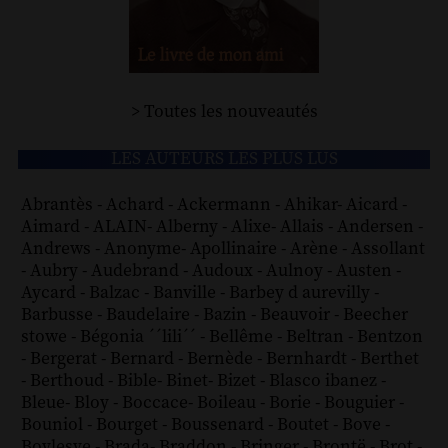
> Toutes les nouveautés
LES AUTEURS LES PLUS LUS
Abrantès
-
Achard
-
Ackermann
-
Ahikar
-
Aicard
-
Aimard
-
ALAIN
-
Alberny
-
Alixe
-
Allais
-
Andersen
-
Andrews
-
Anonyme
-
Apollinaire
-
Arène
-
Assollant
-
Aubry
-
Audebrand
-
Audoux
-
Aulnoy
-
Austen
-
Aycard
-
Balzac
-
Banville
-
Barbey d aurevilly
-
Barbusse
-
Baudelaire
-
Bazin
-
Beauvoir
-
Beecher
stowe
-
Bégonia ´´lili´´
-
Bellême
-
Beltran
-
Bentzon
-
Bergerat
-
Bernard
-
Bernède
-
Bernhardt
-
Berthet
-
Berthoud
-
Bible
-
Binet
-
Bizet
-
Blasco ibanez
-
Bleue
-
Bloy
-
Boccace
-
Boileau
-
Borie
-
Bouguier
-
Bouniol
-
Bourget
-
Boussenard
-
Boutet
-
Bove
-
Boylesve
-
Brada
-
Braddon
-
Bringer
-
Brontë
-
Brot
-