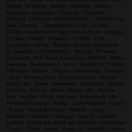
Bruant
-
Brussolo
-
Burney
-
Cabanès
-
Cabot
-
Casanova
-
Cervantes
-
Césanne
-
Cézembre
-
Chancel
-
Charasse
-
Chateaubriand
-
Chevalier à la
Rose
-
Claretie
-
Claryssandre
-
Colet
-
Colette
-
Collins
-
Comtesse de ségur
-
Conan Doyle
-
Coppee
-
Coppée
-
Corday
-
Corneille
-
Corthis
-
Cory
-
Courteline
-
Darrig
-
Daudet
-
Daumal
-
De nerval
-
De pourtalès
-
De renneville
-
De staël
-
De vesly
-
Decarreau
-
Del
-
Delarue mardrus
-
Delattre
-
Delly
-
Delorme
-
Demercastel
-
Derys
-
Desbordes Valmore
-
Dickens
-
Diderot
-
Dionne
-
Dostoïevski
-
Dourliac
-
Droz
-
Du boisgobey
-
Du gouezou vraz
-
Dumas
-
Dumas fils
-
Duruy
-
Duvernois
-
Eberhardt
-
Eluard
-
Esquiros
-
Essarts
-
Fabre
-
Faguet
-
Fée
-
Fénice
-
Féré
-
Feuillet
-
Féval
-
Feydeau
-
Filiatreault
-
Flat
-
Flaubert
-
Fontaine
-
Forbin
-
Alain-Fournier
-
France
-
Frapié
-
Funck Brentano
-
Futrelle
-
G@rp
-
Gaboriau
-
Gaboriau
-
Galopin
-
Gaskell
-
Gautier
-
Geffroy
-
Géode am
-
Géod´am
-
Girardin
-
Giraudoux
-
Gogol
-
Gorki
-
Gozlan
-
Gragnon
-
Gréville
-
Grimm