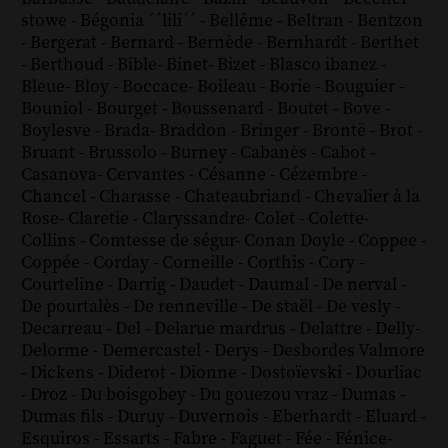
stowe
-
Bégonia ´´lili´´
-
Bellême
-
Beltran
-
Bentzon
-
Bergerat
-
Bernard
-
Bernède
-
Bernhardt
-
Berthet
-
Berthoud
-
Bible
-
Binet
-
Bizet
-
Blasco ibanez
-
Bleue
-
Bloy
-
Boccace
-
Boileau
-
Borie
-
Bouguier
-
Bouniol
-
Bourget
-
Boussenard
-
Boutet
-
Bove
-
Boylesve
-
Brada
-
Braddon
-
Bringer
-
Brontë
-
Brot
-
Bruant
-
Brussolo
-
Burney
-
Cabanès
-
Cabot
-
Casanova
-
Cervantes
-
Césanne
-
Cézembre
-
Chancel
-
Charasse
-
Chateaubriand
-
Chevalier à la
Rose
-
Claretie
-
Claryssandre
-
Colet
-
Colette
-
Collins
-
Comtesse de ségur
-
Conan Doyle
-
Coppee
-
Coppée
-
Corday
-
Corneille
-
Corthis
-
Cory
-
Courteline
-
Darrig
-
Daudet
-
Daumal
-
De nerval
-
De pourtalès
-
De renneville
-
De staël
-
De vesly
-
Decarreau
-
Del
-
Delarue mardrus
-
Delattre
-
Delly
-
Delorme
-
Demercastel
-
Derys
-
Desbordes Valmore
-
Dickens
-
Diderot
-
Dionne
-
Dostoïevski
-
Dourliac
-
Droz
-
Du boisgobey
-
Du gouezou vraz
-
Dumas
-
Dumas fils
-
Duruy
-
Duvernois
-
Eberhardt
-
Eluard
-
Esquiros
-
Essarts
-
Fabre
-
Faguet
-
Fée
-
Fénice
-