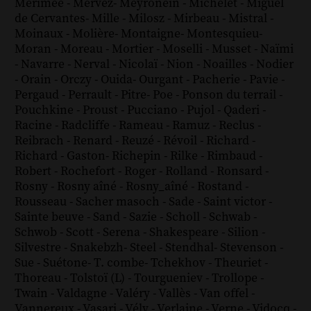
Mérimée
-
Mervez
-
Meyronein
-
Michelet
-
Miguel
de Cervantes
-
Mille
-
Milosz
-
Mirbeau
-
Mistral
-
Moinaux
-
Molière
-
Montaigne
-
Montesquieu
-
Moran
-
Moreau
-
Mortier
-
Moselli
-
Musset
-
Naïmi
-
Navarre
-
Nerval
-
Nicolaï
-
Nion
-
Noailles
-
Nodier
-
Orain
-
Orczy
-
Ouida
-
Ourgant
-
Pacherie
-
Pavie
-
Pergaud
-
Perrault
-
Pitre
-
Poe
-
Ponson du terrail
-
Pouchkine
-
Proust
-
Pucciano
-
Pujol
-
Qaderi
-
Racine
-
Radcliffe
-
Rameau
-
Ramuz
-
Reclus
-
Reibrach
-
Renard
-
Reuzé
-
Révoil
-
Richard
-
Richard - Gaston
-
Richepin
-
Rilke
-
Rimbaud
-
Robert
-
Rochefort
-
Roger
-
Rolland
-
Ronsard
-
Rosny
-
Rosny aîné
-
Rosny_aîné
-
Rostand
-
Rousseau
-
Sacher masoch
-
Sade
-
Saint victor
-
Sainte beuve
-
Sand
-
Sazie
-
Scholl
-
Schwab
-
Schwob
-
Scott
-
Serena
-
Shakespeare
-
Silion
-
Silvestre
-
Snakebzh
-
Steel
-
Stendhal
-
Stevenson
-
Sue
-
Suétone
-
T. combe
-
Tchekhov
-
Theuriet
-
Thoreau
-
Tolstoï (L)
-
Tourgueniev
-
Trollope
-
Twain
-
Valdagne
-
Valéry
-
Vallès
-
Van offel
-
Vannereux
-
Vasari
-
Vély
-
Verlaine
-
Verne
-
Vidocq
-