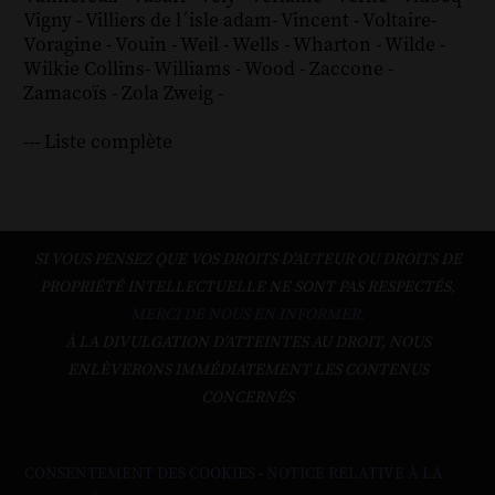
Vigny
-
Villiers de l´isle adam
-
Vincent
-
Voltaire
-
Voragine
-
Vouin
-
Weil
-
Wells
-
Wharton
-
Wilde
-
Wilkie Collins
-
Williams
-
Wood
-
Zaccone
-
Zamacoïs
-
Zola
Zweig
-
--- Liste complète
SI VOUS PENSEZ QUE VOS DROITS D'AUTEUR OU DROITS DE
PROPRIÉTÉ INTELLECTUELLE NE SONT PAS RESPECTÉS,
MERCI DE NOUS EN INFORMER.
À LA DIVULGATION D’ATTEINTES AU DROIT, NOUS
ENLÈVERONS IMMÉDIATEMENT LES CONTENUS
CONCERNÉS
CONSENTEMENT DES COOKIES
-
NOTICE RELATIVE À LA