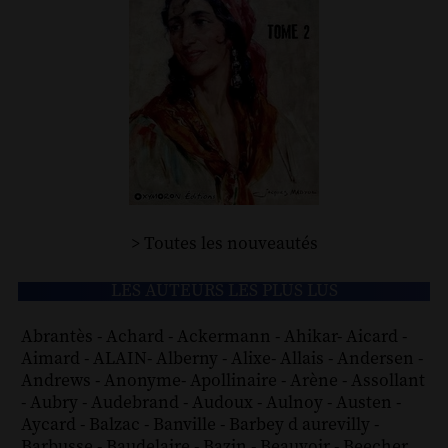
> Toutes les nouveautés
LES AUTEURS LES PLUS LUS
Abrantès
-
Achard
-
Ackermann
-
Ahikar
-
Aicard
-
Aimard
-
ALAIN
-
Alberny
-
Alixe
-
Allais
-
Andersen
-
Andrews
-
Anonyme
-
Apollinaire
-
Arène
-
Assollant
-
Aubry
-
Audebrand
-
Audoux
-
Aulnoy
-
Austen
-
Aycard
-
Balzac
-
Banville
-
Barbey d aurevilly
-
Barbusse
-
Baudelaire
-
Bazin
-
Beauvoir
-
Beecher