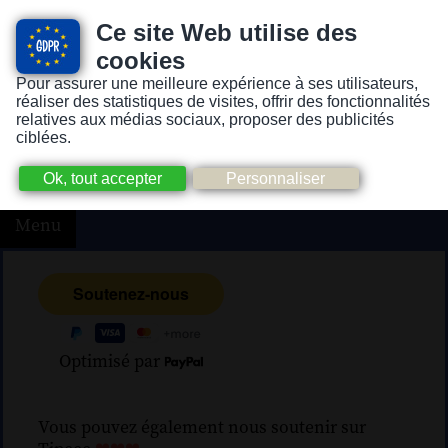
Ce site Web utilise des
cookies
Pour assurer une meilleure expérience à ses utilisateurs,
Version pour personnes mal-voyantes ou non-voyantes
réaliser des statistiques de visites, offrir des fonctionnalités
relatives aux médias sociaux, proposer des publicités
ciblées.
Menu
Optimisé par
Vous pouvez également nous soutenir sur