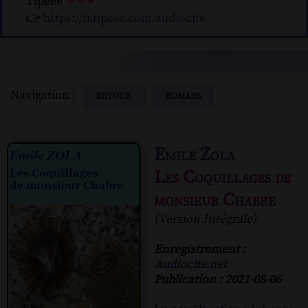
Tipeee
❤❤❤
👉
https://fr.tipeee.com/audiocite
-
Navigation :
RETOUR
ROMANS
Emile Zola
Les Coquillages de
monsieur Chabre
(Version Intégrale)
Enregistrement :
Audiocite.net
Publication : 2021-08-06