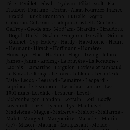
Féré
-
Feuillet
-
Féval
-
Feydeau
-
Filiatreault
-
Flat
-
Flaubert
-
Fontaine
-
Forbin
-
Alain-Fournier
-
France
-
Frapié
-
Funck Brentano
-
Futrelle
-
G@rp
-
Gaboriau
-
Gaboriau
-
Galopin
-
Gaskell
-
Gautier
-
Geffroy
-
Géode am
-
Géod´am
-
Girardin
-
Giraudoux
-
Gogol
-
Gorki
-
Gozlan
-
Gragnon
-
Gréville
-
Grimm
-
Guimet
-
Gyp
-
Halévy
-
Hardy
-
Hawthorne
-
Hearn
-
Hermant
-
Hirsch
-
Hoffmann
-
Homère
-
Houssaye
-
Huc
-
Huchon
-
Hugo
-
Irving
-
Jaloux
-
James
-
Janin
-
Kipling
-
La bruyère
-
La Fontaine
-
Lacroix
-
Lamartine
-
Larguier
-
Lavisse et rambaud
-
Le Braz
-
Le Rouge
-
Le roux
-
Leblanc
-
Leconte de
Lisle
-
Lecoq
-
Legrand
-
Lemaître
-
Leopardi
-
Leprince de Beaumont
-
Lermina
-
Leroux
-
Les
1001 nuits
-
Lesclide
-
Lesueur
-
Level
-
Lichtenberger
-
London
-
Lorrain
-
Loti
-
Louÿs
-
Lovecraft
-
Luzel
-
Lycaon
-
Lys
-
Machiavel
-
Madeleine
-
Magog
-
Maizeroy
-
Malcor
-
Mallarmé
-
Malot
-
Mangeot
-
Margueritte
-
Marmier
-
Martin
(qc)
-
Mason
-
Maturin
-
Maupassant
-
Meade
-